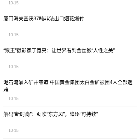
10-15
厦门海关查获37吨非法出口烟花爆竹
10-15
“猴王”摄影家丁宽亮：让世界看到金丝猴“人性之美”
10-15
泥石流灌入矿井巷道 中国黄金集团太白金矿被困4人全部遇
难
10-15
解码“新时尚”：劲吹“东方风”，追逐“可持续”
10-15