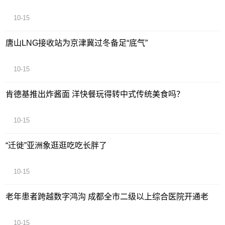
10-15
唐山LNG接收站为京津冀过冬备足“底气”
10-15
肯德基推出炸酱面 洋快餐玩得转中式传统美食吗？
10-15
“迁徙”亚洲象逛逛吃吃长胖了
10-15
老年患者跨越数字鸿沟 成都全市二级以上综合医院开通老
10-15