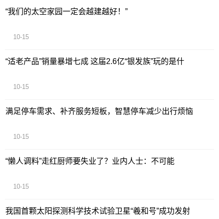
“我们的太空家园一定会越建越好！”
10-15
“适老产品”销量暴增七成 这届2.6亿“银发族”玩的是什
10-15
满足停车需求、补齐服务短板，智慧停车减少出行烦恼
10-15
“懒人调料”走红厨师要失业了？业内人士：不可能
10-15
我国首颗太阳探测科学技术试验卫星“羲和号”成功发射