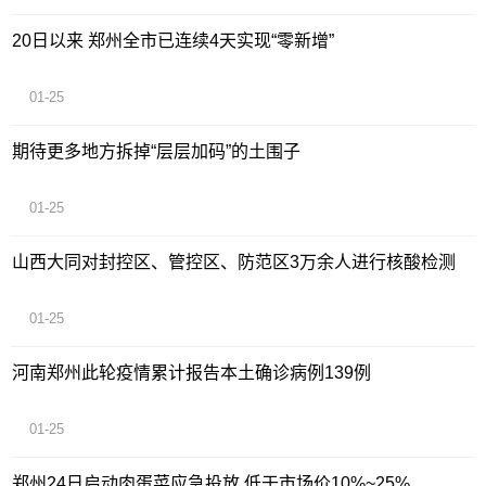
20日以来 郑州全市已连续4天实现“零新增”
01-25
期待更多地方拆掉“层层加码”的土围子
01-25
山西大同对封控区、管控区、防范区3万余人进行核酸检测
01-25
河南郑州此轮疫情累计报告本土确诊病例139例
01-25
郑州24日启动肉蛋菜应急投放 低于市场价10%~25%