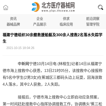
资讯
企业
供求
前沿洞察
器械品牌
产品展示
临床应用
管理学院
福建宁德组织30余艘救援船艇及300余人搜救2名落水失踪学
生
2021-10-15 18:04:26
中新网
宁德10月14日电 (林榕生)记者14日从福建宁
德市海上搜救中心获悉，13日21时05分，该搜救中心接报称
有5名中学生(2男3女)在蕉城区三都码头边上玩耍，因海浪致
4人落水，其中2人获救，2人失踪。
接报后，宁德市海上搜救中心立即启动应急预案，
第一时间赶赴搜救中心指挥协调搜救工作，协调礁头“蕉三松