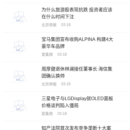
为什么旅游股表现抗跌 投资者应该
在什么时间下注
北京商报 03-18
宝马集团宣布收购ALPINA 构建4大
豪华车品牌
爱集微 03-18
周厚健退休林澜接任董事长 海信集
团确认换帅
北京商报 03-18
三星电子与LGDisplay就OLED面板
价格谈判陷入僵局
爱集微 03-18
知产法院首次发布竞争垄断十大案