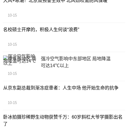
大风+寒潮！北京双预警生效中 北风劲吹需防风保暖
10-15
名校硕士开摩的，积极人生何谈“浪费”
10-15
强冷空气影响中东部地区 局地降温
可达14℃以上
10-15
从京东副总裁到渐冻症患者：人生中场 他开始生命的抗争
10-15
卧冰拍摄珍稀野生动物获赞千万：60岁斜杠大爷学摄影出名
了