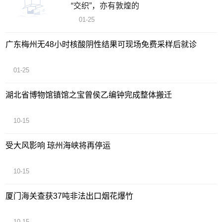
“交织”，亦有敦煌的
01-25
广东梅州无48小时核酸阴性结果可现场免费采样后就诊
01-25
湖北省博物馆镇馆之宝曾侯乙编钟完成整体搬迁
10-15
受大风影响 琼州海峡将再停运
10-15
厦门海关查获37吨非法出口烟花爆竹
10-15