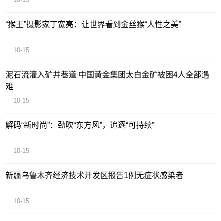
“猴王”摄影家丁宽亮：让世界看到金丝猴“人性之美”
10-15
泥石流灌入矿井巷道 中国黄金集团太白金矿被困4人全部遇
难
10-15
解码“新时尚”：劲吹“东方风”，追逐“可持续”
10-15
新疆乌鲁木齐经济技术开发区报告1例无症状感染者
10-15