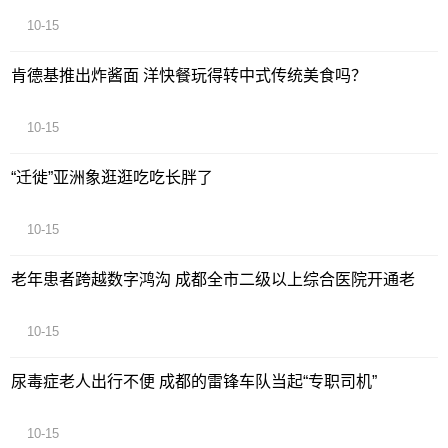
10-15
肯德基推出炸酱面 洋快餐玩得转中式传统美食吗？
10-15
“迁徙”亚洲象逛逛吃吃长胖了
10-15
老年患者跨越数字鸿沟 成都全市二级以上综合医院开通老
10-15
尿毒症老人出行不便 成都的雷锋车队当起“专职司机”
10-15