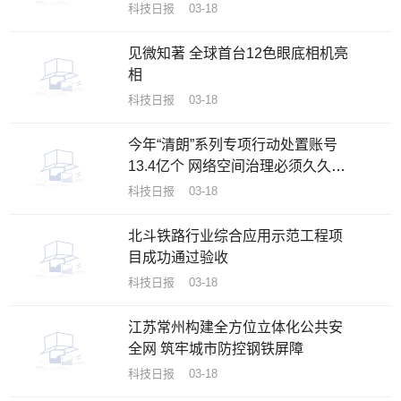
科技日报 03-18
见微知著 全球首台12色眼底相机亮
相
科技日报 03-18
今年“清朗”系列专项行动处置账号
13.4亿个 网络空间治理必须久久为
功
科技日报 03-18
北斗铁路行业综合应用示范工程项
目成功通过验收
科技日报 03-18
江苏常州构建全方位立体化公共安
全网 筑牢城市防控钢铁屏障
科技日报 03-18