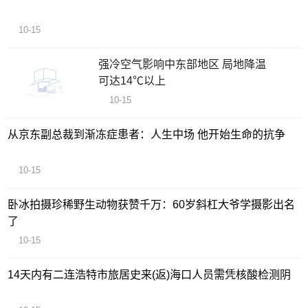
10-15
强冷空气影响中东部地区 局地降温
可达14℃以上
10-15
从京东副总裁到渐冻症患者：人生中场 他开始生命的抗争
10-15
卧冰拍摄珍稀野生动物获赞千万：60岁斜杠大爷学摄影出名
了
10-15
14天内有二连浩特市旅居史来(返)海口人员需凭核酸检测阴