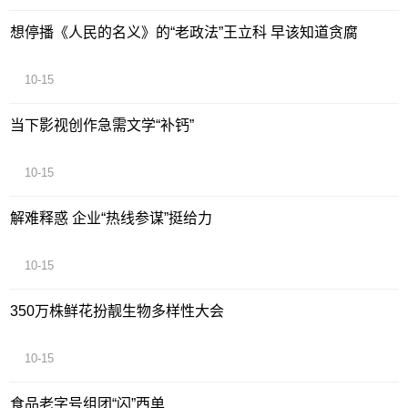
想停播《人民的名义》的“老政法”王立科 早该知道贪腐
10-15
当下影视创作急需文学“补钙”
10-15
解难释惑 企业“热线参谋”挺给力
10-15
350万株鲜花扮靓生物多样性大会
10-15
食品老字号组团“闪”西单