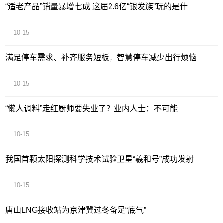
“适老产品”销量暴增七成 这届2.6亿“银发族”玩的是什
10-15
满足停车需求、补齐服务短板，智慧停车减少出行烦恼
10-15
“懒人调料”走红厨师要失业了？业内人士：不可能
10-15
我国首颗太阳探测科学技术试验卫星“羲和号”成功发射
10-15
唐山LNG接收站为京津冀过冬备足“底气”