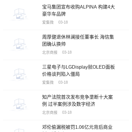
宝马集团宣布收购ALPINA 构建4大
豪华车品牌
爱集微 03-18
周厚健退休林澜接任董事长 海信集
团确认换帅
北京商报 03-18
三星电子与LGDisplay就OLED面板
价格谈判陷入僵局
爱集微 03-18
知产法院首次发布竞争垄断十大案
例 过半案例涉及数字经济
北京商报 03-18
邓伦偷漏税被罚1.06亿元背后商业