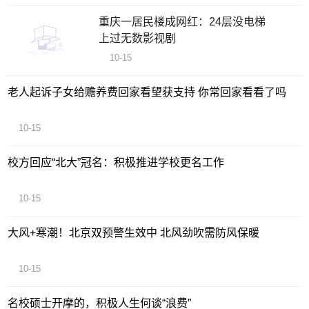
重庆一居民楼成网红：24层没电梯
上过无数影视剧
10-15
老人起诉子女给赡养费回家看望获支持 你常回家看看了吗
10-15
校方回应“北大”冠名：积极推进学校更名工作
10-15
大风+寒潮！北京双预警生效中 北风劲吹需防风保暖
10-15
名校硕士开摩的，积极人生何谈“浪费”