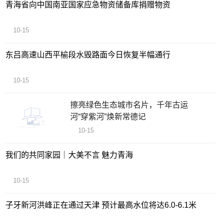
青海省向中国南亚国家应急物资储备库捐赠物资
10-15
东吕高速山西平榆段水毁路面今日恢复半幅通行
10-15
擦亮绿色生态城市名片，千年古运
河“穿紫河”焕新常德记
10-15
我们的共同家园｜大美不言 魅力青海
10-15
子牙新河洪峰正在通过天津 预计最高水位将达6.0-6.1米