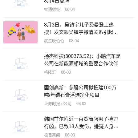
8月4日复牌
智通财经 08-04
8月3日，吴镇宇儿子费曼登上热
搜！发文跟吴镇宇撇清关系引起热
议
我是晚伯伯 08-04
扬杰科技(300373.SZ)：小鹏汽车是
公司在新能源领域的重要合作伙伴
格隆汇 08-03
国创高新：参股公司拟投建100万
吨/年磷石膏浮选净化项目
证券时报·e公司 08-03
韩国首尔附近一百货商店男子持刀
行凶，已致13人受伤，嫌疑人身份
已确认
极目新闻 08-03