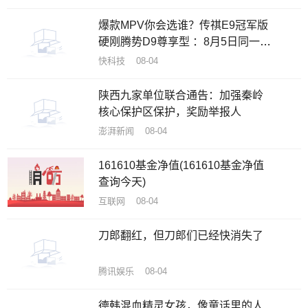
爆款MPV你会选谁？传祺E9冠军版
硬刚腾势D9尊享型 ：8月5日同一天
上市
快科技 08-04
陕西九家单位联合通告：加强秦岭
核心保护区保护，奖励举报人
澎湃新闻 08-04
161610基金净值(161610基金净值
查询今天)
互联网 08-04
刀郎翻红，但刀郎们已经快消失了
腾讯娱乐 08-04
德韩混血精灵女孩，像童话里的人