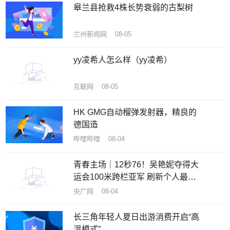
皋兰县抢救4株长势衰弱的古梨树
兰州新闻网 08-05
yy凌希人怎么样（yy凌希）
互联网 08-05
HK GMG自动榴弹发射器，精良的
德国造
哔哩哔哩 08-04
青春主场｜12秒76！吴艳妮夺得大
运会100米跨栏亚军 刷新个人最好
成绩
央广网 08-04
长三角年轻人夏日出游消费开启“高
温模式”