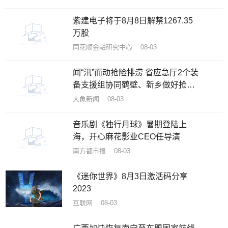
紫建电子将于8月8日解禁1267.35
万股
同花顺金融研究中心 08-03
闻“汛”而动抢险排涝 省应急厅2个装
备支援组协同鹤壁、新乡做好抢排
工作
大象新闻 08-03
音乐剧《独行月球》暑期登陆上
海，开心麻花影业CEO任导演
南方都市报 08-03
《迷你世界》8月3日激活码分享
2023
互联网 08-03