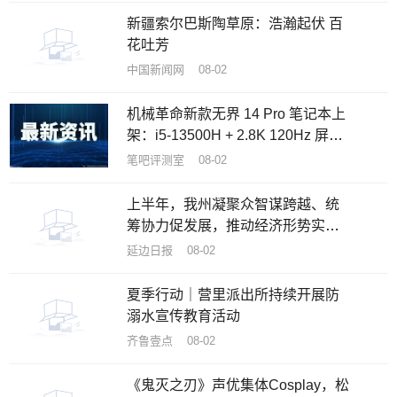
新疆索尔巴斯陶草原：浩瀚起伏 百
花吐芳
中国新闻网 08-02
机械革命新款无界 14 Pro 笔记本上
架：i5-13500H + 2.8K 120Hz 屏，
首发 3799 元
笔吧评测室 08-02
上半年，我州凝聚众智谋跨越、统
筹协力促发展，推动经济形势实现
稳中向好——奋跃而上开新局
延边日报 08-02
夏季行动｜营里派出所持续开展防
溺水宣传教育活动
齐鲁壹点 08-02
《鬼灭之刃》声优集体Cosplay，松