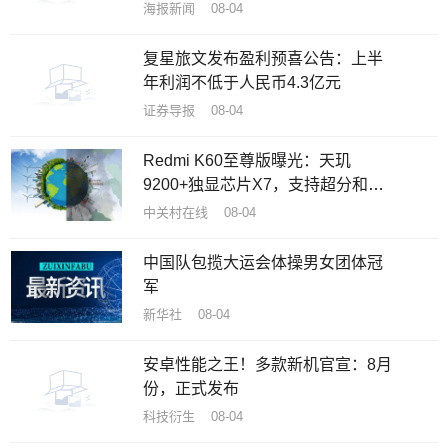
海报新闻 08-04
复星旅文发布盈利预喜公告：上半
年利润不低于人民币4.3亿元
证券导报 08-04
Redmi K60至尊版曝光：天玑
9200+独显芯片X7，支持超分和超
帧满血并发
中关村在线 08-04
中国队包揽大运会体操男女团体冠
军
新华社 08-04
安卓性能之王！多款新机官宣：8月
份，正式发布
科技衍生 08-04