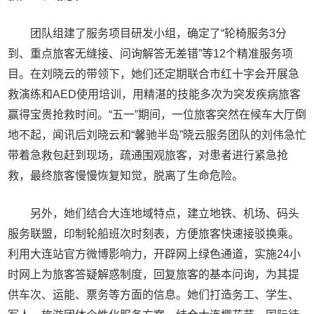
团队组建了服务项目研发小组，确定了“轮椅服务3分
到、重点旅客无缝接、问询解答无差错”等12个精准服务项
目。在刘晓云的带领下，她们还定期联合市红十字会开展急
救演练和AED使用培训，用精湛的技能多次为突发疾病旅客
赢得宝贵抢救时间。“五一”期间，一位旅客突然在候车大厅倒
地不起，闻讯后刘晓云和“馨驰半岛”晓云服务团队的刘伟急忙
带着急救包赶到现场，疏通围观旅客，对患者进行紧急抢
救，最终旅客慢慢恢复知觉，脱离了生命危险。
另外，她们结合大连地域特点，建立地铁、机场、码头
服务联盟，印制轮船班次时刻表，方便旅客快速接驳换乘。
利用大连站官方微博影响力，开辟网上绿色通道，实施24小
时网上为旅客答疑解惑制度，回复旅客的基本问询，为其提
供车次、运能、票务等方面的信息。她们打造务工、学生、