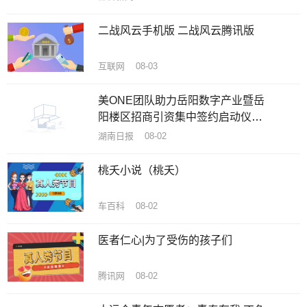
二战风云手机版 二战风云腾讯版
互联网 08-03
美ONE团队助力岳阳数字产业暨岳
阳楼区招商引资集中签约启动仪式
在洞庭在线数字产业园圆满举行
湖南日报 08-02
桃夭小说（桃夭）
车百科 08-02
医者仁心|为了受伤的孩子们
腾讯网 08-02