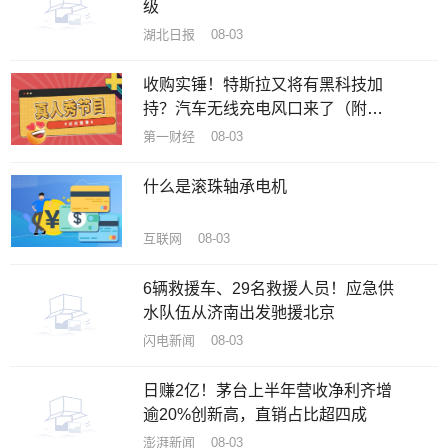
级
湖北日报 08-03
收购实锤！特斯拉又将有黑科技加
持？汽车无线充电风口来了（附
股）
第一财经 08-03
什么是滚珠轴承电机
互联网 08-03
6辆救援车、29名救援人员！应急供
水队伍从济南出发驰援北京
闪电新闻 08-03
日赚2亿！茅台上半年营收净利齐增
逾20%创新高，直销占比超四成
澎湃新闻 08-03