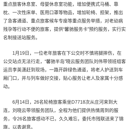
重点旅客休息室、母婴休息室功能，增加便携式马桶、靠
枕、一次性床单、医用口罩等物品，增加轮椅、担架，推出
了急客通道、重点旅客候车专座等重点服务举措，对老幼病
残孕等行动不便的旅客，提供“馨驰服务卡”预约服务，实行实
名制接送站服务。
1月19日，一位老年旅客在下公交时不慎将腿摔伤，在
公交站点无法行走，“馨驰半岛”晓云服务团队刘伟带领班组客
运员李英潇赶到现场，一路开辟绿色通道，将老人护送到车
厢门口，并与列车做好交接，贴心服务让老人及家属十分感
动。
6月14日，26名轮椅旅客乘坐D7718次从庄河来到大
连，刘晓云带领服务团队，全程为他们提供热情周到的服
务，令26名旅客感动不已，久久难忘，委托市残联送来了锦
旗，以表谢意。