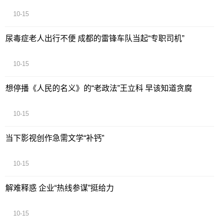
10-15
尿毒症老人出行不便 成都的雷锋车队当起“专职司机”
10-15
想停播《人民的名义》的“老政法”王立科 早该知道贪腐
10-15
当下影视创作急需文学“补钙”
10-15
解难释惑 企业“热线参谋”挺给力
10-15