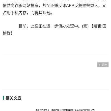
依然向诈骗网站投资，甚至还嫌反诈APP反复预警烦人，又
占用手机内存，而将其卸载。
目前，此案正在进一步侦办处理中。(完)
【编辑:田
博群】
X 关闭
相关文章