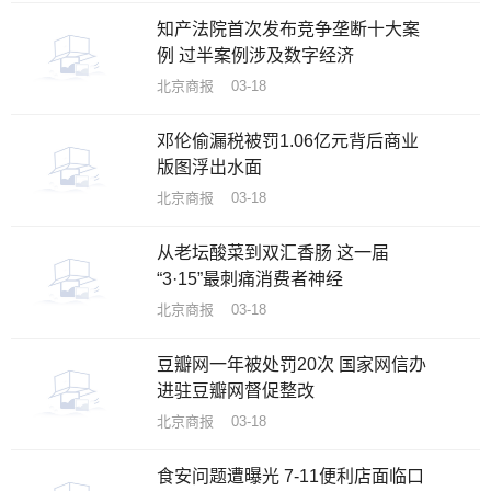
知产法院首次发布竞争垄断十大案
例 过半案例涉及数字经济
北京商报 03-18
邓伦偷漏税被罚1.06亿元背后商业
版图浮出水面
北京商报 03-18
从老坛酸菜到双汇香肠 这一届
“3·15”最刺痛消费者神经
北京商报 03-18
豆瓣网一年被处罚20次 国家网信办
进驻豆瓣网督促整改
北京商报 03-18
食安问题遭曝光 7-11便利店面临口