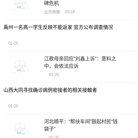
碑危机
北京商报 03-18
禹州一名高一学生反映不能返家 官方公布调查情况
01-25
江歌母亲回应“刘鑫上诉”：意料之
中，会依法应诉
01-25
山西大同寻找确诊病例密接者的相关接触者
01-25
河北顺平：“帮扶车间”鼓起村民“钱
袋子”
01-25