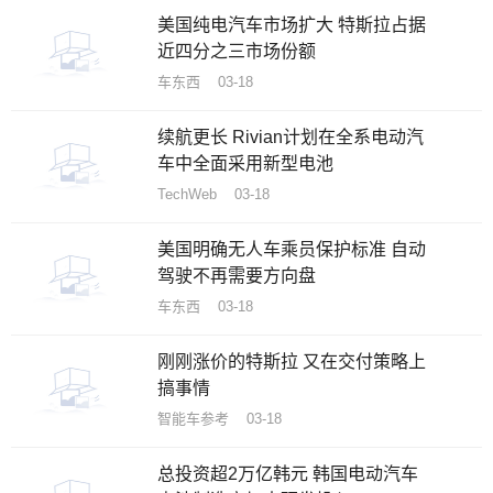
美国纯电汽车市场扩大 特斯拉占据
近四分之三市场份额
车东西 03-18
续航更长 Rivian计划在全系电动汽
车中全面采用新型电池
TechWeb 03-18
美国明确无人车乘员保护标准 自动
驾驶不再需要方向盘
车东西 03-18
刚刚涨价的特斯拉 又在交付策略上
搞事情
智能车参考 03-18
总投资超2万亿韩元 韩国电动汽车