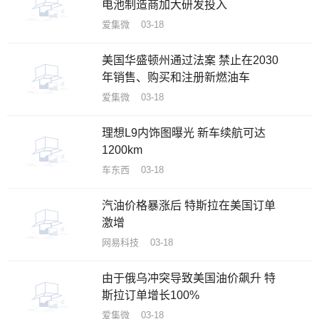
电池制造商加大研发投入
爱集微 03-18
美国华盛顿州通过法案 禁止在2030
年销售、购买和注册新燃油车
爱集微 03-18
理想L9内饰图曝光 新车续航可达
1200km
车东西 03-18
汽油价格暴涨后 特斯拉在美国订单
激增
网易科技 03-18
由于俄乌冲突导致美国油价飙升 特
斯拉订单增长100%
爱集微 03-18