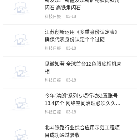
新发现！新疆发现新矿物镁高铁角
闪石 高铁角闪石
科技日报 03-18
江苏创新运用《多重身份认定表》
确保代表身份认定个个过硬
科技日报 03-18
见微知著 全球首台12色眼底相机亮
相
科技日报 03-18
今年“清朗”系列专项行动处置账号
13.4亿个 网络空间治理必须久久为
功
科技日报 03-18
北斗铁路行业综合应用示范工程项
目成功通过验收