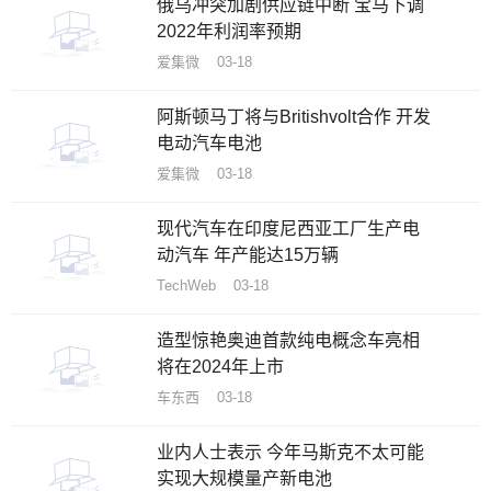
俄乌冲突加剧供应链中断 宝马下调
2022年利润率预期
爱集微 03-18
阿斯顿马丁将与Britishvolt合作 开发
电动汽车电池
爱集微 03-18
现代汽车在印度尼西亚工厂生产电
动汽车 年产能达15万辆
TechWeb 03-18
造型惊艳奥迪首款纯电概念车亮相
将在2024年上市
车东西 03-18
业内人士表示 今年马斯克不太可能
实现大规模量产新电池