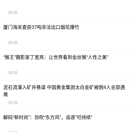
10-15
厦门海关查获37吨非法出口烟花爆竹
10-15
“猴王”摄影家丁宽亮：让世界看到金丝猴“人性之美”
10-15
泥石流灌入矿井巷道 中国黄金集团太白金矿被困4人全部遇
难
10-15
解码“新时尚”：劲吹“东方风”，追逐“可持续”