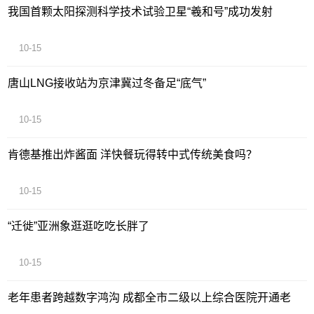
我国首颗太阳探测科学技术试验卫星“羲和号”成功发射
10-15
唐山LNG接收站为京津冀过冬备足“底气”
10-15
肯德基推出炸酱面 洋快餐玩得转中式传统美食吗？
10-15
“迁徙”亚洲象逛逛吃吃长胖了
10-15
老年患者跨越数字鸿沟 成都全市二级以上综合医院开通老