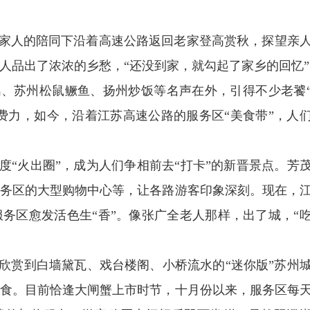
人的陪同下沿着高速公路返回老家登高赏秋，探望亲
人品出了浓浓的乡愁，“还没到家，就勾起了家乡的回忆”
苏州松鼠鳜鱼、扬州炒饭等名声在外，引得不少老饕
时费力，如今，沿着江苏高速公路的服务区“美食带”，人
度“火出圈”，成为人们争相前去“打卡”的新晋景点。芳
务区的大型购物中心等，让各路游客印象深刻。现在，
务区愈发活色生“香”。像张广全老人那样，出了城，“
赏到白墙黛瓦、戏台楼阁、小桥流水的“迷你版”苏州
食。目前恰逢大闸蟹上市时节，十月份以来，服务区每