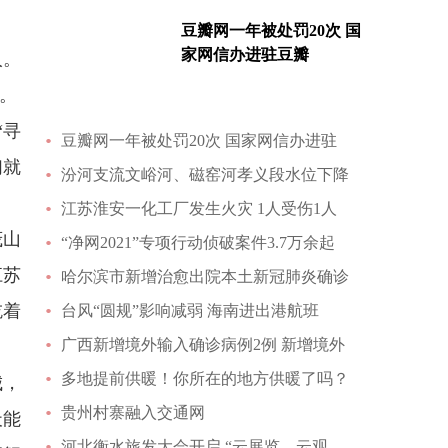
豆瓣网一年被处罚20次 国
家网信办进驻豆瓣
人。
。
“寻
豆瓣网一年被处罚20次 国家网信办进驻
们就
汾河支流文峪河、磁窑河孝义段水位下降
江苏淮安一化工厂发生火灾 1人受伤1人
茂山
“净网2021”专项行动侦破案件3.7万余起
江苏
哈尔滨市新增治愈出院本土新冠肺炎确诊
吃着
台风“圆规”影响减弱 海南进出港航班
广西新增境外输入确诊病例2例 新增境外
多地提前供暖！你所在的地方供暖了吗？
城，
贵州村寨融入交通网
天能
河北衡水旅发大会开启 “云展览、云观