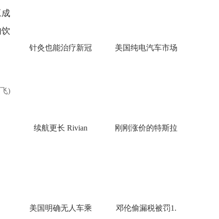
工成
的饮
针灸也能治疗新冠
美国纯电汽车市场
飞)
续航更长 Rivian
刚刚涨价的特斯拉
美国明确无人车乘
邓伦偷漏税被罚1.