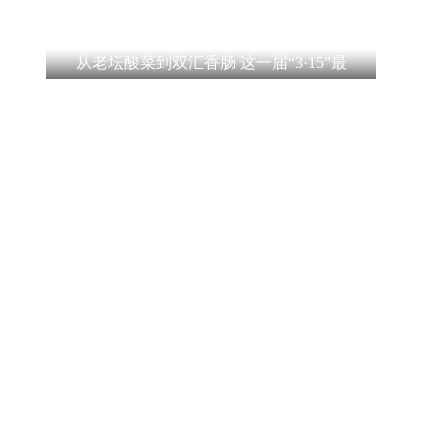
从老坛酸菜到双汇香肠 这一届“3·15”最