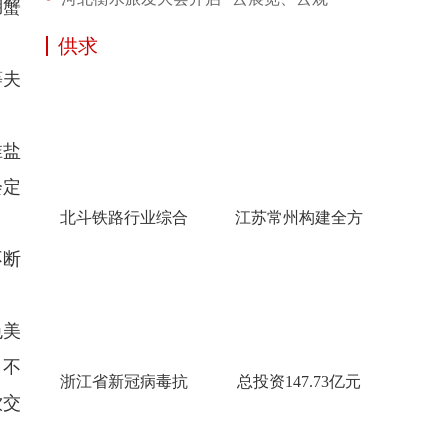
湖蟹
供求
等夫
淮盐
会定
北斗铁路行业综合
江苏常州构建全方
不断
色美
，不
浙江省新冠病毒抗
总投资147.73亿元
饮交