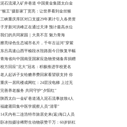
泥石流灌入矿井巷道 中国黄金集团太白金
“猴王”摄影家丁宽亮：让世界看到金丝猴
三峡重庆库区对口支援29年累计引入各类资
子牙新河洪峰正在通过天津 预计最高水位
我们的共同家园｜大美不言 魅力青海
擦亮绿色生态城市名片，千年古运河“穿紫
东吕高速山西平榆段水毁路面今日恢复半幅
青海省向中国南亚国家应急物资储备库捐赠
校方回应“北大”冠名：积极推进学校更名
老人起诉子女给赡养费回家看望获支持 你
重庆一居民楼成网红：24层没电梯 上过无
完善养老服务 共同守护“夕阳红”
陕西太白一金矿巷道涌入泥石流事故致4人
福建莆田集中医学观察人员“清零”
14天内有二连浩特市旅居史来(返)海口人员
卧冰拍摄珍稀野生动物获赞千万：60岁斜杠