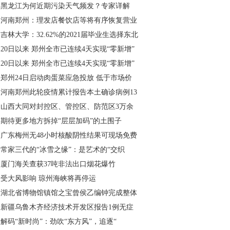
黑龙江为何近期污染天气频发？专家详解
河南郑州：理发店餐饮店等将有序恢复营业
吉林大学：32.62%的2021届毕业生选择东北
20日以来 郑州全市已连续4天实现“零新增”
20日以来 郑州全市已连续4天实现“零新增”
郑州24日启动肉蛋菜应急投放 低于市场价
河南郑州此轮疫情累计报告本土确诊病例13
山西大同对封控区、管控区、防范区3万余
期待更多地方拆掉“层层加码”的土围子
广东梅州无48小时核酸阴性结果可现场免费
常家三代的“冰雪之缘”：是艺术的“交织
厦门海关查获37吨非法出口烟花爆竹
受大风影响 琼州海峡将再停运
湖北省博物馆镇馆之宝曾侯乙编钟完成整体
新疆乌鲁木齐经济技术开发区报告1例无症
解码“新时尚”：劲吹“东方风”，追逐“