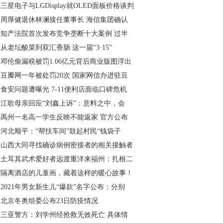
三星电子与LGDisplay就OLED面板价格谈判
周厚健退休林澜接任董事长 海信集团确认
知产法院首次发布竞争垄断十大案例 过半
从老坛酸菜到双汇香肠 这一届“3·15”
邓伦偷漏税被罚1.06亿元背后商业版图浮出
豆瓣网一年被处罚20次 国家网信办进驻豆
食安问题遭曝光 7-11便利店面临口碑危机
江歌母亲回应“刘鑫上诉”：意料之中，会
禹州一名高一学生反映不能返家 官方公布
河北顺平：“帮扶车间”鼓起村民“钱袋子
山西大同寻找确诊病例密接者的相关接触者
土耳其武术爱好者远渡重洋来福州：扎根二
隔离酒店的儿童画，藏着这样的暖心故事！
2021年男女新生儿“爆款”名字公布：分别
北京冬奥组委公布23日防疫情况
三亚警方：刘学州经抢救无效死亡 具体情