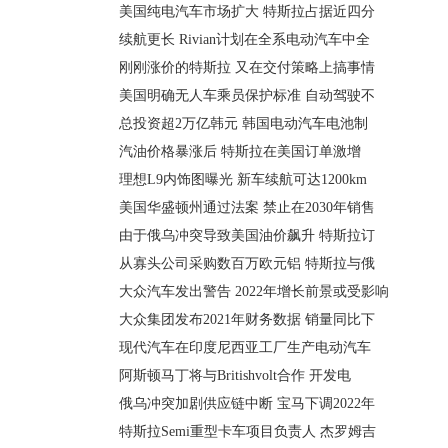
美国纯电汽车市场扩大 特斯拉占据近四分
续航更长 Rivian计划在全系电动汽车中全
刚刚涨价的特斯拉 又在交付策略上搞事情
美国明确无人车乘员保护标准 自动驾驶不
总投资超2万亿韩元 韩国电动汽车电池制
汽油价格暴涨后 特斯拉在美国订单激增
理想L9内饰图曝光 新车续航可达1200km
美国华盛顿州通过法案 禁止在2030年销售
由于俄乌冲突导致美国油价飙升 特斯拉订
从寡头公司采购数百万欧元铝 特斯拉与俄
大众汽车发出警告 2022年增长前景或受影响
大众集团发布2021年财务数据 销量同比下
现代汽车在印度尼西亚工厂生产电动汽车
阿斯顿马丁将与Britishvolt合作 开发电
俄乌冲突加剧供应链中断 宝马下调2022年
特斯拉Semi重型卡车项目负责人 杰罗姆吉