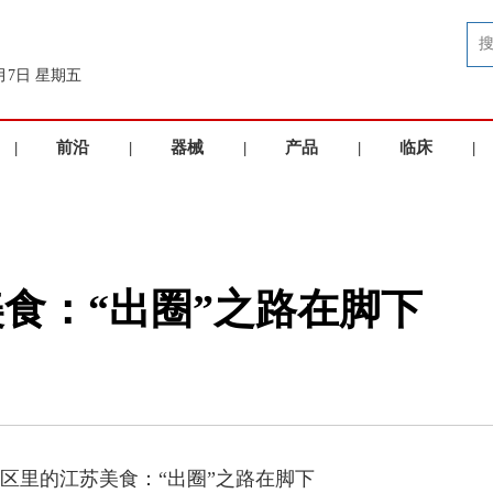
8月7日 星期五
|
前沿
|
器械
|
产品
|
临床
|
洞察
品牌
展示
应用
食：“出圈”之路在脚下
务区里的江苏美食：“出圈”之路在脚下