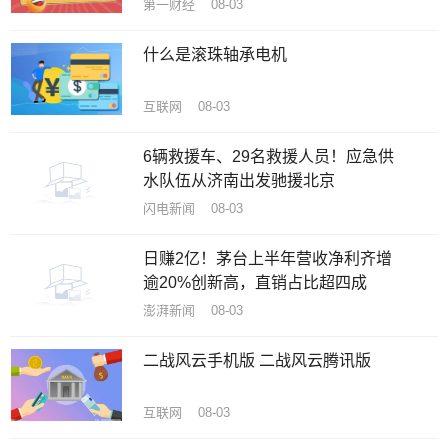
股）
第一财经 08-03
什么是滚珠轴承电机
互联网 08-03
6辆救援车、29名救援人员！应急供
水队伍从济南出发驰援北京
闪电新闻 08-03
日赚2亿！茅台上半年营收净利齐增
逾20%创新高，直销占比超四成
澎湃新闻 08-03
二战风云手机版 二战风云腾讯版
互联网 08-03