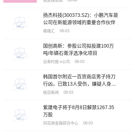
我是晚伯伯 08-04
扬杰科技(300373.SZ)：小鹏汽车是
公司在新能源领域的重要合作伙伴
格隆汇 08-03
国创高新：参股公司拟投建100万
吨/年磷石膏浮选净化项目
证券时报·e公司 08-03
韩国首尔附近一百货商店男子持刀
行凶，已致13人受伤，嫌疑人身份
已确认
极目新闻 08-03
紫建电子将于8月8日解禁1267.35
万股
同花顺金融研究中心 08-03