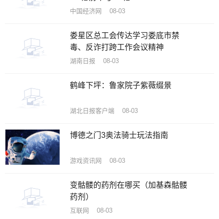
中国经济网 08-03
娄星区总工会传达学习娄底市禁
毒、反诈打跨工作会议精神
湖南日报 08-03
鹤峰下坪：鲁家院子紫薇缀景
湖北日报客户端 08-03
博德之门3奥法骑士玩法指南
游戏资讯网 08-03
变骷髅的药剂在哪买（加基森骷髅
药剂）
互联网 08-03