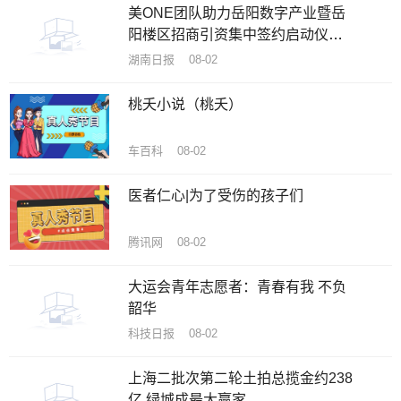
美ONE团队助力岳阳数字产业暨岳
阳楼区招商引资集中签约启动仪式
在洞庭在线数字产业园圆满举行
湖南日报 08-02
桃夭小说（桃夭）
车百科 08-02
医者仁心|为了受伤的孩子们
腾讯网 08-02
大运会青年志愿者：青春有我 不负
韶华
科技日报 08-02
上海二批次第二轮土拍总揽金约238
亿 绿城成最大赢家