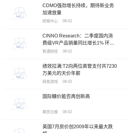
CDMO强劲增长持续，期待新业务
加速放量
研报中心 08-02
CINNO Research：二季度国内消
费级VR产品销量同比增长1% 环比
下滑10%
智通财经 08-02
绩效拉满:T2向两位高管支付共7230
万美元的天价年薪
网易游戏 08-02
国际糖价能否再创新高
期货日报 08-02
英国7月房价创2009年以来最大跌