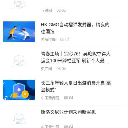
互联网 08-05
HK GMG自动榴弹发射器，精良的
德国造
哔哩哔哩 08-04
青春主场｜12秒76！吴艳妮夺得大
运会100米跨栏亚军 刷新个人最好
成绩
央广网 08-04
长三角年轻人夏日出游消费开启“高
温模式”
中国新闻网 08-04
斯洛文尼亚计划采购新军机
中国青年网 08-04