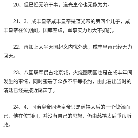
20、但已经无济于事，道光皇帝也无能为力。
21、3、咸丰皇帝咸丰皇帝是道光帝的第四个儿子，咸
丰皇帝在位期间，国库空虚，军事实力也大不如前。
22、再加上太平天国起义内忧外患，咸丰皇帝已经无力
回天。
23、八国联军侵占北京城，火烧圆明园也是在咸丰年间
发生的事情，同时签署了众多不平等条约，由此看出当时的
清廷已经是接近尾声了。
24、4、同治皇帝同治皇帝只是慈禧太后的一个傀儡而
已，他在位期间，并没有自己的思想，仍由慈禧太后垂帘听
政。