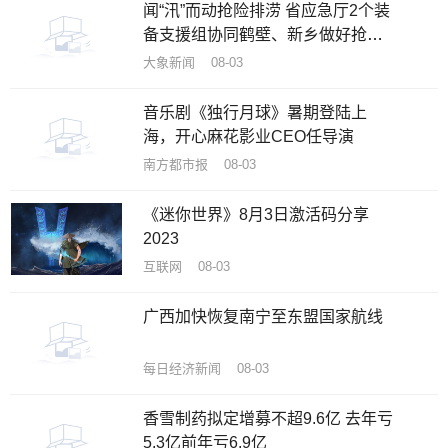
闻“汛”而动抢险排涝 省应急厅2个装
备支援组协同鹤壁、新乡做好抢排
工作
大象新闻 08-03
音乐剧《独行月球》暑期登陆上
海，开心麻花影业CEO任导演
南方都市报 08-03
《迷你世界》8月3日激活码分享
2023
互联网 08-03
广西加快恢复南宁至东盟国家航线
每日经济新闻 08-03
香雪制药拟定增募不超9.6亿 去年亏
5.3亿前年亏6.9亿