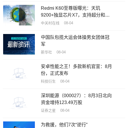
Redmi K60至尊版曝光：天玑
9200+独显芯片X7，支持超分和超
帧满血并发
中关村在线 08-04
中国队包揽大运会体操男女团体冠
军
新华社 08-04
安卓性能之王！多款新机官宣：8月
份，正式发布
科技衍生 08-04
深圳能源（000027）：8月3日北向
资金增持123.49万股
证券之星 08-04
为救援，他们7次“逆行”