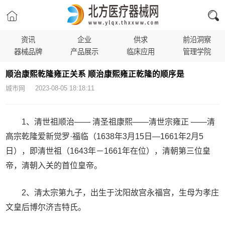
资讯
企业
供求
前沿洞察
器械品牌
产品展示
临床应用
管理学院
顺治康熙乾隆雍正关系 顺治康熙雍正乾隆的顺序是
城市网 2023-08-05 18:18:11
1、清世祖顺治—— 清圣祖康熙——清世宗雍正 ——清
高宗乾隆爱新觉罗·福临（1638年3月15日—1661年2月5
日），即清世祖（1643年－1661年在位），清朝第三位皇
帝，清朝入关的首位皇帝。
2、清太宗第九子，出生于沈阳故宫永福宫，生母为孝庄
文皇后博尔济吉特氏。