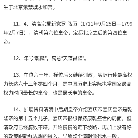
生于北京紫禁城永和宫。
11、4、清高宗爱新觉罗·弘历（1711年9月25日—1799
年2月7日），清朝第六位皇帝，定都北京之后的第四位皇
帝。
12、年号“乾隆”，寓意“天道昌隆”。
13、在位六十年，禅位后又继续训政，实际行使最高权
力长达六十三年零四个月，是中国历史上实际执掌国家最高
权力时间最长的皇帝，也是最长寿的皇帝。
14、扩展资料清朝中后期皇帝介绍嘉庆帝嘉庆皇帝是乾
隆帝的第十五个儿子，嘉庆帝很想保持康乾盛世的局面，但
清政府已经腐败不堪，开始慢慢的走下坡路，再加上没有好
的政策跟新鲜思想的摄入，导致整个清朝像死水一般。