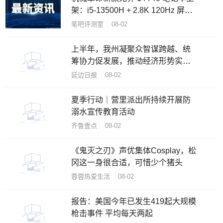
架：i5-13500H + 2.8K 120Hz 屏，
首发 3799 元
笔吧评测室 08-02
上半年，我州凝聚众智谋跨越、统
筹协力促发展，推动经济形势实现
稳中向好——奋跃而上开新局
延边日报 08-02
夏季行动｜营里派出所持续开展防
溺水宣传教育活动
齐鲁壹点 08-02
《鬼灭之刃》声优集体Cosplay，松
冈这一身很合适，可惜少个猪头
蓉蓉热爱生活 08-02
报告：美国今年已发生419起大规模
枪击事件 平均每天两起