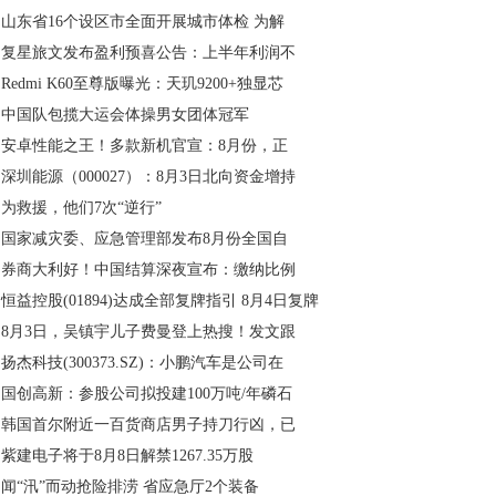
山东省16个设区市全面开展城市体检 为解
复星旅文发布盈利预喜公告：上半年利润不
Redmi K60至尊版曝光：天玑9200+独显芯
中国队包揽大运会体操男女团体冠军
安卓性能之王！多款新机官宣：8月份，正
深圳能源（000027）：8月3日北向资金增持
为救援，他们7次“逆行”
国家减灾委、应急管理部发布8月份全国自
券商大利好！中国结算深夜宣布：缴纳比例
恒益控股(01894)达成全部复牌指引 8月4日复牌
8月3日，吴镇宇儿子费曼登上热搜！发文跟
扬杰科技(300373.SZ)：小鹏汽车是公司在
国创高新：参股公司拟投建100万吨/年磷石
韩国首尔附近一百货商店男子持刀行凶，已
紫建电子将于8月8日解禁1267.35万股
闻“汛”而动抢险排涝 省应急厅2个装备