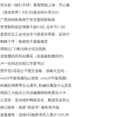
音乐剧《独行月球》暑期登陆上海，开心麻
《迷你世界》8月3日激活码分享2023
广西加快恢复南宁至东盟国家航线
香雪制药拟定增募不超9.6亿 去年亏5.3亿
娄星区总工会传达学习娄底市禁毒、反诈打
鹤峰下坪：鲁家院子紫薇缀景
博德之门3奥法骑士玩法指南
变骷髅的药剂在哪买（加基森骷髅药剂）
卢一先同志任阳江市委书记
黑手党2花花公子图文攻略，攻略大总结：
win10平板电脑玩pc游戏（win10平板电脑）
机械狂潮赛季怎么通关_机械狂魔是什么意思
韩国三大娱乐公司涉嫌捆绑销售爱豆小卡，
公安部：坚决维护网络安全、数据安全和公
硚口税务：免签“承诺书” 服务再升级
嘉曼服饰：连续6日融资净买入累计1183.08