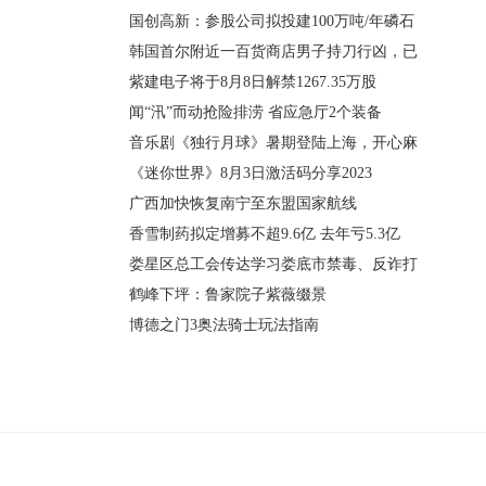
国创高新：参股公司拟投建100万吨/年磷石
韩国首尔附近一百货商店男子持刀行凶，已
紫建电子将于8月8日解禁1267.35万股
闻“汛”而动抢险排涝 省应急厅2个装备
音乐剧《独行月球》暑期登陆上海，开心麻
《迷你世界》8月3日激活码分享2023
广西加快恢复南宁至东盟国家航线
香雪制药拟定增募不超9.6亿 去年亏5.3亿
娄星区总工会传达学习娄底市禁毒、反诈打
鹤峰下坪：鲁家院子紫薇缀景
博德之门3奥法骑士玩法指南