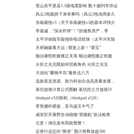
受山东平原县5.5级地震影响 数十趟列车停运
风云2电瓶拆下来有事吗（风云2电池用多久
东南菱悦v3（关于东南菱悦v3的基本详情介
李嘉诚，“深水炸弹”！7折抛售房产，李
太平洋保险车险报价电话投保（太平洋车险
天府融媒看大运 | 萌宠上新！“蓉宝”
顺治康熙乾隆雍正关系 顺治康熙雍正乾隆
火炬之光无限如何切换角色 火炬之光无
大连站“馨驰半岛”服务达八方
送政策送资源、助力科创企业高质量发展，
基坑放坡计算公式图解 基坑挖土方放坡计
thinkpad e520拆机（thinkpad e520）
零售腰杆硬挺，亚马逊又牛气了
咸安区开展野生动植物“双随机”执法检查
注意！湖北发布风险预警！
证券行业定向“降准” 预计将释放超300