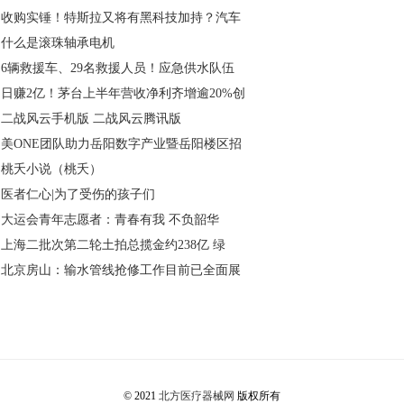
收购实锤！特斯拉又将有黑科技加持？汽车
什么是滚珠轴承电机
6辆救援车、29名救援人员！应急供水队伍
日赚2亿！茅台上半年营收净利齐增逾20%创
二战风云手机版 二战风云腾讯版
美ONE团队助力岳阳数字产业暨岳阳楼区招
桃夭小说（桃夭）
医者仁心|为了受伤的孩子们
大运会青年志愿者：青春有我 不负韶华
上海二批次第二轮土拍总揽金约238亿 绿
北京房山：输水管线抢修工作目前已全面展
Back to Top
© 2021
北方医疗器械网
版权所有