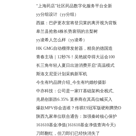
“上海药店”社区药品数字化服务平台全新
yy分组设计（yy分组）
西媒：巴萨更衣室将登贝莱的离开视为背叛
皋兰县抢救4株长势衰弱的古梨树
yy凌希人怎么样（yy凌希）
HK GMG自动榴弹发射器，精良的德国造
青春主场｜12秒76！吴艳妮夺得大运会100
长三角年轻人夏日出游消费开启“高温模式
斯洛文尼亚计划采购新军机
今生有约品牌介绍_今生有约婚纱摄影
中亦科技：公司是一家IT基础架构全栈式、
兆易创新跌6.35% 某券商在其高位喊买入
爆款MPV你会选谁？传祺E9冠军版硬刚腾势D
陕西九家单位联合通告：加强秦岭核心保护
161610基金净值(161610基金净值查询今天)
刀郎翻红，但刀郎们已经快消失了