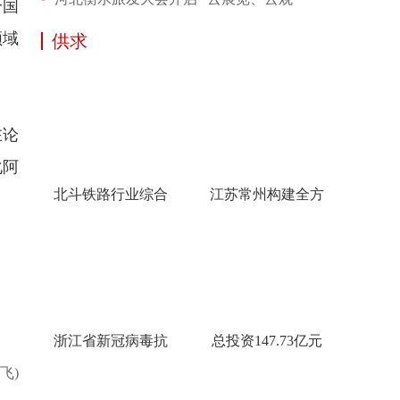
合国
领域
供求
在论
化阿
北斗铁路行业综合
江苏常州构建全方
浙江省新冠病毒抗
总投资147.73亿元
飞)