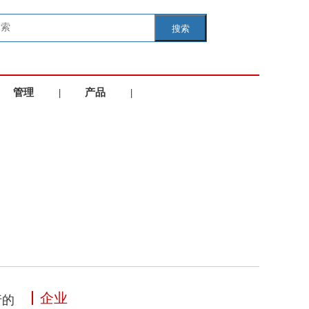
搜索
管理
|
产品
|
学院
服务
企业
行的