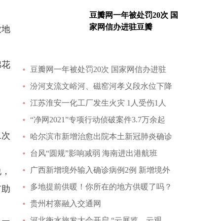
豆瓣网一年被处罚20次 国
家网信办进驻豆瓣
放地
棉花
豆瓣网一年被处罚20次 国家网信办进驻
汾河支流文峪河、磁窑河孝义段水位下降
江苏淮安一化工厂发生火灾 1人受伤1人
“净网2021”专项行动侦破案件3.7万余起
二次
哈尔滨市新增治愈出院本土新冠肺炎确诊
台风“圆规”影响减弱 海南进出港航班
广西新增境外输入确诊病例2例 新增境外
说，
多地提前供暖！你所在的地方供暖了吗？
有助
贵州村寨融入交通网
河北衡水旅发大会开启 “云展览、云观