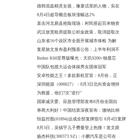
德韩混血精灵女孩，像童话里的人物，实在
8月4日超导概念板块涨幅达2%
直击河北易县抢险现场：村民搭起百米物资
武汉放宽租房提取公积金政策，取消提取次
山东省16个设区市全面开展城市体检 为解
复星旅文发布盈利预喜公告：上半年利润不
Redmi K60至尊版曝光：天玑9200+独显芯
中国队包揽大运会体操男女团体冠军
安卓性能之王！多款新机官宣：8月份，正
深圳能源（000027）：8月3日北向资金增持
为救援，他们7次“逆行”
国家减灾委、应急管理部发布8月份全国自
券商大利好！中国结算深夜宣布：缴纳比例
恒益控股(01894)达成全部复牌指引 8月4日复牌
8月3日，吴镇宇儿子费曼登上热搜！发文跟
扬杰科技(300373.SZ)：小鹏汽车是公司在