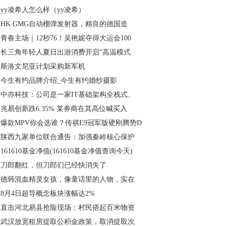
yy凌希人怎么样（yy凌希）
HK GMG自动榴弹发射器，精良的德国造
青春主场｜12秒76！吴艳妮夺得大运会100
长三角年轻人夏日出游消费开启“高温模式
斯洛文尼亚计划采购新军机
今生有约品牌介绍_今生有约婚纱摄影
中亦科技：公司是一家IT基础架构全栈式、
兆易创新跌6.35% 某券商在其高位喊买入
爆款MPV你会选谁？传祺E9冠军版硬刚腾势D
陕西九家单位联合通告：加强秦岭核心保护
161610基金净值(161610基金净值查询今天)
刀郎翻红，但刀郎们已经快消失了
德韩混血精灵女孩，像童话里的人物，实在
8月4日超导概念板块涨幅达2%
直击河北易县抢险现场：村民搭起百米物资
武汉放宽租房提取公积金政策，取消提取次