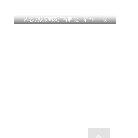
从老坛酸菜到双汇香肠 这一届“3·15”最