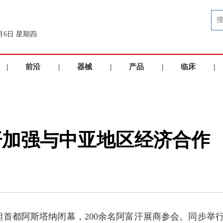
8月6日 星期四
|
前沿
|
器械
|
产品
|
临床
|
洞察
品牌
展示
应用
汗加强与中亚地区经济合作
坦首都阿斯塔纳闭幕，200余名阿富汗展商参会。同步举