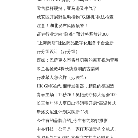
零售腰杆硬挺，亚马逊又牛气了
咸安区开展野生动植物“双随机”执法检查
注意！湖北发布风险预警！
证券行业定向“降准” 预计将释放超300
“上海药店”社区药品数字化服务平台全新
yy分组设计（yy分组）
西媒：巴萨更衣室将登贝莱的离开视为背叛
皋兰县抢救4株长势衰弱的古梨树
yy凌希人怎么样（yy凌希）
HK GMG自动榴弹发射器，精良的德国造
青春主场｜12秒76！吴艳妮夺得大运会100
长三角年轻人夏日出游消费开启“高温模式
斯洛文尼亚计划采购新军机
今生有约品牌介绍_今生有约婚纱摄影
中亦科技：公司是一家IT基础架构全栈式、
兆易创新跌6.35% 某券商在其高位喊买入