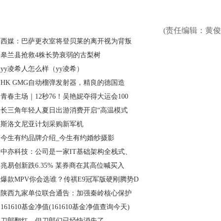
(责任编辑：黄俊
西媒：巴萨更衣室将登贝莱的离开视为背叛
皋兰县抢救4株长势衰弱的古梨树
yy凌希人怎么样（yy凌希）
HK GMG自动榴弹发射器，精良的德国造
青春主场｜12秒76！吴艳妮夺得大运会100
长三角年轻人夏日出游消费开启“高温模式
斯洛文尼亚计划采购新军机
今生有约品牌介绍_今生有约婚纱摄影
中亦科技：公司是一家IT基础架构全栈式、
兆易创新跌6.35% 某券商在其高位喊买入
爆款MPV你会选谁？传祺E9冠军版硬刚腾势D
陕西九家单位联合通告：加强秦岭核心保护
161610基金净值(161610基金净值查询今天)
刀郎翻红，但刀郎们已经快消失了