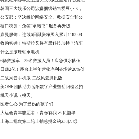
韩国三大娱乐公司涉嫌捆绑销售爱豆小卡，
公安部：坚决维护网络安全、数据安全和公
硚口税务：免签“承诺书” 服务再升级
嘉曼服饰：连续6日融资净买入累计1183.08
收购实锤！特斯拉又将有黑科技加持？汽车
什么是滚珠轴承电机
6辆救援车、29名救援人员！应急供水队伍
日赚2亿！茅台上半年营收净利齐增逾20%创
二战风云手机版 二战风云腾讯版
美ONE团队助力岳阳数字产业暨岳阳楼区招
桃夭小说（桃夭）
医者仁心|为了受伤的孩子们
大运会青年志愿者：青春有我 不负韶华
上海二批次第二轮土拍总揽金约238亿 绿