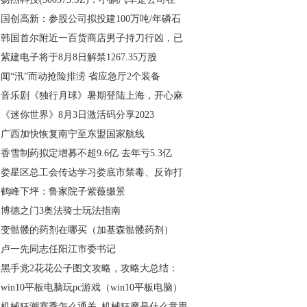
国创高新：参股公司拟投建100万吨/年磷石
韩国首尔附近一百货商店男子持刀行凶，已
紫建电子将于8月8日解禁1267.35万股
闻“汛”而动抢险排涝 省应急厅2个装备
音乐剧《独行月球》暑期登陆上海，开心麻
《迷你世界》8月3日激活码分享2023
广西加快恢复南宁至东盟国家航线
香雪制药拟定增募不超9.6亿 去年亏5.3亿
娄星区总工会传达学习娄底市禁毒、反诈打
鹤峰下坪：鲁家院子紫薇缀景
博德之门3奥法骑士玩法指南
变骷髅的药剂在哪买（加基森骷髅药剂）
卢一先同志任阳江市委书记
黑手党2花花公子图文攻略，攻略大总结：
win10平板电脑玩pc游戏（win10平板电脑）
机械狂潮赛季怎么通关_机械狂魔是什么意思