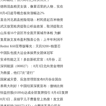
德韩混血精灵女孩，像童话里的人物，实在
8月4日超导概念板块涨幅达2%
直击河北易县抢险现场：村民搭起百米物资
武汉放宽租房提取公积金政策，取消提取次
山东省16个设区市全面开展城市体检 为解
复星旅文发布盈利预喜公告：上半年利润不
Redmi K60至尊版曝光：天玑9200+独显芯
中国队包揽大运会体操男女团体冠军
安卓性能之王！多款新机官宣：8月份，正
深圳能源（000027）：8月3日北向资金增持
为救援，他们7次“逆行”
国家减灾委、应急管理部发布8月份全国自
券商大利好！中国结算深夜宣布：缴纳比例
恒益控股(01894)达成全部复牌指引 8月4日复牌
8月3日，吴镇宇儿子费曼登上热搜！发文跟
扬杰科技(300373.SZ)：小鹏汽车是公司在