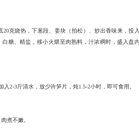
。
底20克烧热，下葱段、姜块（拍松）、炒出香味来，投
、白糖、精盐，移小火煨至肉熟料，汁浓稠时，盛入盘
2-3斤清水，放少许笋片，炖1.5-2小时，即可食用。
，肉煮不嫩。