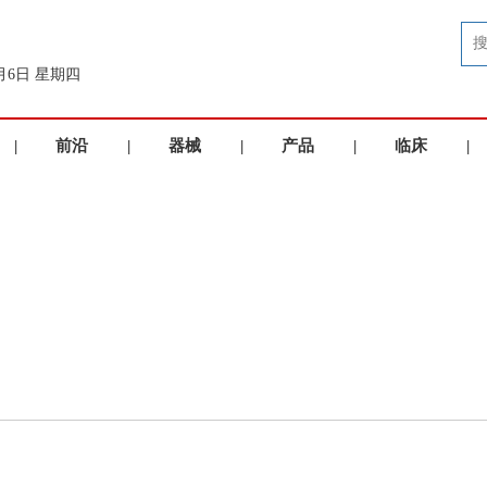
8月6日 星期四
|
前沿
|
器械
|
产品
|
临床
|
洞察
品牌
展示
应用