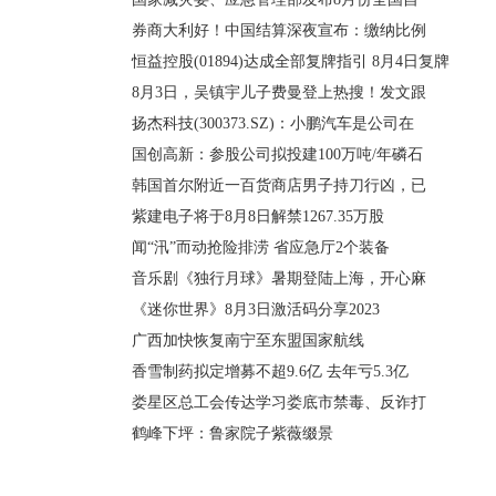
券商大利好！中国结算深夜宣布：缴纳比例
恒益控股(01894)达成全部复牌指引 8月4日复牌
8月3日，吴镇宇儿子费曼登上热搜！发文跟
扬杰科技(300373.SZ)：小鹏汽车是公司在
国创高新：参股公司拟投建100万吨/年磷石
韩国首尔附近一百货商店男子持刀行凶，已
紫建电子将于8月8日解禁1267.35万股
闻“汛”而动抢险排涝 省应急厅2个装备
音乐剧《独行月球》暑期登陆上海，开心麻
《迷你世界》8月3日激活码分享2023
广西加快恢复南宁至东盟国家航线
香雪制药拟定增募不超9.6亿 去年亏5.3亿
娄星区总工会传达学习娄底市禁毒、反诈打
鹤峰下坪：鲁家院子紫薇缀景