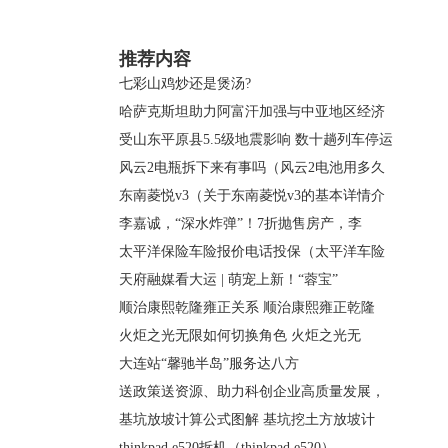
关键词：
推荐内容
七彩山鸡炒还是煲汤?
哈萨克斯坦助力阿富汗加强与中亚地区经济
受山东平原县5.5级地震影响 数十趟列车停运
风云2电瓶拆下来有事吗（风云2电池用多久
东南菱悦v3（关于东南菱悦v3的基本详情介
李嘉诚，“深水炸弹”！7折抛售房产，李
太平洋保险车险报价电话投保（太平洋车险
天府融媒看大运 | 萌宠上新！“蓉宝”
顺治康熙乾隆雍正关系 顺治康熙雍正乾隆
火炬之光无限如何切换角色 火炬之光无
大连站“馨驰半岛”服务达八方
送政策送资源、助力科创企业高质量发展，
基坑放坡计算公式图解 基坑挖土方放坡计
thinkpad e520拆机（thinkpad e520）