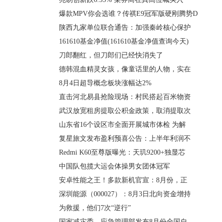
爆款MPV你会选谁？传祺E9冠军版硬刚腾势D
陕西九家单位联合通告：加强秦岭核心保护
161610基金净值(161610基金净值查询今天)
刀郎翻红，但刀郎们已经快消失了
德韩混血精灵女孩，像童话里的人物，实在
8月4日超导概念板块涨幅达2%
直击河北易县抢险现场：村民搭起百米物资
武汉放宽租房提取公积金政策，取消提取次
山东省16个设区市全面开展城市体检 为解
复星旅文发布盈利预喜公告：上半年利润不
Redmi K60至尊版曝光：天玑9200+独显芯
中国队包揽大运会体操男女团体冠军
安卓性能之王！多款新机官宣：8月份，正
深圳能源（000027）：8月3日北向资金增持
为救援，他们7次“逆行”
国家减灾委、应急管理部发布8月份全国自