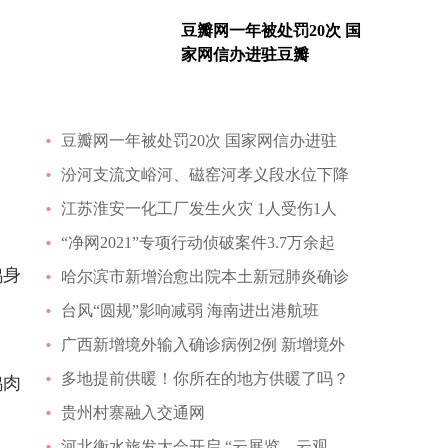
豆瓣网一年被处罚20次 国
家网信办进驻豆瓣
豆瓣网一年被处罚20次 国家网信办进驻
汾河支流文峪河、磁窑河孝义段水位下降
江苏淮安一化工厂发生火灾 1人受伤1人
“净网2021”专项行动侦破案件3.7万余起
鸡身
哈尔滨市新增治愈出院本土新冠肺炎确诊
台风“圆规”影响减弱 海南进出港航班
广西新增境外输入确诊病例2例 新增境外
多地提前供暖！你所在的地方供暖了吗？
鸡肉
贵州村寨融入交通网
河北衡水旅发大会开启 “云展览、云观