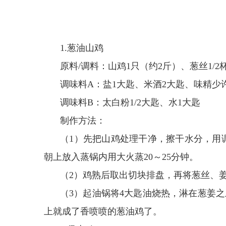
1.葱油山鸡
原料/调料：山鸡1只（约2斤）、葱丝1/2
调味料A：盐1大匙、米酒2大匙、味精少
调味料B：太白粉1/2大匙、水1大匙
制作方法：
（1）先把山鸡处理干净，擦干水分，用
朝上放入蒸锅内用大火蒸20～25分钟。
（2）鸡熟后取出切块排盘，再将葱丝、
（3）起油锅将4大匙油烧热，淋在葱姜之
上就成了香喷喷的葱油鸡了。