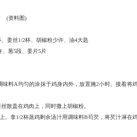
(资料图)
杯、姜丝1/2杯、胡椒粉少许、油4大匙
许、葱5段、姜片5片
调味料A均匀的涂抹于鸡身内外，放置腌2小时。接着将
姜丝散盖在鸡肉上，同时撒上胡椒粉。
上。拿1/2杯蒸鸡剩余汤汁用调味料B芶芡，将芡汁淋在