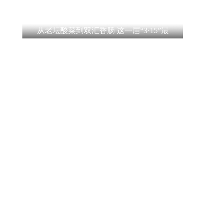
从老坛酸菜到双汇香肠 这一届“3·15”最