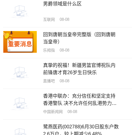
男爵领域是什么区
互联网 08-08
回到唐朝当皇帝完整版（回到唐朝
当皇帝）
乐拇指 08-08
真挚的祝福！新疆男篮官博祝队内
前锋唐才育26岁生日快乐
直播吧 08-08
香港中联办：充分信任和坚定支持
香港警队 决不允许任何乱港势力攻
击抹黑
中国新闻网 08-08
鹭燕医药(002788)6月30日股东户数
2.6万户，较上期减少6.48%