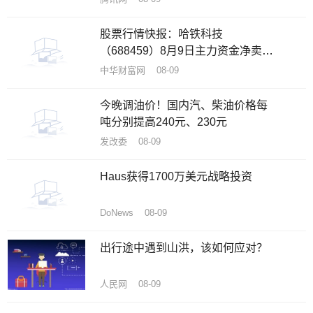
股票行情快报：哈铁科技
（688459）8月9日主力资金净卖出
58.64万元
中华财富网 08-09
今晚调油价！国内汽、柴油价格每
吨分别提高240元、230元
发改委 08-09
Haus获得1700万美元战略投资
DoNews 08-09
出行途中遇到山洪，该如何应对？
人民网 08-09