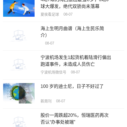
球大爆发，绝代双骄尚未落幕
夏侯看足球 08-07
海上生明月曲谱（海上生民乐简
介）
08-07
宁波机场发生1起货机着陆滑行偏出
跑道事件，未造成人员伤亡
宁波机场微信号 08-07
100 岁的迪士尼，日子不好过了
新周刊 08-07
股价一周跌超20%，恒瑞医药再次
否认“办事处被端”