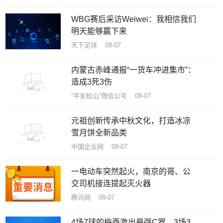
WBG赛后采访Weiwei：我相信我们
明天能够赢下来
天下足球 08-07
内蒙古赤峰通报“一货车冲进集市”：
造成3死3伤
“平安松山”微信公号 08-07
元祖创新传承中秋文化，打造冰凉
雪月饼全新品类
中国企业网 08-07
一电动车突然起火，南京的哥、公
交司机接连提起灭火器
腾讯网 08-07
4场7球的梅西激出最强C罗，3场3