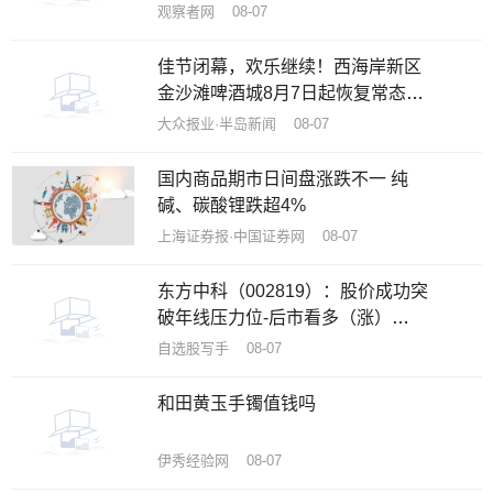
观察者网 08-07
佳节闭幕，欢乐继续！西海岸新区
金沙滩啤酒城8月7日起恢复常态化
运营
大众报业·半岛新闻 08-07
国内商品期市日间盘涨跌不一 纯
碱、碳酸锂跌超4%
上海证券报·中国证券网 08-07
东方中科（002819）：股价成功突
破年线压力位-后市看多（涨）
（08-07）
自选股写手 08-07
和田黄玉手镯值钱吗
伊秀经验网 08-07