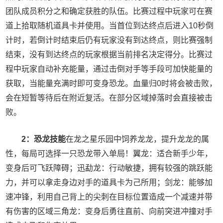
团队成员积分之和确定获胜的队伍。比赛过程中玩家可在赛
道上拾取随机道具卡并使用。当首位到达终点后进入10秒倒
计时，若倒计时结束后仍有玩家没有到达终点，则比赛强制
结束，没有到达终点的玩家根据当前排名决定得分。比赛过
程中玩家自动补充能量，通过击倒对手等手段可加快能量的
获取，当能量充满时即可变身恐龙。血量归0时将会被击败，
会在短暂等待后在附近复活。在部分区域掉落时会直接被击
败。
2：恐龙技能
在龙之星乐园中饲养龙龙，提升龙龙的属
性，每局可选择一只恐龙带入单局！翼龙：适合新手少年，
变身后可飞跃障碍；迅勐龙：行动敏捷，拥有较强的跳跃能
力，并可以拿走身边对手的道具卡为己所用；剑龙：能够加
速冲锋，利用自己背上的尖刺在目标位置造成一个减速并带
有伤害的区域三角龙：变身后勇往直前、向前突进冲撞对手