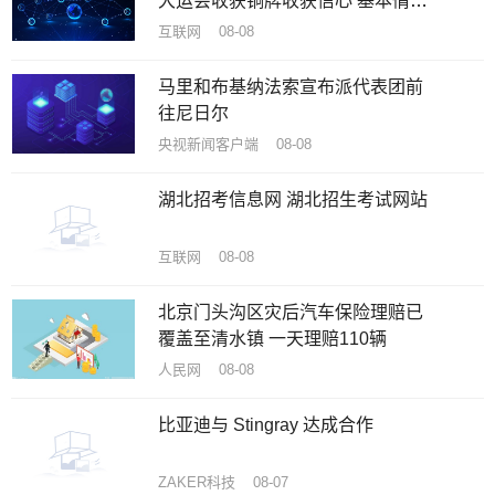
大运会收获铜牌收获信心 基本情况
讲解
互联网 08-08
马里和布基纳法索宣布派代表团前
往尼日尔
央视新闻客户端 08-08
湖北招考信息网 湖北招生考试网站
互联网 08-08
北京门头沟区灾后汽车保险理赔已
覆盖至清水镇 一天理赔110辆
人民网 08-08
比亚迪与 Stingray 达成合作
ZAKER科技 08-07