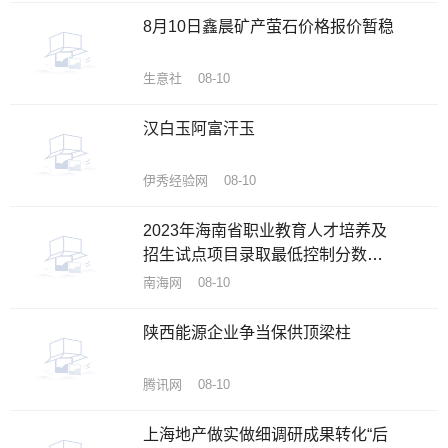
8月10日鑫晨矿产萤石价格报价暂稳
生意社 08-10
汉白玉阿富汗玉
伊秀经验网 08-10
2023年海南省职业教育人才培养及
招生试点项目录取最低控制分数线
公布
南海网 08-10
陕西能源企业争当保供顶梁柱
腾讯网 08-10
上海地产做实做细调研成果转化“后