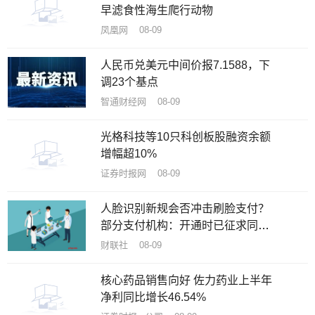
早滤食性海生爬行动物
凤凰网 08-09
人民币兑美元中间价报7.1588，下
调23个基点
智通财经网 08-09
光格科技等10只科创板股融资余额
增幅超10%
证券时报网 08-09
人脸识别新规会否冲击刷脸支付？
部分支付机构：开通时已征求同
意，自身不存储用户脸部数据
财联社 08-09
核心药品销售向好 佐力药业上半年
净利同比增长46.54%