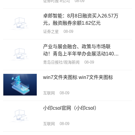
证券时报·e公司 08-09
卓郎智能：8月8日融资买入26.57万
元，融资融券余额1.62亿元
证券之星 08-09
产业与展会融合、政策与市场联
动！青岛上半年举办会展活动140余
项
青岛日报社/观海新闻 08-09
win7文件夹图标 win7文件夹图标
互联网 08-09
小印csol官网（小印csol）
互联网 08-09