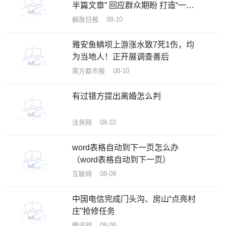
半篇文章” 回应群众期盼 打造“一流
公园”
解放日报 08-10
雅安鱼鳞坝上游涨水致7死1伤，均
为当地人！正开展调查善后
南方都市报 08-10
有过错方提出离婚怎么判
法务网 08-10
word表格自动到下一页怎么办
（word表格自动到下一页）
互联网 08-09
中国电信完成门头沟、房山“点亮村
庄”抢修任务
腾讯网 08-09