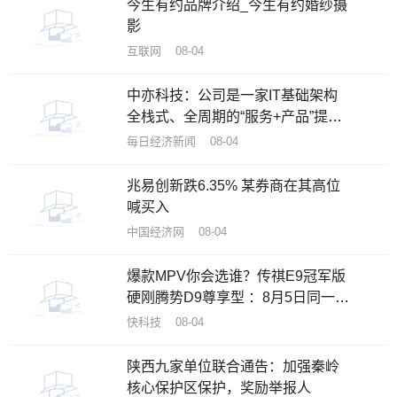
今生有约品牌介绍_今生有约婚纱摄
影
互联网 08-04
中亦科技：公司是一家IT基础架构
全栈式、全周期的“服务+产品”提供
商
每日经济新闻 08-04
兆易创新跌6.35% 某券商在其高位
喊买入
中国经济网 08-04
爆款MPV你会选谁？传祺E9冠军版
硬刚腾势D9尊享型 ：8月5日同一天
上市
快科技 08-04
陕西九家单位联合通告：加强秦岭
核心保护区保护，奖励举报人