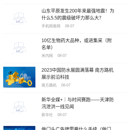
山东平原发生200年来最强地震！为
什么5.5的震级破坏力那么大？
手机网易网 08-07
10亿生物药大品种，或进集采（附
名单）
米内网 08-07
2023中国防水展圆满落幕 南方路机
展示前沿科技
南方路机 08-07
新华全媒+｜与时间赛跑——天津防
汛泄洪一线见闻
新华社 08-07
做门头广告牌需要什么手续（做门