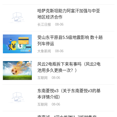
哈萨克斯坦助力阿富汗加强与中亚
地区经济合作
长江日报 08-06
受山东平原县5.5级地震影响 数十趟
列车停运
大象新闻 08-06
风云2电瓶拆下来有事吗（风云2电
池用多久更换一次？）
互联网 08-06
东南菱悦v3（关于东南菱悦v3的基
本详情介绍）
互联网 08-06