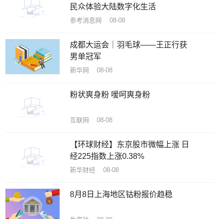
民众体验大陆数字化生活
参考消息网 08-08
成都大运会｜羽毛球——王正行获
男单冠军
新华网 08-08
粉状爽身粉 嗳呵爽身粉
互联网 08-08
【环球财经】东京股市微幅上涨 日
经225指数上涨0.38%
新华财经 08-08
8月8日上海地区钴粉报价趋稳