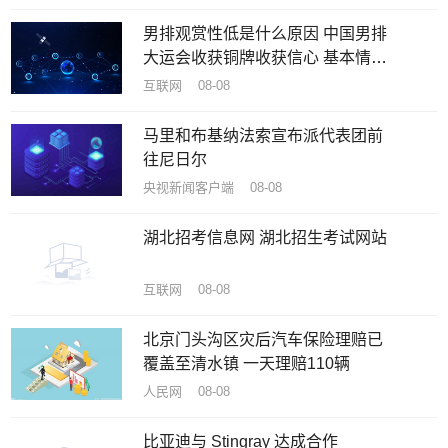
男排观赏性低是什么原因 中国男排
大运会收获铜牌收获信心 基本情况
讲解
互联网 08-08
马里和布基纳法索宣布派代表团前
往尼日尔
央视新闻客户端 08-08
湖北招考信息网 湖北招生考试网站
互联网 08-08
北京门头沟区灾后汽车保险理赔已
覆盖至清水镇 一天理赔110辆
人民网 08-08
比亚迪与 Stingray 达成合作