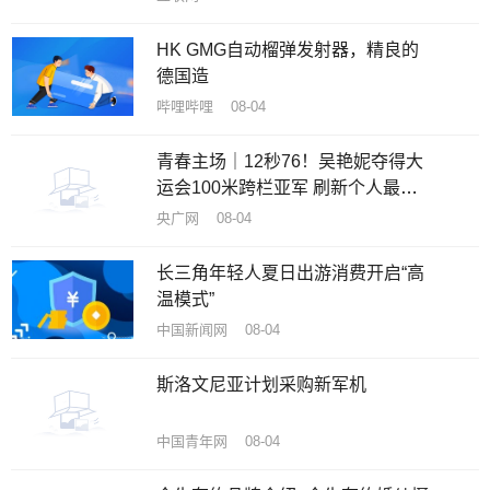
HK GMG自动榴弹发射器，精良的
德国造
哔哩哔哩 08-04
青春主场｜12秒76！吴艳妮夺得大
运会100米跨栏亚军 刷新个人最好
成绩
央广网 08-04
长三角年轻人夏日出游消费开启“高
温模式”
中国新闻网 08-04
斯洛文尼亚计划采购新军机
中国青年网 08-04