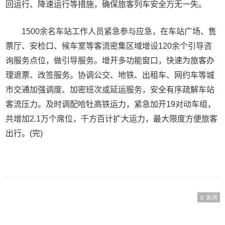
回运行、降速运行等措施，确保旅客列车安全万无一失。
1500余名车站工作人员紧急参与应急，在车站广场、售
票厅、安检口、候车室等客流密集区域增设120余个引导咨
询服务点位，做引导服务。增开多功能窗口，快速为旅客办
理退票、改签服务。协调公交、地铁、出租车、网约车等城
市交通加强调度、加密班次或延运服务，安全有序疏解车站
客流压力。及时调配哈牡高铁运力，紧急加开19对动车组，
共增加2.1万个席位，千方百计扩大运力，最大限度方便旅客
出行。(完)
X 关闭