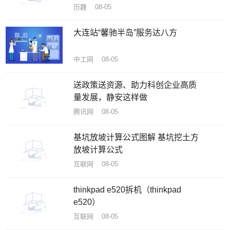
历趣 08-05
大连站“馨驰半岛”服务达八方
中工网 08-05
送政策送资源、助力科创企业高质
量发展，静安这样做
腾讯网 08-05
基坑放坡计算公式图解 基坑挖土方
放坡计算公式
互联网 08-05
thinkpad e520拆机（thinkpad
e520）
互联网 08-05