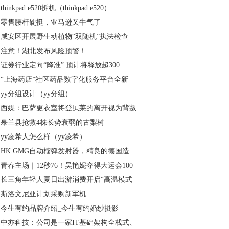
thinkpad e520拆机（thinkpad e520）
零售腰杆硬挺，亚马逊又牛气了
咸安区开展野生动植物“双随机”执法检查
注意！湖北发布风险预警！
证券行业定向“降准” 预计将释放超300
“上海药店”社区药品数字化服务平台全新
yy分组设计（yy分组）
西媒：巴萨更衣室将登贝莱的离开视为背叛
皋兰县抢救4株长势衰弱的古梨树
yy凌希人怎么样（yy凌希）
HK GMG自动榴弹发射器，精良的德国造
青春主场｜12秒76！吴艳妮夺得大运会100
长三角年轻人夏日出游消费开启“高温模式
斯洛文尼亚计划采购新军机
今生有约品牌介绍_今生有约婚纱摄影
中亦科技：公司是一家IT基础架构全栈式、