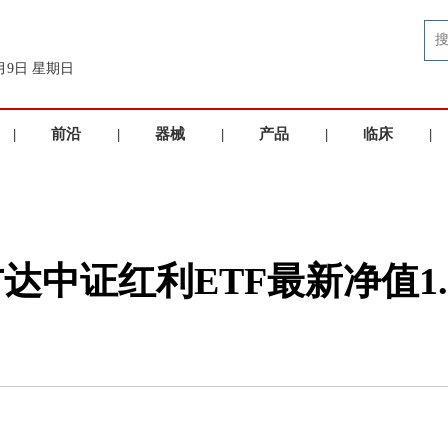
8月9日 星期日
|
前沿
|
器械
|
产品
|
临床
|
洞察
品牌
展示
应用
中证红利ETF最新净值1.35