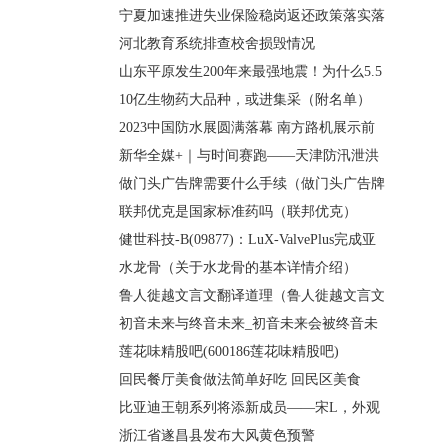
宁夏加速推进失业保险稳岗返还政策落实落
河北教育系统排查校舍损毁情况
山东平原发生200年来最强地震！为什么5.5
10亿生物药大品种，或进集采（附名单）
2023中国防水展圆满落幕 南方路机展示前
新华全媒+｜与时间赛跑——天津防汛泄洪
做门头广告牌需要什么手续（做门头广告牌
联邦优克是国家标准药吗（联邦优克）
健世科技-B(09877)：LuX-ValvePlus完成亚
水龙骨（关于水龙骨的基本详情介绍）
鲁人徙越文言文翻译道理（鲁人徙越文言文
初音未来与终音未来_初音未来会被终音未
莲花味精股吧(600186莲花味精股吧)
回民餐厅美食做法简单好吃 回民区美食
比亚迪王朝系列将添新成员——宋L，外观
浙江省遂昌县发布大风黄色预警