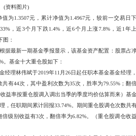
(资料图片)
为1.3507元，累计净值为1.4967元，较前一交易日
33%，近3个月下跌1.4%，近6个月上涨7.8%，近1年
下图：
金，根据最新一期基金季报显示，该基金资产配置：股票占
67%。基金十大重仓股如下：
经理林伟斌于2019年11月26日起任职本基金基金经理
共有44次，其中盈利次数为35次，胜率为79.55%；翻
调仓收益率按重仓股调入调出当季的季度均价估算而来）基
理，任职期间累计回报33.74%。期间重仓股调仓次数共有
；翻倍级别收益有3次，翻倍率为6.82%。（重仓股调仓收