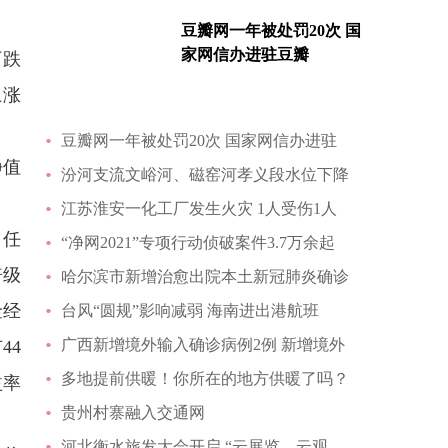
豆瓣网一年被处罚20次 国
家网信办进驻豆瓣
下跌
上涨
豆瓣网一年被处罚20次 国家网信办进驻
净值
汾河支流文峪河、磁窑河孝义段水位下降
江苏淮安一化工厂发生火灾 1人受伤1人
，任
“净网2021”专项行动侦破案件3.7万余起
倍级
哈尔滨市新增治愈出院本土新冠肺炎确诊
金经
台风“圆规”影响减弱 海南进出港航班
广西新增境外输入确诊病例2例 新增境外
44
多地提前供暖！你所在的地方供暖了吗？
益率
贵州村寨融入交通网
河北衡水旅发大会开启 “云展览、云观