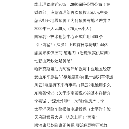
线上理赔率近90%，28家保险公司公布！在
财政部、应急管理部再次预拨3.5亿元中央
怎么打开地震预警？为何预警有地区差异？
2000年76人vs湖人（76人vs湖人）
国家乳业技术创新中心正式启用 400 余
《巨齿鲨2：深渊》上映首日票房破1.44亿
恶魔果实供应商 笔趣阁（恶魔果实供应商）
七彩山鸡炒还是煲汤?
哈萨克斯坦助力阿富汗加强与中亚地区经济
受山东平原县5.5级地震影响 数十趟列车停运
风云2电瓶拆下来有事吗（风云2电池用多久
东南菱悦v3（关于东南菱悦v3的基本详情介
李嘉诚，“深水炸弹”！7折抛售房产，李
太平洋保险车险报价电话投保（太平洋车险
天府融媒看大运 | 萌宠上新！“蓉宝”
顺治康熙乾隆雍正关系 顺治康熙雍正乾隆