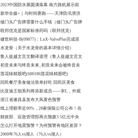
2023中国防水展圆满落幕 南方路机展示前
新华全媒+｜与时间赛跑——天津防汛泄洪
做门头广告牌需要什么手续（做门头广告牌
联邦优克是国家标准药吗（联邦优克）
健世科技-B(09877)：LuX-ValvePlus完成亚
水龙骨（关于水龙骨的基本详情介绍）
鲁人徙越文言文翻译道理（鲁人徙越文言文
初音未来与终音未来_初音未来会被终音未
莲花味精股吧(600186莲花味精股吧)
回民餐厅美食做法简单好吃 回民区美食
比亚迪王朝系列将添新成员——宋L，外观
浙江省遂昌县发布大风黄色预警
线上理赔率近90%，28家保险公司公布！在
财政部、应急管理部再次预拨3.5亿元中央
怎么打开地震预警？为何预警有地区差异？
2000年76人vs湖人（76人vs湖人）