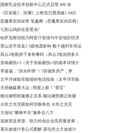
国家乳业技术创新中心正式启用 400 余
《巨齿鲨2：深渊》上映首日票房破1.44亿
恶魔果实供应商 笔趣阁（恶魔果实供应商）
七彩山鸡炒还是煲汤?
哈萨克斯坦助力阿富汗加强与中亚地区经济
受山东平原县5.5级地震影响 数十趟列车停运
风云2电瓶拆下来有事吗（风云2电池用多久
东南菱悦v3（关于东南菱悦v3的基本详情介
李嘉诚，“深水炸弹”！7折抛售房产，李
太平洋保险车险报价电话投保（太平洋车险
天府融媒看大运 | 萌宠上新！“蓉宝”
顺治康熙乾隆雍正关系 顺治康熙雍正乾隆
火炬之光无限如何切换角色 火炬之光无
大连站“馨驰半岛”服务达八方
送政策送资源、助力科创企业高质量发展，
基坑放坡计算公式图解 基坑挖土方放坡计