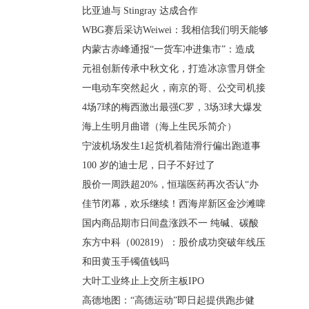
比亚迪与 Stingray 达成合作
WBG赛后采访Weiwei：我相信我们明天能够
内蒙古赤峰通报“一货车冲进集市”：造成
元祖创新传承中秋文化，打造冰凉雪月饼全
一电动车突然起火，南京的哥、公交司机接
4场7球的梅西激出最强C罗，3场3球大爆发
海上生明月曲谱（海上生民乐简介）
宁波机场发生1起货机着陆滑行偏出跑道事
100 岁的迪士尼，日子不好过了
股价一周跌超20%，恒瑞医药再次否认“办
佳节闭幕，欢乐继续！西海岸新区金沙滩啤
国内商品期市日间盘涨跌不一 纯碱、碳酸
东方中科（002819）：股价成功突破年线压
和田黄玉手镯值钱吗
大叶工业终止上交所主板IPO
高德地图：“高德运动”即日起提供跑步健