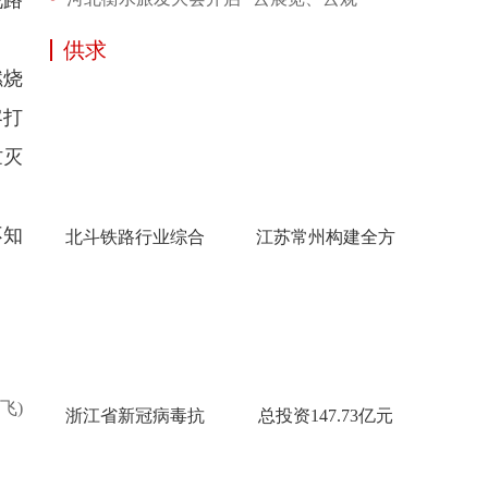
供求
燃烧
客打
忙灭
不知
北斗铁路行业综合
江苏常州构建全方
飞)
浙江省新冠病毒抗
总投资147.73亿元