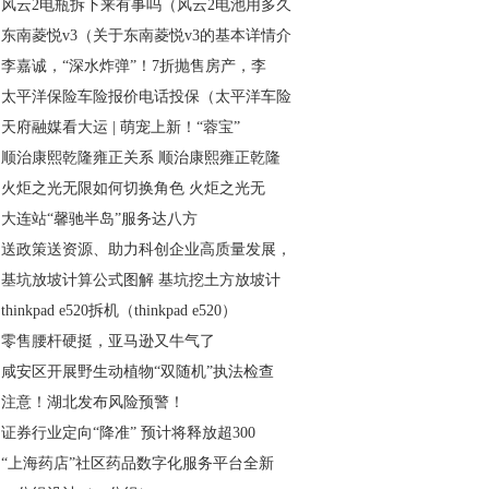
风云2电瓶拆下来有事吗（风云2电池用多久
东南菱悦v3（关于东南菱悦v3的基本详情介
李嘉诚，“深水炸弹”！7折抛售房产，李
太平洋保险车险报价电话投保（太平洋车险
天府融媒看大运 | 萌宠上新！“蓉宝”
顺治康熙乾隆雍正关系 顺治康熙雍正乾隆
火炬之光无限如何切换角色 火炬之光无
大连站“馨驰半岛”服务达八方
送政策送资源、助力科创企业高质量发展，
基坑放坡计算公式图解 基坑挖土方放坡计
thinkpad e520拆机（thinkpad e520）
零售腰杆硬挺，亚马逊又牛气了
咸安区开展野生动植物“双随机”执法检查
注意！湖北发布风险预警！
证券行业定向“降准” 预计将释放超300
“上海药店”社区药品数字化服务平台全新