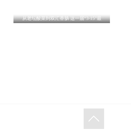
从老坛酸菜到双汇香肠 这一届“3·15”最