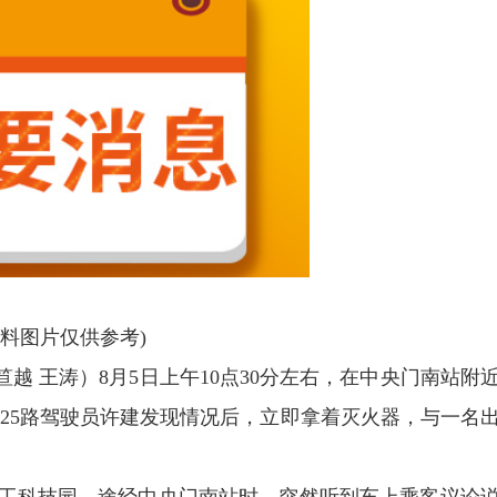
资料图片仅供参考)
笪越 王涛）8月5日上午10点30分左右，在中央门南站附
25路驾驶员许建发现情况后，立即拿着灭火器，与一名
工科技园。途经中央门南站时，突然听到车上乘客议论