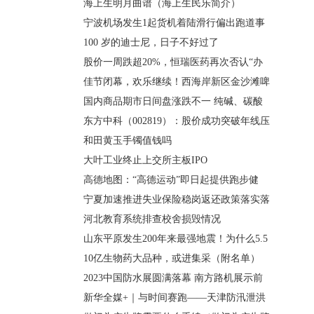
海上生明月曲谱（海上生民乐简介）
宁波机场发生1起货机着陆滑行偏出跑道事
100 岁的迪士尼，日子不好过了
股价一周跌超20%，恒瑞医药再次否认“办
佳节闭幕，欢乐继续！西海岸新区金沙滩啤
国内商品期市日间盘涨跌不一 纯碱、碳酸
东方中科（002819）：股价成功突破年线压
和田黄玉手镯值钱吗
大叶工业终止上交所主板IPO
高德地图：“高德运动”即日起提供跑步健
宁夏加速推进失业保险稳岗返还政策落实落
河北教育系统排查校舍损毁情况
山东平原发生200年来最强地震！为什么5.5
10亿生物药大品种，或进集采（附名单）
2023中国防水展圆满落幕 南方路机展示前
新华全媒+｜与时间赛跑——天津防汛泄洪