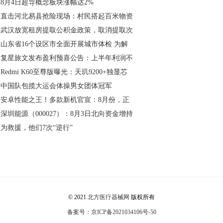
8月4日超导概念板块涨幅达2%
直击河北易县抢险现场：村民搭起百米物资
武汉放宽租房提取公积金政策，取消提取次
山东省16个设区市全面开展城市体检 为解
复星旅文发布盈利预喜公告：上半年利润不
Redmi K60至尊版曝光：天玑9200+独显芯
中国队包揽大运会体操男女团体冠军
安卓性能之王！多款新机官宣：8月份，正
深圳能源（000027）：8月3日北向资金增持
为救援，他们7次“逆行”
Back to Top
© 2021
北方医疗器械网
版权所有
备案号：京ICP备2021034106号-50