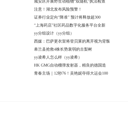
咸安区开展野生动植物“双随机”执法检查
注意！湖北发布风险预警！
证券行业定向“降准” 预计将释放超300
“上海药店”社区药品数字化服务平台全新
yy分组设计（yy分组）
西媒：巴萨更衣室将登贝莱的离开视为背叛
皋兰县抢救4株长势衰弱的古梨树
yy凌希人怎么样（yy凌希）
HK GMG自动榴弹发射器，精良的德国造
青春主场｜12秒76！吴艳妮夺得大运会100