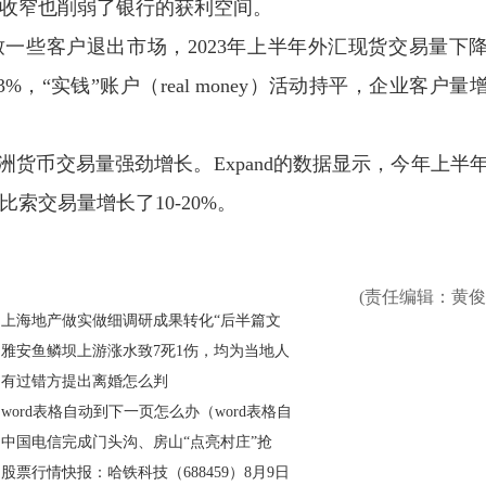
收窄也削弱了银行的获利空间。
导致一些客户退出市场，2023年上半年外汇现货交易量下
“实钱”账户（real money）活动持平，企业客户量
货币交易量强劲增长。Expand的数据显示，今年上半
索交易量增长了10-20%。
(责任编辑：黄俊
上海地产做实做细调研成果转化“后半篇文
雅安鱼鳞坝上游涨水致7死1伤，均为当地人
有过错方提出离婚怎么判
word表格自动到下一页怎么办（word表格自
中国电信完成门头沟、房山“点亮村庄”抢
股票行情快报：哈铁科技（688459）8月9日