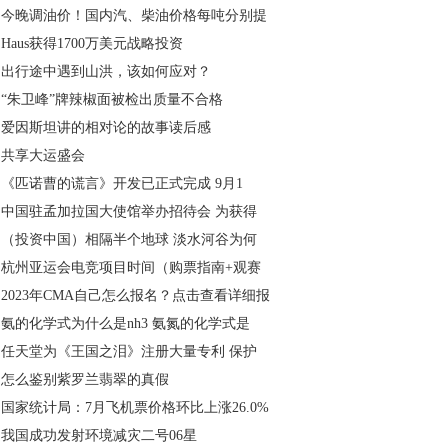
今晚调油价！国内汽、柴油价格每吨分别提
Haus获得1700万美元战略投资
出行途中遇到山洪，该如何应对？
“朱卫峰”牌辣椒面被检出质量不合格
爱因斯坦讲的相对论的故事读后感
共享大运盛会
《匹诺曹的谎言》开发已正式完成 9月1
中国驻孟加拉国大使馆举办招待会 为获得
（投资中国）相隔半个地球 淡水河谷为何
杭州亚运会电竞项目时间（购票指南+观赛
2023年CMA自己怎么报名？点击查看详细报
氨的化学式为什么是nh3 氨氮的化学式是
任天堂为《王国之泪》注册大量专利 保护
怎么鉴别紫罗兰翡翠的真假
国家统计局：7月飞机票价格环比上涨26.0%
我国成功发射环境减灾二号06星