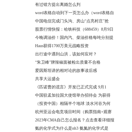
有过错方提出离婚怎么判
word表格自动到下一页怎么办（word表格自
中国电信完成门头沟、房山“点亮村庄”抢
股票行情快报：哈铁科技（688459）8月9日
今晚调油价！国内汽、柴油价格每吨分别提
Haus获得1700万美元战略投资
出行途中遇到山洪，该如何应对？
“朱卫峰”牌辣椒面被检出质量不合格
爱因斯坦讲的相对论的故事读后感
共享大运盛会
《匹诺曹的谎言》开发已正式完成 9月1
中国驻孟加拉国大使馆举办招待会 为获得
（投资中国）相隔半个地球 淡水河谷为何
杭州亚运会电竞项目时间（购票指南+观赛
2023年CMA自己怎么报名？点击查看详细报
氨的化学式为什么是nh3 氨氮的化学式是