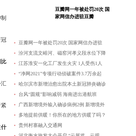
豆瓣网一年被处罚20次 国
家网信办进驻豆瓣
抑制
新冠
豆瓣网一年被处罚20次 国家网信办进驻
汾河支流文峪河、磁窑河孝义段水位下降
同比
江苏淮安一化工厂发生火灾 1人受伤1人
“净网2021”专项行动侦破案件3.7万余起
外汇
哈尔滨市新增治愈出院本土新冠肺炎确诊
台风“圆规”影响减弱 海南进出港航班
广西新增境外输入确诊病例2例 新增境外
行紧
多地提前供暖！你所在的地方供暖了吗？
贵州村寨融入交通网
注什
河北衡水旅发大会开启 “云展览、云观