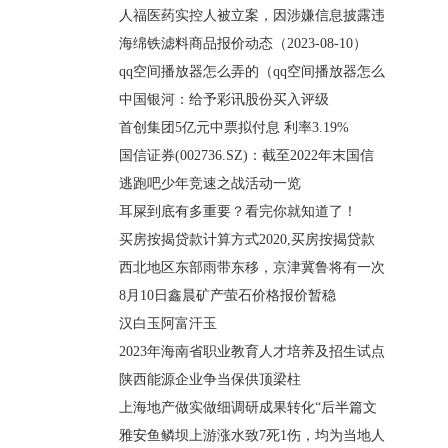
人福医药实控人被立案，因涉嫌信息披露违
海绵铁滤料商品报价动态（2023-08-10）
qq空间播放器怎么弄的（qq空间播放器怎么
中国银河：给予彩讯股份买入评级
首创集团5亿元中票拟付息 利率3.19%
国信证券(002736.SZ)：截至2022年末国信
逃跑吧少年竞速之战活动一览
耳屎到底有多重要？看完你就知道了！
买房按揭贷款计算方式2020,买房按揭贷款
西北地区东部雨带东移，京津冀鲁将有一次
8月10日鑫晨矿产萤石价格报价暂稳
汉白玉阿富汗玉
2023年海南省职业教育人才培养及招生试点
陕西能源企业争当保供顶梁柱
上海地产做实做细调研成果转化“后半篇文
雅安鱼鳞坝上游涨水致7死1伤，均为当地人