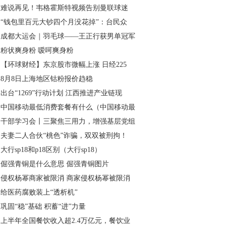
难说再见！韦格霍斯特视频告别曼联球迷
“钱包里百元大钞四个月没花掉”：台民众
成都大运会｜羽毛球——王正行获男单冠军
粉状爽身粉 嗳呵爽身粉
【环球财经】东京股市微幅上涨 日经225
8月8日上海地区钴粉报价趋稳
出台“1269”行动计划 江西推进产业链现
中国移动最低消费套餐有什么（中国移动最
干部学习会丨三聚焦三用力，增强基层党组
夫妻二人合伙“桃色”诈骗，双双被刑拘！
大行sp18和p18区别（大行sp18）
倔强青铜是什么意思 倔强青铜图片
侵权杨幂商家被限消 商家侵权杨幂被限消
给医药腐败装上“透析机”
巩固“稳”基础 积蓄“进”力量
上半年全国餐饮收入超2.4万亿元，餐饮业