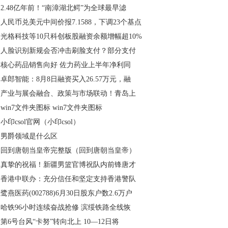
2.48亿年前！“南漳湖北鳄”为全球最早滤
人民币兑美元中间价报7.1588，下调23个基点
光格科技等10只科创板股融资余额增幅超10%
人脸识别新规会否冲击刷脸支付？部分支付
核心药品销售向好 佐力药业上半年净利同
卓郎智能：8月8日融资买入26.57万元，融
产业与展会融合、政策与市场联动！青岛上
win7文件夹图标 win7文件夹图标
小印csol官网（小印csol）
男爵领域是什么区
回到唐朝当皇帝完整版（回到唐朝当皇帝）
真挚的祝福！新疆男篮官博祝队内前锋唐才
香港中联办：充分信任和坚定支持香港警队
鹭燕医药(002788)6月30日股东户数2.6万户
哈铁96小时连续奋战抢修 滨绥铁路全线恢
第6号台风“卡努”转向北上 10—12日将