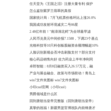
任天堂为《王国之泪》注册大量专利 保护
怎么鉴别紫罗兰翡翠的真假
国家统计局：7月飞机票价格环比上涨26.0%
我国成功发射环境减灾二号06星
2.48亿年前！“南漳湖北鳄”为全球最早滤
人民币兑美元中间价报7.1588，下调23个基点
光格科技等10只科创板股融资余额增幅超10%
人脸识别新规会否冲击刷脸支付？部分支付
核心药品销售向好 佐力药业上半年净利同
卓郎智能：8月8日融资买入26.57万元，融
产业与展会融合、政策与市场联动！青岛上
win7文件夹图标 win7文件夹图标
小印csol官网（小印csol）
男爵领域是什么区
回到唐朝当皇帝完整版（回到唐朝当皇帝）
真挚的祝福！新疆男篮官博祝队内前锋唐才