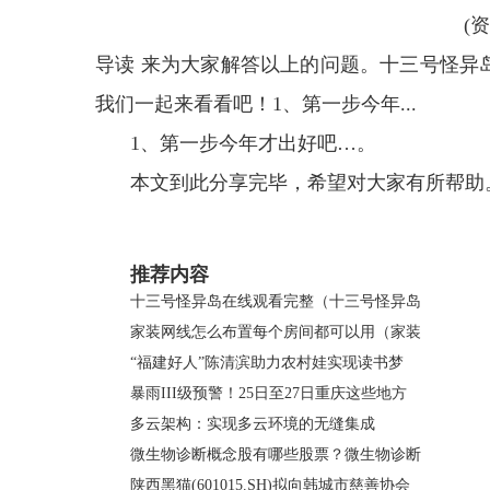
(
导读 来为大家解答以上的问题。十三号怪异
我们一起来看看吧！1、第一步今年...
1、第一步今年才出好吧…。
本文到此分享完毕，希望对大家有所帮助
关键词：
推荐内容
十三号怪异岛在线观看完整（十三号怪异岛
家装网线怎么布置每个房间都可以用（家装
“福建好人”陈清滨助力农村娃实现读书梦
暴雨III级预警！25日至27日重庆这些地方
多云架构：实现多云环境的无缝集成
微生物诊断概念股有哪些股票？微生物诊断
陕西黑猫(601015.SH)拟向韩城市慈善协会