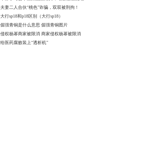
夫妻二人合伙“桃色”诈骗，双双被刑拘！
大行sp18和p18区别（大行sp18）
倔强青铜是什么意思 倔强青铜图片
侵权杨幂商家被限消 商家侵权杨幂被限消
给医药腐败装上“透析机”