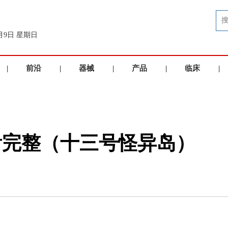
8月9日 星期日
|
前沿
|
器械
|
产品
|
临床
|
洞察
品牌
展示
应用
看完整（十三号怪异岛）