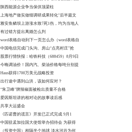
陕西能源企业争当保供顶梁柱
上海地产做实做细调研成果转化“后半篇文
雅安鱼鳞坝上游涨水致7死1伤，均为当地人
有过错方提出离婚怎么判
word表格自动到下一页怎么办（word表格自
中国电信完成门头沟、房山“点亮村庄”抢
股票行情快报：哈铁科技（688459）8月9日
今晚调油价！国内汽、柴油价格每吨分别提
Haus获得1700万美元战略投资
出行途中遇到山洪，该如何应对？
“朱卫峰”牌辣椒面被检出质量不合格
爱因斯坦讲的相对论的故事读后感
共享大运盛会
《匹诺曹的谎言》开发已正式完成 9月1
中国驻孟加拉国大使馆举办招待会 为获得
（投资中国）相隔半个地球 淡水河谷为何