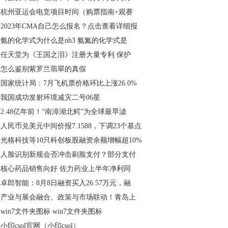
杭州亚运会电竞项目时间（购票指南+观赛
2023年CMA自己怎么报名？点击查看详细报
氨的化学式为什么是nh3 氨氮的化学式是
任天堂为《王国之泪》注册大量专利 保护
怎么鉴别紫罗兰翡翠的真假
国家统计局：7月飞机票价格环比上涨26.0%
我国成功发射环境减灾二号06星
2.48亿年前！“南漳湖北鳄”为全球最早滤
人民币兑美元中间价报7.1588，下调23个基点
光格科技等10只科创板股融资余额增幅超10%
人脸识别新规会否冲击刷脸支付？部分支付
核心药品销售向好 佐力药业上半年净利同
卓郎智能：8月8日融资买入26.57万元，融
产业与展会融合、政策与市场联动！青岛上
win7文件夹图标 win7文件夹图标
小印csol官网（小印csol）