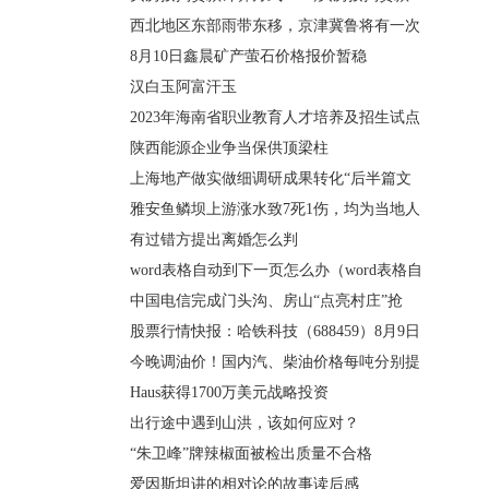
西北地区东部雨带东移，京津冀鲁将有一次
8月10日鑫晨矿产萤石价格报价暂稳
汉白玉阿富汗玉
2023年海南省职业教育人才培养及招生试点
陕西能源企业争当保供顶梁柱
上海地产做实做细调研成果转化“后半篇文
雅安鱼鳞坝上游涨水致7死1伤，均为当地人
有过错方提出离婚怎么判
word表格自动到下一页怎么办（word表格自
中国电信完成门头沟、房山“点亮村庄”抢
股票行情快报：哈铁科技（688459）8月9日
今晚调油价！国内汽、柴油价格每吨分别提
Haus获得1700万美元战略投资
出行途中遇到山洪，该如何应对？
“朱卫峰”牌辣椒面被检出质量不合格
爱因斯坦讲的相对论的故事读后感