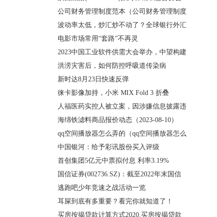
公司财务管理制度范本（公司财务管理制度
波动率太低，炒汇炒不动了？全球银行外汇
电影市场常用“套路”不再灵
2023中国工业软件供需大会举办，中望构建
洪涝灾害后，如何防控呼吸道传染病
新时达8月23日快速反弹
徕卡影像加持，小米 MIX Fold 3 折叠
人福医药实控人被立案，因涉嫌信息披露违
海绵铁滤料商品报价动态（2023-08-10）
qq空间播放器怎么弄的（qq空间播放器怎么
中国银河：给予彩讯股份买入评级
首创集团5亿元中票拟付息 利率3.19%
国信证券(002736.SZ)：截至2022年末国信
逃跑吧少年竞速之战活动一览
耳屎到底有多重要？看完你就知道了！
买房按揭贷款计算方式2020,买房按揭贷款