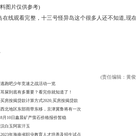
资料图片仅供参考)
岛在线观看完整，十三号怪异岛这个很多人还不知道,现
。
(责任编辑：黄俊
逃跑吧少年竞速之战活动一览
耳屎到底有多重要？看完你就知道了！
买房按揭贷款计算方式2020,买房按揭贷款
西北地区东部雨带东移，京津冀鲁将有一次
8月10日鑫晨矿产萤石价格报价暂稳
汉白玉阿富汗玉
2023年海南省职业教育人才培养及招生试点