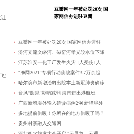
豆瓣网一年被处罚20次 国
家网信办进驻豆瓣
在让
豆瓣网一年被处罚20次 国家网信办进驻
汾河支流文峪河、磁窑河孝义段水位下降
江苏淮安一化工厂发生火灾 1人受伤1人
“净网2021”专项行动侦破案件3.7万余起
飞)
哈尔滨市新增治愈出院本土新冠肺炎确诊
台风“圆规”影响减弱 海南进出港航班
广西新增境外输入确诊病例2例 新增境外
多地提前供暖！你所在的地方供暖了吗？
贵州村寨融入交通网
河北衡水旅发大会开启 “云展览、云观