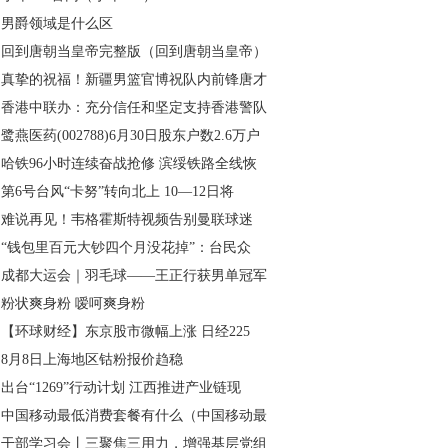
男爵领域是什么区
回到唐朝当皇帝完整版（回到唐朝当皇帝）
真挚的祝福！新疆男篮官博祝队内前锋唐才
香港中联办：充分信任和坚定支持香港警队
鹭燕医药(002788)6月30日股东户数2.6万户
哈铁96小时连续奋战抢修 滨绥铁路全线恢
第6号台风“卡努”转向北上 10—12日将
难说再见！韦格霍斯特视频告别曼联球迷
“钱包里百元大钞四个月没花掉”：台民众
成都大运会｜羽毛球——王正行获男单冠军
粉状爽身粉 嗳呵爽身粉
【环球财经】东京股市微幅上涨 日经225
8月8日上海地区钴粉报价趋稳
出台“1269”行动计划 江西推进产业链现
中国移动最低消费套餐有什么（中国移动最
干部学习会丨三聚焦三用力，增强基层党组