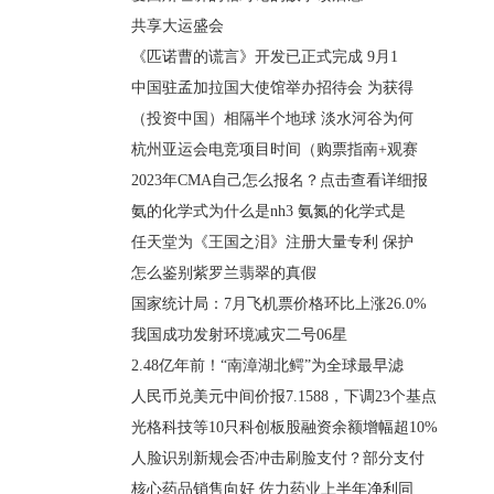
共享大运盛会
《匹诺曹的谎言》开发已正式完成 9月1
中国驻孟加拉国大使馆举办招待会 为获得
（投资中国）相隔半个地球 淡水河谷为何
杭州亚运会电竞项目时间（购票指南+观赛
2023年CMA自己怎么报名？点击查看详细报
氨的化学式为什么是nh3 氨氮的化学式是
任天堂为《王国之泪》注册大量专利 保护
怎么鉴别紫罗兰翡翠的真假
国家统计局：7月飞机票价格环比上涨26.0%
我国成功发射环境减灾二号06星
2.48亿年前！“南漳湖北鳄”为全球最早滤
人民币兑美元中间价报7.1588，下调23个基点
光格科技等10只科创板股融资余额增幅超10%
人脸识别新规会否冲击刷脸支付？部分支付
核心药品销售向好 佐力药业上半年净利同