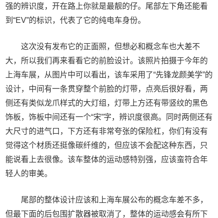
强的辨识度，开在路上你就是最靓的仔。尾部左下角还能看
到“EV”的标识，代表了它的纯电车身份。
这次没有发布它的正面照，但想必和概念车也大差不
大，所以我们再来看看它的前脸设计。该照片拍摄于今年的
上海车展，从图片中可以看出，该车采用了“先锋龙颜美学”的
设计，中间有一条贯穿整个前脸的灯带，点亮后很好看，两
侧还有类似龙爪样式的大灯组，灯带上方还有带竖纹的黑色
饰板，饰板中间还有一个“宋”字，辨识度很高。同时两侧还有
大尺寸的进气口，下方还有非常夸张的保险杠，你们有没有
觉得这个材质还挺像碳纤维的，但应该不会配这种东西，只
能说看上去很像。该车整体的运动感特别强，应该蛮符合年
轻人的审美。
尾部的整体设计应该和上海车展公布的概念车差不多，
但最下面的后包围扩散器被取消了，整体的运动感会有所下