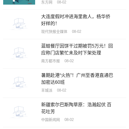
东方网 08-02
大连度假时冲进海里救人，杨华侨
好样的！
现代快报全媒体 08-02
蓝蛙餐厅因饼干过期被罚5万元！回
应称门店繁忙未及时下架处理
南方都市报 08-02
暑期赴港“火热”！广州至香港直通巴
加密达60班
羊城派 08-02
新疆索尔巴斯陶草原：浩瀚起伏 百
花吐芳
中国新闻网 08-02