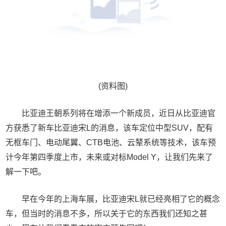
(资料图)
比亚迪王朝系列将在增添一个新成员，近日从比亚迪官
方获悉了新车比亚迪宋L的消息，该车定位中型SUV，配有
无框车门、电动尾翼、CTB电池、云辇系统等技术，该车预
计今年第四季度上市，未来或对标Model Y，让我们先来了
解一下吧。
早在今年的上海车展，比亚迪宋L就已经亮相了它的概念
车，但当时的消息不多，所以关于它的东西我们还知之甚