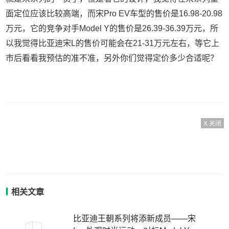
面定位应该比较高端，而宋Pro EV车型的售价是16.98-20.98
万元，它的竞争对手Model Y的售价是26.39-36.39万元，所
以我觉得比亚迪宋L的售价可能会在21-31万元左右，等它上
市后看看我预估的准不准，另外你们觉得定价多少合适呢？
X 关闭
相关文章
比亚迪王朝系列将添新成员——宋