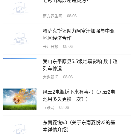
七彩山鸡炒还是煲汤?
南方养生网 08-06
哈萨克斯坦助力阿富汗加强与中亚
地区经济合作
长江日报 08-06
受山东平原县5.5级地震影响 数十趟
列车停运
大象新闻 08-06
风云2电瓶拆下来有事吗（风云2电
池用多久更换一次？）
互联网 08-06
东南菱悦v3（关于东南菱悦v3的基
本详情介绍）