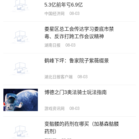
5.3亿前年亏6.9亿
中国经济网 08-03
娄星区总工会传达学习娄底市禁
毒、反诈打跨工作会议精神
湖南日报 08-03
鹤峰下坪：鲁家院子紫薇缀景
湖北日报客户端 08-03
博德之门3奥法骑士玩法指南
游戏资讯网 08-03
变骷髅的药剂在哪买（加基森骷髅
药剂）