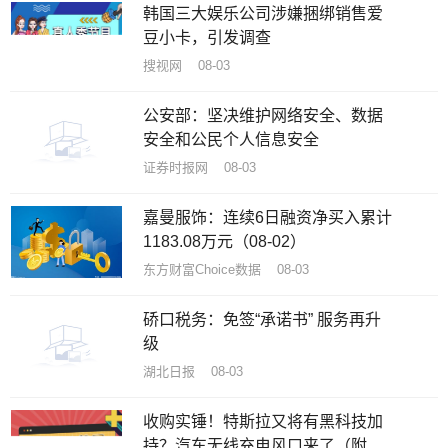
韩国三大娱乐公司涉嫌捆绑销售爱
豆小卡，引发调查
搜视网 08-03
公安部：坚决维护网络安全、数据
安全和公民个人信息安全
证券时报网 08-03
嘉曼服饰：连续6日融资净买入累计
1183.08万元（08-02）
东方财富Choice数据 08-03
硚口税务：免签“承诺书” 服务再升
级
湖北日报 08-03
收购实锤！特斯拉又将有黑科技加
持？汽车无线充电风口来了（附