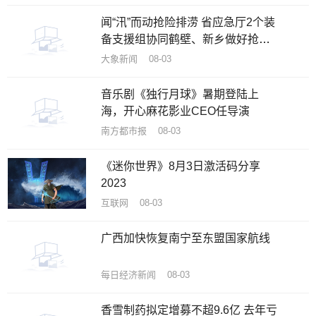
闻“汛”而动抢险排涝 省应急厅2个装
备支援组协同鹤壁、新乡做好抢排
工作
大象新闻 08-03
音乐剧《独行月球》暑期登陆上
海，开心麻花影业CEO任导演
南方都市报 08-03
《迷你世界》8月3日激活码分享
2023
互联网 08-03
广西加快恢复南宁至东盟国家航线
每日经济新闻 08-03
香雪制药拟定增募不超9.6亿 去年亏