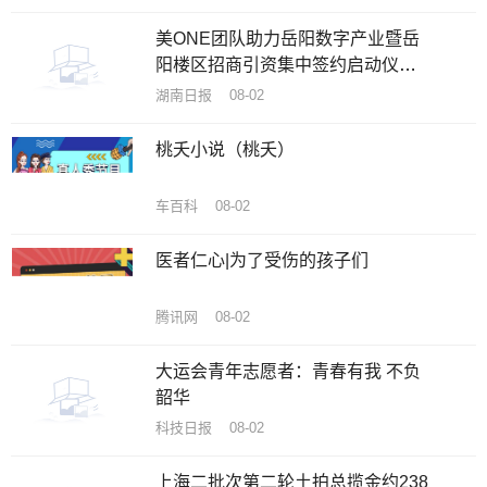
美ONE团队助力岳阳数字产业暨岳
阳楼区招商引资集中签约启动仪式
在洞庭在线数字产业园圆满举行
湖南日报 08-02
桃夭小说（桃夭）
车百科 08-02
医者仁心|为了受伤的孩子们
腾讯网 08-02
大运会青年志愿者：青春有我 不负
韶华
科技日报 08-02
上海二批次第二轮土拍总揽金约238