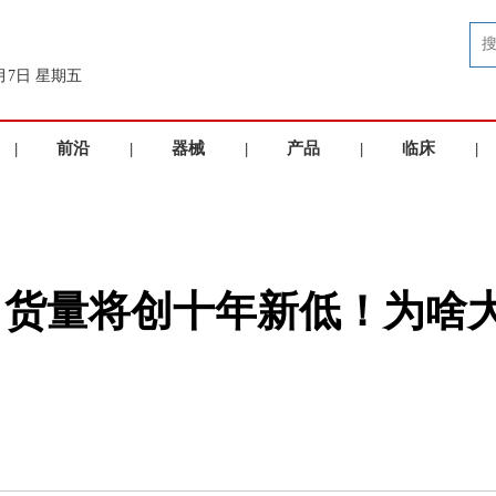
8月7日 星期五
|
前沿
|
器械
|
产品
|
临床
|
洞察
品牌
展示
应用
机出货量将创十年新低！为啥