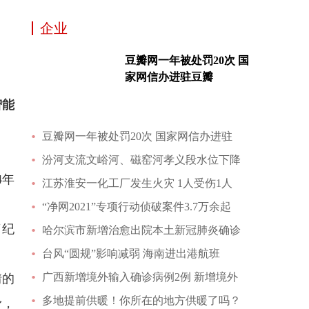
企业
豆瓣网一年被处罚20次 国
家网信办进驻豆瓣
智能
豆瓣网一年被处罚20次 国家网信办进驻
汾河支流文峪河、磁窑河孝义段水位下降
4年
江苏淮安一化工厂发生火灾 1人受伤1人
“净网2021”专项行动侦破案件3.7万余起
了纪
哈尔滨市新增治愈出院本土新冠肺炎确诊
台风“圆规”影响减弱 海南进出港航班
广西新增境外输入确诊病例2例 新增境外
情的
多地提前供暖！你所在的地方供暖了吗？
滑，