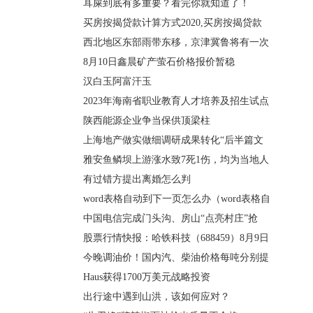
耳屎到底有多重要？看完你就知道了！
买房按揭贷款计算方式2020,买房按揭贷款
西北地区东部雨带东移，京津冀鲁将有一次
8月10日鑫晨矿产萤石价格报价暂稳
汉白玉阿富汗玉
2023年海南省职业教育人才培养及招生试点
陕西能源企业争当保供顶梁柱
上海地产做实做细调研成果转化“后半篇文
雅安鱼鳞坝上游涨水致7死1伤，均为当地人
有过错方提出离婚怎么判
word表格自动到下一页怎么办（word表格自
中国电信完成门头沟、房山“点亮村庄”抢
股票行情快报：哈铁科技（688459）8月9日
今晚调油价！国内汽、柴油价格每吨分别提
Haus获得1700万美元战略投资
出行途中遇到山洪，该如何应对？