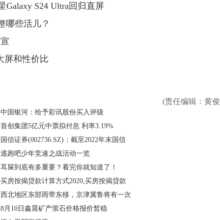
Galaxy S24 Ultra回归直屏
要整哪些活儿？
官宣
主打大屏和性价比
(责任编辑：黄俊
中国银河：给予彩讯股份买入评级
首创集团5亿元中票拟付息 利率3.19%
国信证券(002736.SZ)：截至2022年末国信
逃跑吧少年竞速之战活动一览
耳屎到底有多重要？看完你就知道了！
买房按揭贷款计算方式2020,买房按揭贷款
西北地区东部雨带东移，京津冀鲁将有一次
8月10日鑫晨矿产萤石价格报价暂稳