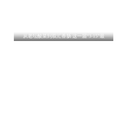
从老坛酸菜到双汇香肠 这一届“3·15”最