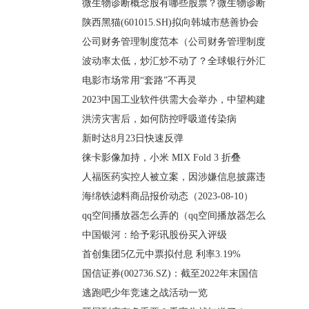
微生物诊断概念股有哪些股票？微生物诊断
陕西黑猫(601015.SH)拟向韩城市慈善协会
公司财务管理制度范本（公司财务管理制度
波动率太低，炒汇炒不动了？全球银行外汇
电影市场常用“套路”不再灵
2023中国工业软件供需大会举办，中望构建
洪涝灾害后，如何防控呼吸道传染病
新时达8月23日快速反弹
徕卡影像加持，小米 MIX Fold 3 折叠
人福医药实控人被立案，因涉嫌信息披露违
海绵铁滤料商品报价动态（2023-08-10）
qq空间播放器怎么弄的（qq空间播放器怎么
中国银河：给予彩讯股份买入评级
首创集团5亿元中票拟付息 利率3.19%
国信证券(002736.SZ)：截至2022年末国信
逃跑吧少年竞速之战活动一览