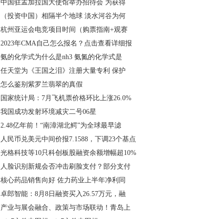
中国驻孟加拉国大使馆举办招待会 为获得
（投资中国）相隔半个地球 淡水河谷为何
杭州亚运会电竞项目时间（购票指南+观赛
2023年CMA自己怎么报名？点击查看详细报
氨的化学式为什么是nh3 氨氮的化学式是
任天堂为《王国之泪》注册大量专利 保护
怎么鉴别紫罗兰翡翠的真假
国家统计局：7月飞机票价格环比上涨26.0%
我国成功发射环境减灾二号06星
2.48亿年前！“南漳湖北鳄”为全球最早滤
人民币兑美元中间价报7.1588，下调23个基点
光格科技等10只科创板股融资余额增幅超10%
人脸识别新规会否冲击刷脸支付？部分支付
核心药品销售向好 佐力药业上半年净利同
卓郎智能：8月8日融资买入26.57万元，融
产业与展会融合、政策与市场联动！青岛上