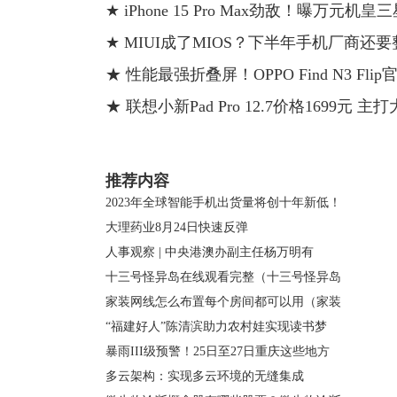
★ iPhone 15 Pro Max劲敌！曝万元机皇三星
★ MIUI成了MIOS？下半年手机厂商还
★ 性能最强折叠屏！OPPO Find N3 Flip
★ 联想小新Pad Pro 12.7价格1699元 
关键词：
推荐内容
2023年全球智能手机出货量将创十年新低！
大理药业8月24日快速反弹
人事观察 | 中央港澳办副主任杨万明有
十三号怪异岛在线观看完整（十三号怪异岛
家装网线怎么布置每个房间都可以用（家装
“福建好人”陈清滨助力农村娃实现读书梦
暴雨III级预警！25日至27日重庆这些地方
多云架构：实现多云环境的无缝集成