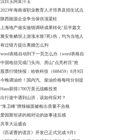
汉白玉阿富汗玉
2023年海南省职业教育人才培养及招生试点
陕西能源企业争当保供顶梁柱
上海地产做实做细调研成果转化“后半篇文
雅安鱼鳞坝上游涨水致7死1伤，均为当地人
有过错方提出离婚怎么判
word表格自动到下一页怎么办（word表格自
中国电信完成门头沟、房山“点亮村庄”抢
股票行情快报：哈铁科技（688459）8月9日
今晚调油价！国内汽、柴油价格每吨分别提
Haus获得1700万美元战略投资
出行途中遇到山洪，该如何应对？
“朱卫峰”牌辣椒面被检出质量不合格
爱因斯坦讲的相对论的故事读后感
共享大运盛会
《匹诺曹的谎言》开发已正式完成 9月1