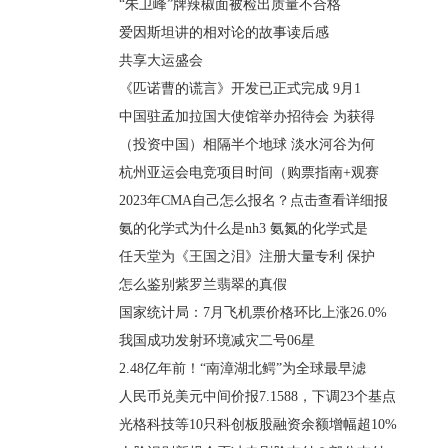
“朱卫峰”牌辣椒面被检出质量不合格
爱因斯坦讲的相对论的故事读后感
共享大运盛会
《匹诺曹的谎言》开发已正式完成 9月1
中国驻孟加拉国大使馆举办招待会 为获得
（投资中国）相隔半个地球 淡水河谷为何
杭州亚运会电竞项目时间（购票指南+观赛
2023年CMA自己怎么报名？点击查看详细报
氨的化学式为什么是nh3 氨氮的化学式是
任天堂为《王国之泪》注册大量专利 保护
怎么鉴别紫罗兰翡翠的真假
国家统计局：7月飞机票价格环比上涨26.0%
我国成功发射环境减灾二号06星
2.48亿年前！“南漳湖北鳄”为全球最早滤
人民币兑美元中间价报7.1588，下调23个基点
光格科技等10只科创板股融资余额增幅超10%