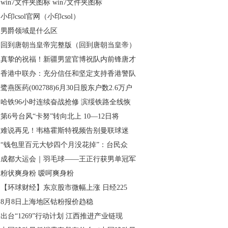
win7文件夹图标 win7文件夹图标
小印csol官网（小印csol）
男爵领域是什么区
回到唐朝当皇帝完整版（回到唐朝当皇帝）
真挚的祝福！新疆男篮官博祝队内前锋唐才
香港中联办：充分信任和坚定支持香港警队
鹭燕医药(002788)6月30日股东户数2.6万户
哈铁96小时连续奋战抢修 滨绥铁路全线恢
第6号台风“卡努”转向北上 10—12日将
难说再见！韦格霍斯特视频告别曼联球迷
“钱包里百元大钞四个月没花掉”：台民众
成都大运会｜羽毛球——王正行获男单冠军
粉状爽身粉 嗳呵爽身粉
【环球财经】东京股市微幅上涨 日经225
8月8日上海地区钴粉报价趋稳
出台“1269”行动计划 江西推进产业链现