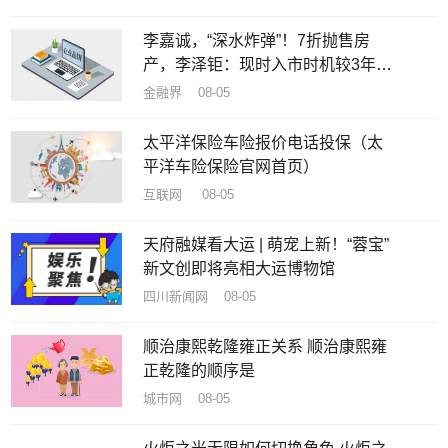
李嘉诚，“深水炸弹”！7折抛售房
产，李泽钜：现时入市时机较3年前
佳
金融界 08-05
太平洋保险车险报价电话投保（太
平洋车险保险官网首页）
互联网 08-05
天府融媒看大运 | 萌宠上新！“蓉宝”
新文创即将亮相大运博物馆
四川新闻网 08-05
顺治康熙乾隆雍正关系 顺治康熙雍
正乾隆的顺序是
城市网 08-05