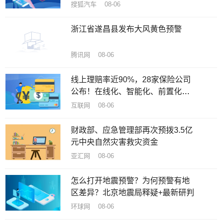
搜狐汽车 08-06
浙江省遂昌县发布大风黄色预警
腾讯网 08-06
线上理赔率近90%，28家保险公司
公布！在线化、智能化、前置化成
趋势
互联网 08-06
财政部、应急管理部再次预拨3.5亿
元中央自然灾害救灾资金
亚汇网 08-06
怎么打开地震预警？为何预警有地
区差异？北京地震局释疑+最新研判
环球网 08-06