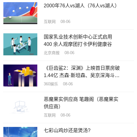
2000年76人vs湖人（76人vs湖人）
互联网 08-06
国家乳业技术创新中心正式启用
400 余人观摩团打卡伊利健康谷
北京商报 08-06
《巨齿鲨2：深渊》上映首日票房破
1.44亿 杰森·斯坦森、吴京深海斗鲨
刺激消暑
360娱乐 08-06
恶魔果实供应商 笔趣阁（恶魔果实
供应商）
互联网 08-06
七彩山鸡炒还是煲汤?