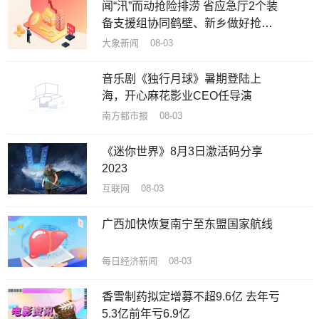
闻“汛”而动抢险排涝 省应急厅2个装
备支援组协同鹤壁、新乡做好抢排
工作
大象新闻 08-03
音乐剧《独行月球》暑期登陆上
海，开心麻花影业CEO任导演
南方都市报 08-03
《迷你世界》8月3日激活码分享
2023
互联网 08-03
广西加快恢复南宁至东盟国家航线
每日经济新闻 08-03
香雪制药拟定增募不超9.6亿 去年亏
5.3亿前年亏6.9亿