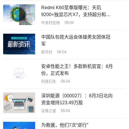
Redmi K60至尊版曝光：天玑
9200+独显芯片X7，支持超分和超
帧满血并发
中关村在线 08-04
中国队包揽大运会体操男女团体冠
军
新华社 08-04
安卓性能之王！多款新机官宣：8月
份，正式发布
科技衍生 08-04
深圳能源（000027）：8月3日北向
资金增持123.49万股
证券之星 08-04
为救援，他们7次“逆行”