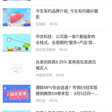
今生有约品牌介绍_今生有约婚纱摄
影
互联网 08-04
中亦科技：公司是一家IT基础架构
全栈式、全周期的“服务+产品”提供
商
每日经济新闻 08-04
兆易创新跌6.35% 某券商在其高位
喊买入
中国经济网 08-04
爆款MPV你会选谁？传祺E9冠军版
硬刚腾势D9尊享型 ：8月5日同一天
上市
快科技 08-04