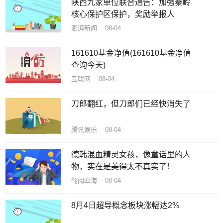
陕西九家单位联合通告：加强秦岭
核心保护区保护，奖励举报人
澎湃新闻 08-04
161610基金净值(161610基金净值
查询今天)
互联网 08-04
刀郎翻红，但刀郎们已经快消失了
腾讯娱乐 08-04
德韩混血精灵女孩，像童话里的人
物，实在是美得太不真实了！
翻阅四海 08-04
8月4日超导概念板块涨幅达2%