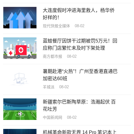
大连度假时冲进海里救人，杨华侨
好样的！
现代快报全媒体 08-02
蓝蛙餐厅因饼干过期被罚5万元！回
应称门店繁忙未及时下架处理
南方都市报 08-02
暑期赴港“火热”！广州至香港直通巴
加密达60班
羊城派 08-02
新疆索尔巴斯陶草原：浩瀚起伏 百
花吐芳
中国新闻网 08-02
机械革命新款无界 14 Pro 笔记本上