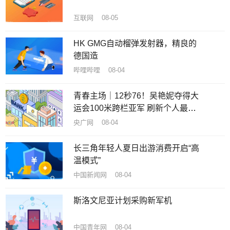
互联网 08-05
HK GMG自动榴弹发射器，精良的
德国造
哔哩哔哩 08-04
青春主场｜12秒76！吴艳妮夺得大
运会100米跨栏亚军 刷新个人最好
成绩
央广网 08-04
长三角年轻人夏日出游消费开启“高
温模式”
中国新闻网 08-04
斯洛文尼亚计划采购新军机
中国青年网 08-04