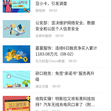
豆小卡，引发调查
搜视网 08-03
公安部：坚决维护网络安全、数据
安全和公民个人信息安全
证券时报网 08-03
嘉曼服饰：连续6日融资净买入累计
1183.08万元（08-02）
东方财富Choice数据 08-03
硚口税务：免签“承诺书” 服务再升
级
湖北日报 08-03
收购实锤！特斯拉又将有黑科技加
持？汽车无线充电风口来了（附
股）