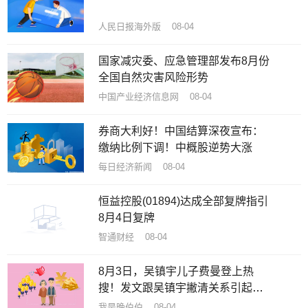
人民日报海外版 08-04
国家减灾委、应急管理部发布8月份
全国自然灾害风险形势
中国产业经济信息网 08-04
券商大利好！中国结算深夜宣布：
缴纳比例下调！中概股逆势大涨
每日经济新闻 08-04
恒益控股(01894)达成全部复牌指引
8月4日复牌
智通财经 08-04
8月3日，吴镇宇儿子费曼登上热
搜！发文跟吴镇宇撇清关系引起热
议
我是晚伯伯 08-04