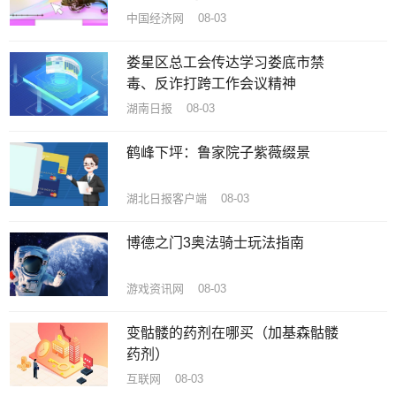
中国经济网 08-03
娄星区总工会传达学习娄底市禁
毒、反诈打跨工作会议精神
湖南日报 08-03
鹤峰下坪：鲁家院子紫薇缀景
湖北日报客户端 08-03
博德之门3奥法骑士玩法指南
游戏资讯网 08-03
变骷髅的药剂在哪买（加基森骷髅
药剂）
互联网 08-03