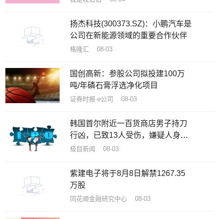
扬杰科技(300373.SZ)：小鹏汽车是
公司在新能源领域的重要合作伙伴
格隆汇 08-03
国创高新：参股公司拟投建100万
吨/年磷石膏浮选净化项目
证券时报·e公司 08-03
韩国首尔附近一百货商店男子持刀
行凶，已致13人受伤，嫌疑人身份
已确认
极目新闻 08-03
紫建电子将于8月8日解禁1267.35
万股
同花顺金融研究中心 08-03