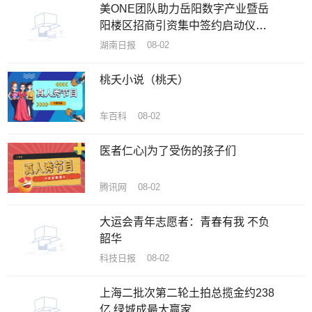
美ONE团队助力岳阳数字产业暨岳
阳楼区招商引资集中签约启动仪式
在洞庭在线数字产业园圆满举行
湖南日报 08-02
桃夭小说（桃夭）
车百科 08-02
医者仁心|为了受伤的孩子们
腾讯网 08-02
大运会青年志愿者：青春有我 不负
韶华
科技日报 08-02
上海二批次第二轮土拍总揽金约238
亿 绿城成最大赢家