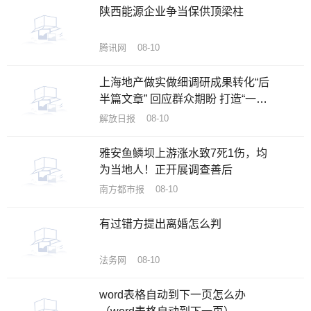
陕西能源企业争当保供顶梁柱
腾讯网 08-10
上海地产做实做细调研成果转化“后
半篇文章” 回应群众期盼 打造“一流
公园”
解放日报 08-10
雅安鱼鳞坝上游涨水致7死1伤，均
为当地人！正开展调查善后
南方都市报 08-10
有过错方提出离婚怎么判
法务网 08-10
word表格自动到下一页怎么办