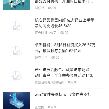
部分支付机构：开通时已征求同
意，自身不存储用户脸部数据
财联社 08-09
核心药品销售向好 佐力药业上半年
净利同比增长46.54%
证券时报·e公司 08-09
卓郎智能：8月8日融资买入26.57万
元，融资融券余额1.62亿元
证券之星 08-09
产业与展会融合、政策与市场联
动！青岛上半年举办会展活动140余
项
青岛日报社/观海新闻 08-09
win7文件夹图标 win7文件夹图标
互联网 08-09