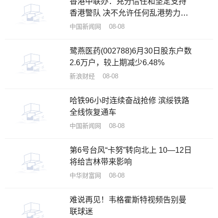
香港中联办：充分信任和坚定支持
香港警队 决不允许任何乱港势力攻
击抹黑
中国新闻网 08-08
鹭燕医药(002788)6月30日股东户数
2.6万户，较上期减少6.48%
新浪财经 08-08
哈铁96小时连续奋战抢修 滨绥铁路
全线恢复通车
中国新闻网 08-08
第6号台风“卡努”转向北上 10—12日
将给吉林带来影响
中华财富网 08-08
难说再见！韦格霍斯特视频告别曼
联球迷