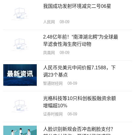
我国成功发射环境减灾二号06星
人民网 08-09
2.48亿年前！“南漳湖北鳄”为全球最
早滤食性海生爬行动物
凤凰网 08-09
人民币兑美元中间价报7.1588，下
调23个基点
智通财经网 08-09
光格科技等10只科创板股融资余额
增幅超10%
证券时报网 08-09
人脸识别新规会否冲击刷脸支付？