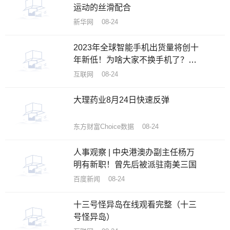
运动的丝滑配合
新华网 08-24
2023年全球智能手机出货量将创十
年新低！为啥大家不换手机了？机
构揭秘原因
互联网 08-24
大理药业8月24日快速反弹
东方财富Choice数据 08-24
人事观察 | 中央港澳办副主任杨万
明有新职！曾先后被派驻南美三国
百度新闻 08-24
十三号怪异岛在线观看完整（十三
号怪异岛）