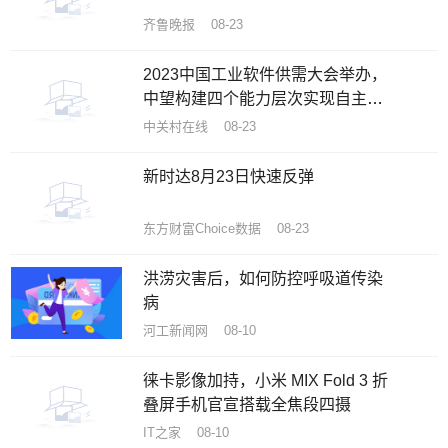
齐鲁晚报 08-23
2023中国工业软件供需大会举办，
中望构建四个能力层次实现自主创
新突围
中关村在线 08-23
新时达8月23日快速反弹
东方财富Choice数据 08-23
洪涝灾害后，如何防控呼吸道传染
病
河工新闻网 08-10
徕卡影像加持，小米 MIX Fold 3 折
叠屏手机官宣搭载全焦段四摄
IT之家 08-10