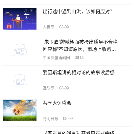
出行途中遇到山洪，该如何应对？
人民网 08-09
“朱卫峰”牌辣椒面被检出质量不合格
回应称“不知道原因，市场上收购的
辣椒”
中国质量新闻网 08-09
爱因斯坦讲的相对论的故事读后感
互联网 08-09
共享大运盛会
光明日报 08-09
《匹诺曹的谎言》开发已正式完成