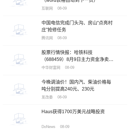
（word表格自动到下一页）
互联网 08-09
中国电信完成门头沟、房山“点亮村
庄”抢修任务
腾讯网 08-09
股票行情快报：哈铁科技
（688459）8月9日主力资金净卖出
58.64万元
中华财富网 08-09
今晚调油价！国内汽、柴油价格每
吨分别提高240元、230元
发改委 08-09
Haus获得1700万美元战略投资
DoNews 08-09