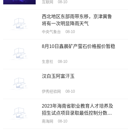
互联网 08-10
西北地区东部雨带东移，京津冀鲁
将有一次明显降雨天气
中央气象台 08-10
8月10日鑫晨矿产萤石价格报价暂稳
生意社 08-10
汉白玉阿富汗玉
伊秀经验网 08-10
2023年海南省职业教育人才培养及
招生试点项目录取最低控制分数线
公布
南海网 08-10