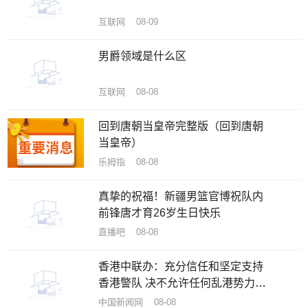
互联网 08-09
男爵领域是什么区
互联网 08-08
回到唐朝当皇帝完整版（回到唐朝
当皇帝）
乐拇指 08-08
真挚的祝福！新疆男篮官博祝队内
前锋唐才育26岁生日快乐
直播吧 08-08
香港中联办：充分信任和坚定支持
香港警队 决不允许任何乱港势力攻
击抹黑
中国新闻网 08-08