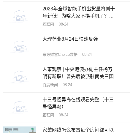
2023年全球智能手机出货量将创十
年新低！为啥大家不换手机了？机
构揭秘原因
互联网 08-24
大理药业8月24日快速反弹
东方财富Choice数据 08-24
人事观察 | 中央港澳办副主任杨万
明有新职！曾先后被派驻南美三国
百度新闻 08-24
十三号怪异岛在线观看完整（十三
号怪异岛）
互联网 08-24
家装网线怎么布置每个房间都可以