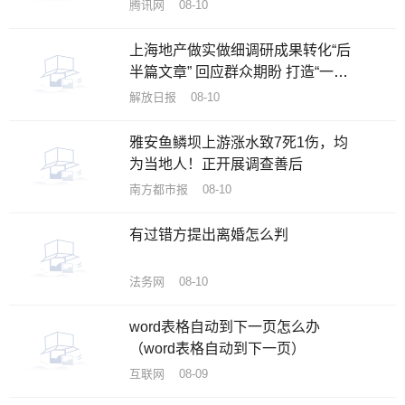
腾讯网 08-10
上海地产做实做细调研成果转化“后
半篇文章” 回应群众期盼 打造“一流
公园”
解放日报 08-10
雅安鱼鳞坝上游涨水致7死1伤，均
为当地人！正开展调查善后
南方都市报 08-10
有过错方提出离婚怎么判
法务网 08-10
word表格自动到下一页怎么办
（word表格自动到下一页）
互联网 08-09