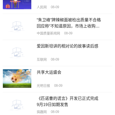
人民网 08-09
“朱卫峰”牌辣椒面被检出质量不合格
回应称“不知道原因，市场上收购的
辣椒”
中国质量新闻网 08-09
爱因斯坦讲的相对论的故事读后感
互联网 08-09
共享大运盛会
光明日报 08-09
《匹诺曹的谎言》开发已正式完成
9月19日如期发售
搞趣网 08-09