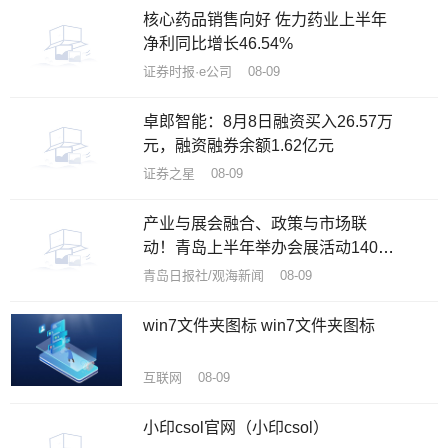
核心药品销售向好 佐力药业上半年
净利同比增长46.54%
证券时报·e公司 08-09
卓郎智能：8月8日融资买入26.57万
元，融资融券余额1.62亿元
证券之星 08-09
产业与展会融合、政策与市场联
动！青岛上半年举办会展活动140余
项
青岛日报社/观海新闻 08-09
win7文件夹图标 win7文件夹图标
互联网 08-09
小印csol官网（小印csol）