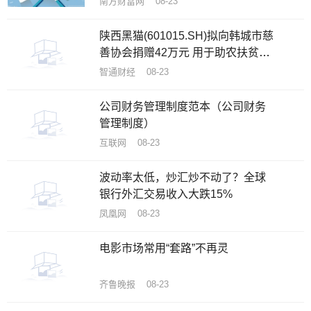
南方财富网 08-23
陕西黑猫(601015.SH)拟向韩城市慈
善协会捐赠42万元 用于助农扶贫和
慈善事业
智通财经 08-23
公司财务管理制度范本（公司财务
管理制度）
互联网 08-23
波动率太低，炒汇炒不动了？全球
银行外汇交易收入大跌15%
凤凰网 08-23
电影市场常用“套路”不再灵
齐鲁晚报 08-23