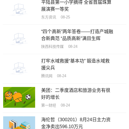
平陆县第一小学摘得 全省首届珠算
展演赛一等奖
东方资讯 08-25
“四个高新”两年答卷——打造产城融
合新典范 “品质高新”满目生辉
陕西科技传媒 08-24
打牢水域救援“基本功” 锻造水域救
援尖兵
腾讯网 08-24
美团：二季度酒店和旅游业务有很
好的增长
第一财经 08-24
海伦哲（300201）8月24日主力资
金净卖出596.10万元