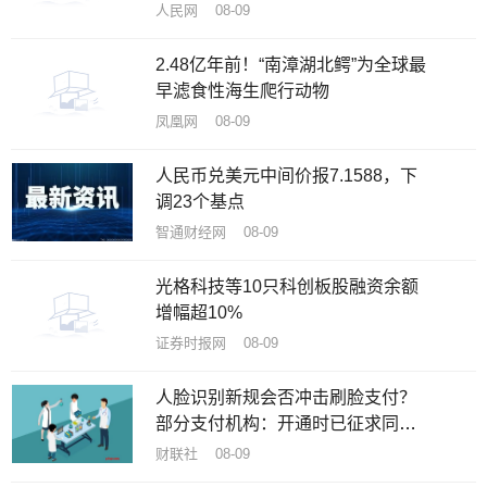
人民网 08-09
2.48亿年前！“南漳湖北鳄”为全球最
早滤食性海生爬行动物
凤凰网 08-09
人民币兑美元中间价报7.1588，下
调23个基点
智通财经网 08-09
光格科技等10只科创板股融资余额
增幅超10%
证券时报网 08-09
人脸识别新规会否冲击刷脸支付？
部分支付机构：开通时已征求同
意，自身不存储用户脸部数据
财联社 08-09