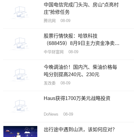
中国电信完成门头沟、房山“点亮村
庄”抢修任务
腾讯网 08-09
股票行情快报：哈铁科技
（688459）8月9日主力资金净卖出
58.64万元
中华财富网 08-09
今晚调油价！国内汽、柴油价格每
吨分别提高240元、230元
发改委 08-09
Haus获得1700万美元战略投资
DoNews 08-09
出行途中遇到山洪，该如何应对？