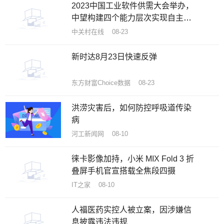
2023中国工业软件供需大会举办，
中望构建四个能力层次实现自主创
新突围
中关村在线 08-23
新时达8月23日快速反弹
东方财富Choice数据 08-23
洪涝灾害后，如何防控呼吸道传染
病
河工新闻网 08-10
徕卡影像加持，小米 MIX Fold 3 折
叠屏手机官宣搭载全焦段四摄
IT之家 08-10
人福医药实控人被立案，因涉嫌信
息披露违法违规