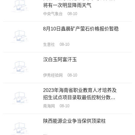
将有一次明显降雨天气
中央气象台 08-10
8月10日鑫晨矿产萤石价格报价暂稳
生意社 08-10
汉白玉阿富汗玉
伊秀经验网 08-10
2023年海南省职业教育人才培养及
招生试点项目录取最低控制分数线
公布
南海网 08-10
陕西能源企业争当保供顶梁柱