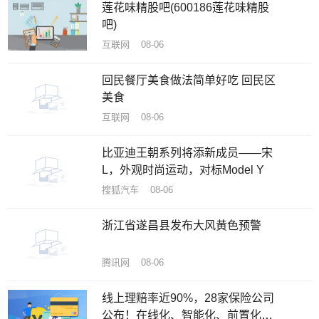
莲花味精股吧(600186莲花味精股
吧)
互联网 08-06
回民餐厅美食做法简单好吃 回民区
美食
互联网 08-06
比亚迪王朝系列将添新成员——宋
L，外观时尚运动，对标Model Y
搜狐汽车 08-06
浙江省遂昌县发布大风黄色预警
腾讯网 08-06
线上理赔率近90%，28家保险公司
公布！在线化、智能化、前置化成