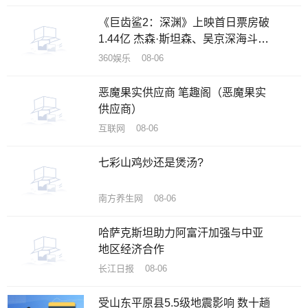
《巨齿鲨2：深渊》上映首日票房破
1.44亿 杰森·斯坦森、吴京深海斗鲨
刺激消暑
360娱乐 08-06
恶魔果实供应商 笔趣阁（恶魔果实
供应商）
互联网 08-06
七彩山鸡炒还是煲汤?
南方养生网 08-06
哈萨克斯坦助力阿富汗加强与中亚
地区经济合作
长江日报 08-06
受山东平原县5.5级地震影响 数十趟