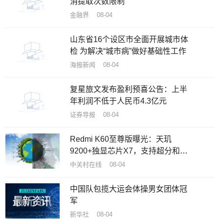
消提取次数限制
金融界 08-04
山东省16个设区市全面开展城市体
检 为解决“城市病”做好基础性工作
海报新闻 08-04
复星旅文发布盈利预喜公告：上半
年利润不低于人民币4.3亿元
证券导报 08-04
Redmi K60至尊版曝光：天玑
9200+独显芯片X7，支持超分和超
帧满血并发
中关村在线 08-04
中国队包揽大运会体操男女团体冠
军
新华社 08-04