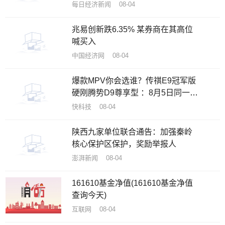
商
每日经济新闻 08-04
兆易创新跌6.35% 某券商在其高位
喊买入
中国经济网 08-04
爆款MPV你会选谁？传祺E9冠军版
硬刚腾势D9尊享型 ：8月5日同一天
上市
快科技 08-04
陕西九家单位联合通告：加强秦岭
核心保护区保护，奖励举报人
澎湃新闻 08-04
161610基金净值(161610基金净值
查询今天)
互联网 08-04