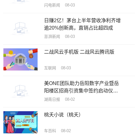
闪电新闻 08-03
日赚2亿！茅台上半年营收净利齐增
逾20%创新高，直销占比超四成
澎湃新闻 08-03
二战风云手机版 二战风云腾讯版
互联网 08-03
美ONE团队助力岳阳数字产业暨岳
阳楼区招商引资集中签约启动仪式
在洞庭在线数字产业园圆满举行
湖南日报 08-02
桃夭小说（桃夭）
车百科 08-02