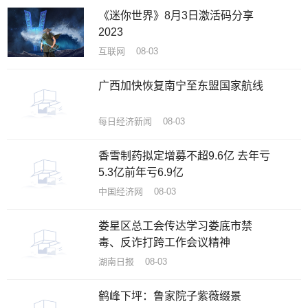
《迷你世界》8月3日激活码分享
2023
互联网 08-03
广西加快恢复南宁至东盟国家航线
每日经济新闻 08-03
香雪制药拟定增募不超9.6亿 去年亏
5.3亿前年亏6.9亿
中国经济网 08-03
娄星区总工会传达学习娄底市禁
毒、反诈打跨工作会议精神
湖南日报 08-03
鹤峰下坪：鲁家院子紫薇缀景