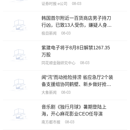
证券时报·e公司 08-03
韩国首尔附近一百货商店男子持刀
行凶，已致13人受伤，嫌疑人身份
已确认
极目新闻 08-03
紫建电子将于8月8日解禁1267.35
万股
同花顺金融研究中心 08-03
闻“汛”而动抢险排涝 省应急厅2个装
备支援组协同鹤壁、新乡做好抢排
工作
大象新闻 08-03
音乐剧《独行月球》暑期登陆上
海，开心麻花影业CEO任导演
南方都市报 08-03