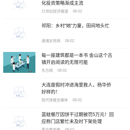
化投资策略渐成主流
21世纪经济报道 08-02
祁阳：乡村“她”力量，田间地头忙
潇湘女性网 08-02
每一座建筑都是一本书 金山这个古
镇开启阅读的无限可能
东方网 08-02
大连度假时冲进海里救人，杨华侨
好样的！
现代快报全媒体 08-02
蓝蛙餐厅因饼干过期被罚5万元！回
应称门店繁忙未及时下架处理
南方都市报 08-02