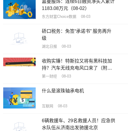
嘉曼服饰：连续6日融资净买入累计
1183.08万元（08-02）
东方财富Choice数据 08-03
硚口税务：免签“承诺书” 服务再升
级
湖北日报 08-03
收购实锤！特斯拉又将有黑科技加
持？汽车无线充电风口来了（附
股）
第一财经 08-03
什么是滚珠轴承电机
互联网 08-03
6辆救援车、29名救援人员！应急供
水队伍从济南出发驰援北京