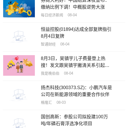
券商大利好！中国结算深夜宣布：
缴纳比例下调！中概股逆势大涨
每日经济新闻 08-04
恒益控股(01894)达成全部复牌指引
8月4日复牌
智通财经 08-04
8月3日，吴镇宇儿子费曼登上热
搜！发文跟吴镇宇撇清关系引起热
议
我是晚伯伯 08-04
扬杰科技(300373.SZ)：小鹏汽车是
公司在新能源领域的重要合作伙伴
格隆汇 08-03
国创高新：参股公司拟投建100万
吨/年磷石膏浮选净化项目