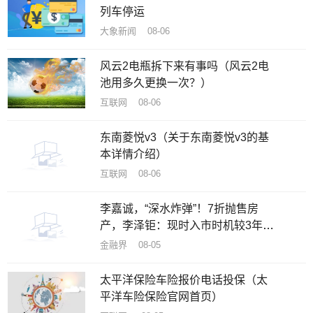
列车停运
大象新闻 08-06
风云2电瓶拆下来有事吗（风云2电
池用多久更换一次？）
互联网 08-06
东南菱悦v3（关于东南菱悦v3的基
本详情介绍）
互联网 08-06
李嘉诚，“深水炸弹”！7折抛售房
产，李泽钜：现时入市时机较3年前
佳
金融界 08-05
太平洋保险车险报价电话投保（太
平洋车险保险官网首页）