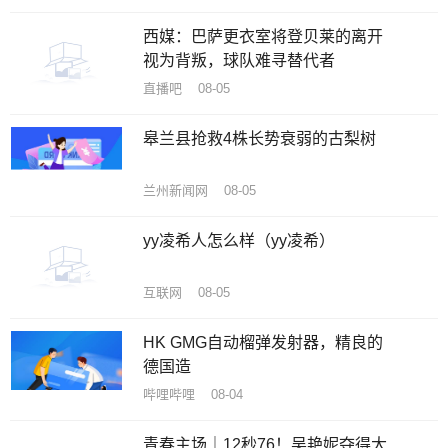
西媒：巴萨更衣室将登贝莱的离开
视为背叛，球队难寻替代者
直播吧 08-05
皋兰县抢救4株长势衰弱的古梨树
兰州新闻网 08-05
yy凌希人怎么样（yy凌希）
互联网 08-05
HK GMG自动榴弹发射器，精良的
德国造
哔哩哔哩 08-04
青春主场｜12秒76！吴艳妮夺得大