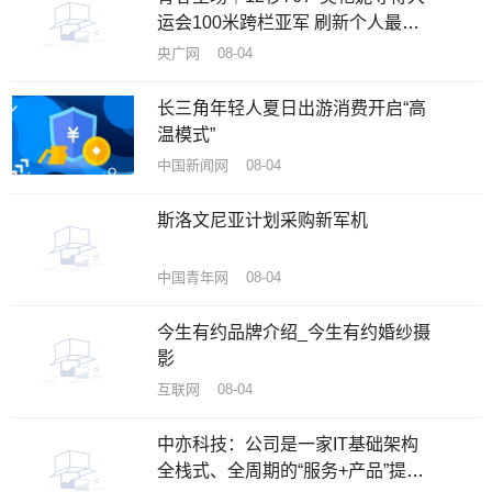
运会100米跨栏亚军 刷新个人最好
成绩
央广网 08-04
长三角年轻人夏日出游消费开启“高
温模式”
中国新闻网 08-04
斯洛文尼亚计划采购新军机
中国青年网 08-04
今生有约品牌介绍_今生有约婚纱摄
影
互联网 08-04
中亦科技：公司是一家IT基础架构
全栈式、全周期的“服务+产品”提供