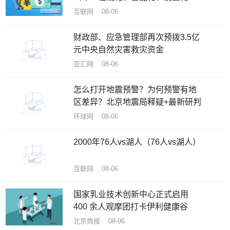
趋势
互联网 08-06
财政部、应急管理部再次预拨3.5亿
元中央自然灾害救灾资金
亚汇网 08-06
怎么打开地震预警？为何预警有地
区差异？北京地震局释疑+最新研判
环球网 08-06
2000年76人vs湖人（76人vs湖人）
互联网 08-06
国家乳业技术创新中心正式启用
400 余人观摩团打卡伊利健康谷
北京商报 08-06