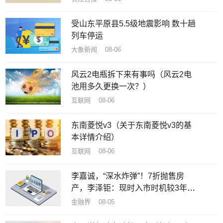
受山东平原县5.5级地震影响 数十趟
列车停运
大象新闻 08-06
风云2电瓶拆下来有事吗（风云2电
池用多久更换一次？）
互联网 08-06
东南菱悦v3（关于东南菱悦v3的基
本详情介绍）
互联网 08-06
李嘉诚，“深水炸弹”！7折抛售房
产，李泽钜：现时入市时机较3年前
佳
金融界 08-05