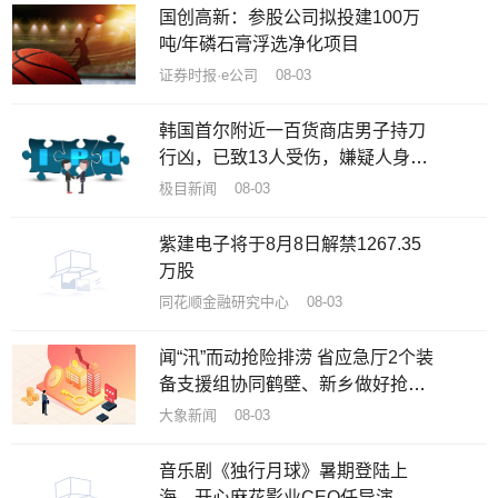
国创高新：参股公司拟投建100万
吨/年磷石膏浮选净化项目
证券时报·e公司 08-03
韩国首尔附近一百货商店男子持刀
行凶，已致13人受伤，嫌疑人身份
已确认
极目新闻 08-03
紫建电子将于8月8日解禁1267.35
万股
同花顺金融研究中心 08-03
闻“汛”而动抢险排涝 省应急厅2个装
备支援组协同鹤壁、新乡做好抢排
工作
大象新闻 08-03
音乐剧《独行月球》暑期登陆上
海，开心麻花影业CEO任导演