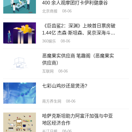
400 余人观摩团打卡伊利健康谷
北京商报 08-06
《巨齿鲨2：深渊》上映首日票房破
1.44亿 杰森·斯坦森、吴京深海斗鲨
刺激消暑
360娱乐 08-06
恶魔果实供应商 笔趣阁（恶魔果实
供应商）
互联网 08-06
七彩山鸡炒还是煲汤?
南方养生网 08-06
哈萨克斯坦助力阿富汗加强与中亚
地区经济合作
长江日报 08-06