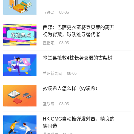
互联网 08-05
西媒：巴萨更衣室将登贝莱的离开
视为背叛，球队难寻替代者
直播吧 08-05
皋兰县抢救4株长势衰弱的古梨树
兰州新闻网 08-05
yy凌希人怎么样（yy凌希）
互联网 08-05
HK GMG自动榴弹发射器，精良的
德国造