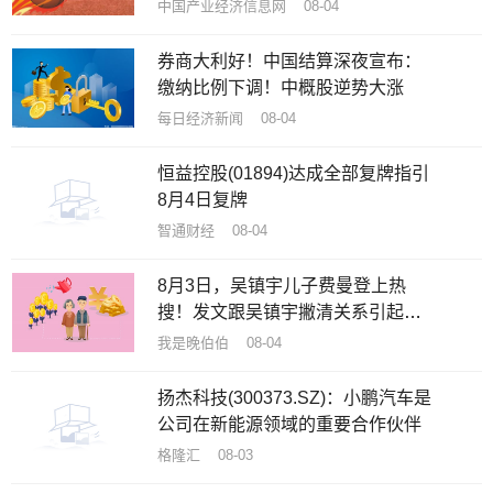
中国产业经济信息网 08-04
券商大利好！中国结算深夜宣布：
缴纳比例下调！中概股逆势大涨
每日经济新闻 08-04
恒益控股(01894)达成全部复牌指引
8月4日复牌
智通财经 08-04
8月3日，吴镇宇儿子费曼登上热
搜！发文跟吴镇宇撇清关系引起热
议
我是晚伯伯 08-04
扬杰科技(300373.SZ)：小鹏汽车是
公司在新能源领域的重要合作伙伴
格隆汇 08-03