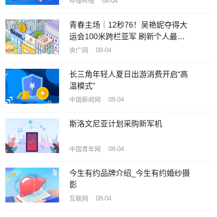
哔哩哔哩 08-04
青春主场｜12秒76！吴艳妮夺得大
运会100米跨栏亚军 刷新个人最好
成绩
央广网 08-04
长三角年轻人夏日出游消费开启“高
温模式”
中国新闻网 08-04
斯洛文尼亚计划采购新军机
中国青年网 08-04
今生有约品牌介绍_今生有约婚纱摄
影
互联网 08-04