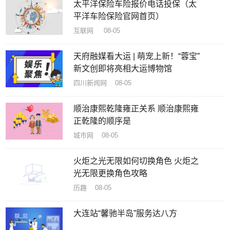
太平洋保险车险报价电话投保（太
平洋车险保险官网首页）
互联网 08-05
天府融媒看大运 | 萌宠上新！“蓉宝”
新文创即将亮相大运博物馆
四川新闻网 08-05
顺治康熙乾隆雍正关系 顺治康熙雍
正乾隆的顺序是
城市网 08-05
火炬之光无限如何切换角色 火炬之
光无限更换角色攻略
历趣 08-05
大连站“馨驰半岛”服务达八方