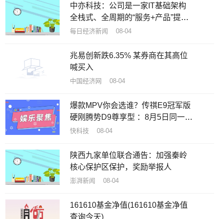
中亦科技：公司是一家IT基础架构
全栈式、全周期的“服务+产品”提供
商
每日经济新闻 08-04
兆易创新跌6.35% 某券商在其高位
喊买入
中国经济网 08-04
爆款MPV你会选谁？传祺E9冠军版
硬刚腾势D9尊享型 ：8月5日同一天
上市
快科技 08-04
陕西九家单位联合通告：加强秦岭
核心保护区保护，奖励举报人
澎湃新闻 08-04
161610基金净值(161610基金净值
查询今天)