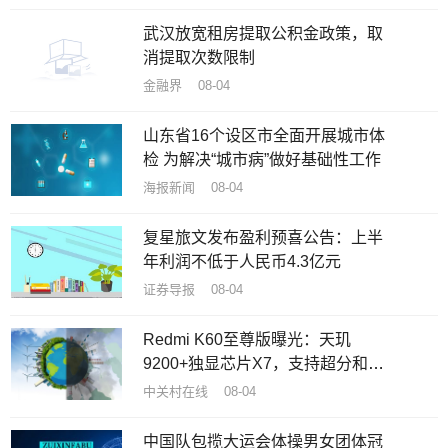
武汉放宽租房提取公积金政策，取
消提取次数限制
金融界 08-04
山东省16个设区市全面开展城市体
检 为解决“城市病”做好基础性工作
海报新闻 08-04
复星旅文发布盈利预喜公告：上半
年利润不低于人民币4.3亿元
证券导报 08-04
Redmi K60至尊版曝光：天玑
9200+独显芯片X7，支持超分和超
帧满血并发
中关村在线 08-04
中国队包揽大运会体操男女团体冠