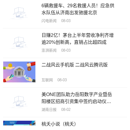
6辆救援车、29名救援人员！应急供
水队伍从济南出发驰援北京
闪电新闻 08-03
日赚2亿！茅台上半年营收净利齐增
逾20%创新高，直销占比超四成
澎湃新闻 08-03
二战风云手机版 二战风云腾讯版
互联网 08-03
美ONE团队助力岳阳数字产业暨岳
阳楼区招商引资集中签约启动仪式
在洞庭在线数字产业园圆满举行
湖南日报 08-02
桃夭小说（桃夭）