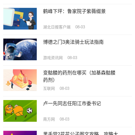
鹤峰下坪：鲁家院子紫薇缀景
湖北日报客户端 08-03
博德之门3奥法骑士玩法指南
游戏资讯网 08-03
变骷髅的药剂在哪买（加基森骷髅
药剂）
互联网 08-03
卢一先同志任阳江市委书记
南方网 08-03
黑手党2花花公子图文攻略，攻略大