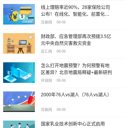
线上理赔率近90%，28家保险公司
公布！在线化、智能化、前置化成
趋势
互联网 08-06
财政部、应急管理部再次预拨3.5亿
元中央自然灾害救灾资金
亚汇网 08-06
怎么打开地震预警？为何预警有地
区差异？北京地震局释疑+最新研判
环球网 08-06
2000年76人vs湖人（76人vs湖人）
互联网 08-06
国家乳业技术创新中心正式启用