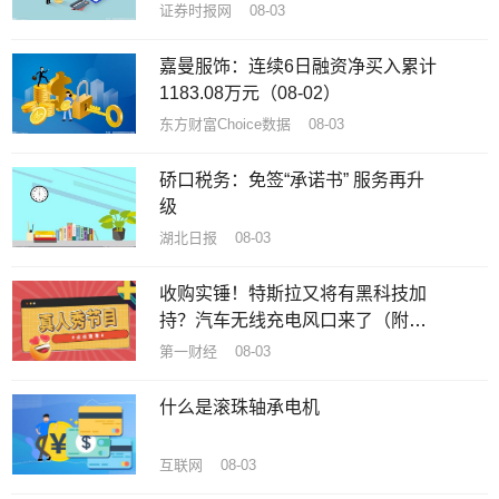
证券时报网 08-03
嘉曼服饰：连续6日融资净买入累计
1183.08万元（08-02）
东方财富Choice数据 08-03
硚口税务：免签“承诺书” 服务再升
级
湖北日报 08-03
收购实锤！特斯拉又将有黑科技加
持？汽车无线充电风口来了（附
股）
第一财经 08-03
什么是滚珠轴承电机
互联网 08-03