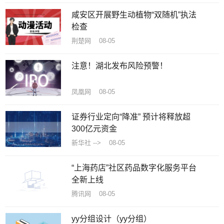
咸安区开展野生动植物“双随机”执法
检查
荆楚网 08-05
注意！湖北发布风险预警！
凤凰网 08-05
证券行业定向“降准” 预计将释放超
300亿元资金
新华社 --> 08-05
“上海药店”社区药品数字化服务平台
全新上线
腾讯网 08-05
yy分组设计（yy分组）