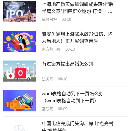
上海地产做实做细调研成果转化“后
半篇文章” 回应群众期盼 打造“一流
公园”
解放日报 08-10
雅安鱼鳞坝上游涨水致7死1伤，均
为当地人！正开展调查善后
南方都市报 08-10
有过错方提出离婚怎么判
法务网 08-10
word表格自动到下一页怎么办
（word表格自动到下一页）
互联网 08-09
中国电信完成门头沟、房山“点亮村
庄”抢修任务