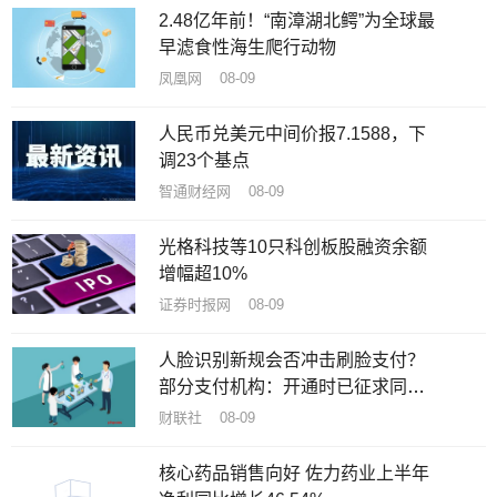
2.48亿年前！“南漳湖北鳄”为全球最
早滤食性海生爬行动物
凤凰网 08-09
人民币兑美元中间价报7.1588，下
调23个基点
智通财经网 08-09
光格科技等10只科创板股融资余额
增幅超10%
证券时报网 08-09
人脸识别新规会否冲击刷脸支付？
部分支付机构：开通时已征求同
意，自身不存储用户脸部数据
财联社 08-09
核心药品销售向好 佐力药业上半年