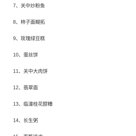
7、关中炒粉鱼
8、柿子面糊拓
9、玫瑰绿豆糕
10、蛋丝饼
11、关中大肉饼
12、翡翠面
13、临潼桂花醪糟
14、长生粥