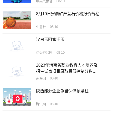
中央气象台 08-10
8月10日鑫晨矿产萤石价格报价暂稳
生意社 08-10
汉白玉阿富汗玉
伊秀经验网 08-10
2023年海南省职业教育人才培养及
招生试点项目录取最低控制分数线
公布
南海网 08-10
陕西能源企业争当保供顶梁柱
腾讯网 08-10