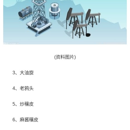
(资料图片)
3、大油旋
4、老鸦头
5、炒穰皮
6、麻酱穰皮