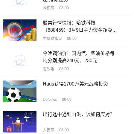
腾讯网 08-09
股票行情快报：哈铁科技
（688459）8月9日主力资金净卖出
58.64万元
中华财富网 08-09
今晚调油价！国内汽、柴油价格每
吨分别提高240元、230元
发改委 08-09
Haus获得1700万美元战略投资
DoNews 08-09
出行途中遇到山洪，该如何应对？
人民网 08-09