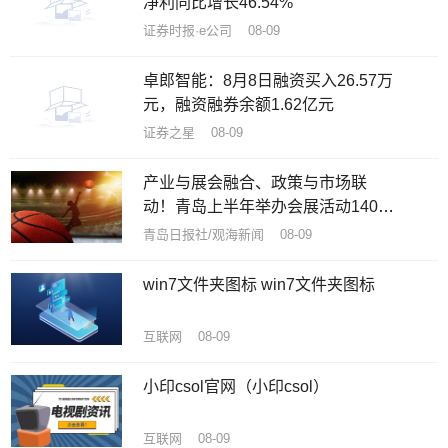
净利同比增长46.54%
证券时报·e公司 08-09
卓郎智能：8月8日融资买入26.57万
元，融资融券余额1.62亿元
证券之星 08-09
产业与展会融合、政策与市场联
动！青岛上半年举办会展活动140余
项
青岛日报社/观海新闻 08-09
win7文件夹图标 win7文件夹图标
互联网 08-09
小印csol官网（小印csol）
互联网 08-09