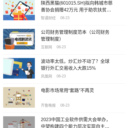
陕西黑猫(601015.SH)拟向韩城市慈
善协会捐赠42万元 用于助农扶贫和
慈善事业
智通财经 08-23
公司财务管理制度范本（公司财务
管理制度）
互联网 08-23
波动率太低，炒汇炒不动了？全球
银行外汇交易收入大跌15%
凤凰网 08-23
电影市场常用“套路”不再灵
齐鲁晚报 08-23
2023中国工业软件供需大会举办，
中望构建四个能力层次实现自主创