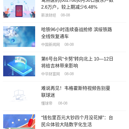
鹭燕医药(002788)6月30日股东户数
2.6万户，较上期减少6.48%
新浪财经 08-08
哈铁96小时连续奋战抢修 滨绥铁路
全线恢复通车
中国新闻网 08-08
第6号台风“卡努”转向北上 10—12日
将给吉林带来影响
中华财富网 08-08
难说再见！韦格霍斯特视频告别曼
联球迷
懂球帝 08-08
“钱包里百元大钞四个月没花掉”：台
民众体验大陆数字化生活