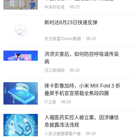
新突围
中关村在线 08-23
新时达8月23日快速反弹
东方财富Choice数据 08-23
洪涝灾害后，如何防控呼吸道传染
病
河工新闻网 08-10
徕卡影像加持，小米 MIX Fold 3 折
叠屏手机官宣搭载全焦段四摄
IT之家 08-10
人福医药实控人被立案，因涉嫌信
息披露违法违规
人民日报健康客户端 08-10