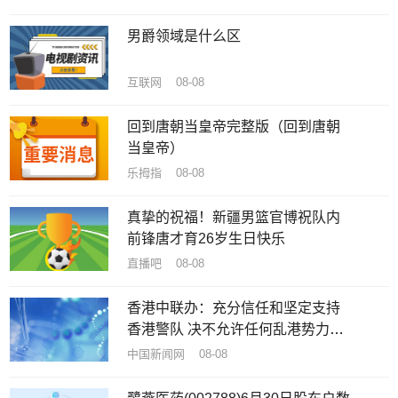
男爵领域是什么区
互联网 08-08
回到唐朝当皇帝完整版（回到唐朝
当皇帝）
乐拇指 08-08
真挚的祝福！新疆男篮官博祝队内
前锋唐才育26岁生日快乐
直播吧 08-08
香港中联办：充分信任和坚定支持
香港警队 决不允许任何乱港势力攻
击抹黑
中国新闻网 08-08