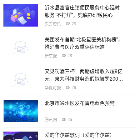
沂水县富官庄镇便民服务中心延时
服务“不打烊”，兜底办理暖民心
东方资讯 08-26
美团发布首期“北极星医美机构榜”，
推消费与医疗双重评估标准
新京报 08-26
又见罚酒三杯！两期虚增收入超9亿
元，泉为科技财务造假拟被罚200万
元
华夏时报 08-26
北京市通州区发布雷电蓝色预警
腾讯网 08-26
爱的华尔兹歌词（爱的华尔兹）