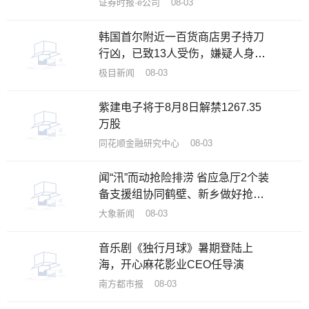
证券时报·e公司 08-03
韩国首尔附近一百货商店男子持刀
行凶，已致13人受伤，嫌疑人身份
已确认
极目新闻 08-03
紫建电子将于8月8日解禁1267.35
万股
同花顺金融研究中心 08-03
闻“汛”而动抢险排涝 省应急厅2个装
备支援组协同鹤壁、新乡做好抢排
工作
大象新闻 08-03
音乐剧《独行月球》暑期登陆上
海，开心麻花影业CEO任导演
南方都市报 08-03