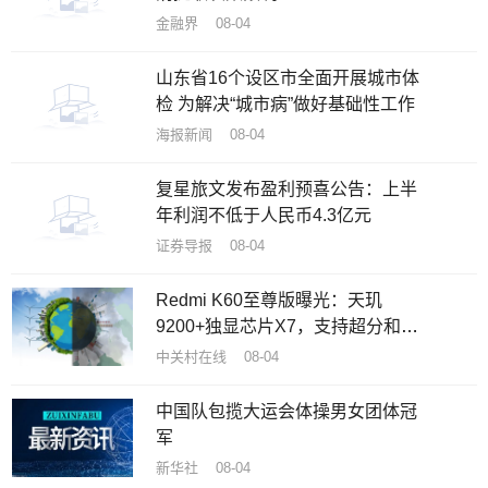
金融界 08-04
山东省16个设区市全面开展城市体
检 为解决“城市病”做好基础性工作
海报新闻 08-04
复星旅文发布盈利预喜公告：上半
年利润不低于人民币4.3亿元
证券导报 08-04
Redmi K60至尊版曝光：天玑
9200+独显芯片X7，支持超分和超
帧满血并发
中关村在线 08-04
中国队包揽大运会体操男女团体冠
军
新华社 08-04