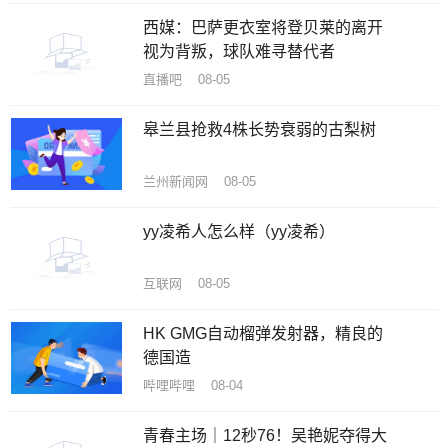
西媒：巴萨更衣室将登贝莱的离开
视为背叛，球队难寻替代者
直播吧 08-05
皋兰县抢救4株长势衰弱的古梨树
兰州新闻网 08-05
yy凌希人怎么样（yy凌希）
互联网 08-05
HK GMG自动榴弹发射器，精良的
德国造
哔哩哔哩 08-04
青春主场｜12秒76！吴艳妮夺得大