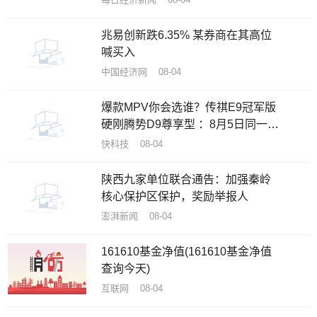
兆易创新跌6.35% 某券商在其高位
喊买入
中国经济网 08-04
爆款MPV你会选谁？传祺E9冠军版
硬刚腾势D9尊享型 ：8月5日同一天
上市
快科技 08-04
陕西九家单位联合通告：加强秦岭
核心保护区保护，奖励举报人
澎湃新闻 08-04
161610基金净值(161610基金净值
查询今天)
互联网 08-04