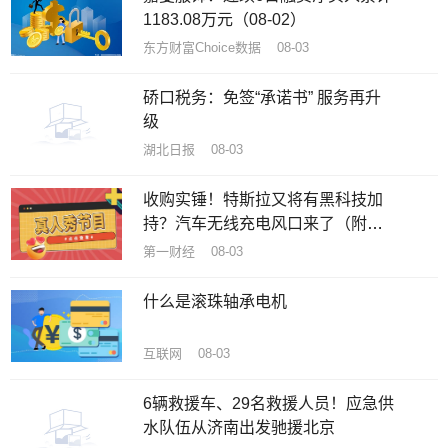
1183.08万元（08-02）
东方财富Choice数据 08-03
硚口税务：免签“承诺书” 服务再升
级
湖北日报 08-03
收购实锤！特斯拉又将有黑科技加
持？汽车无线充电风口来了（附
股）
第一财经 08-03
什么是滚珠轴承电机
互联网 08-03
6辆救援车、29名救援人员！应急供
水队伍从济南出发驰援北京