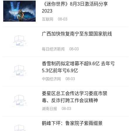
《迷你世界》8月3日激活码分享
2023
互联网 08-03
广西加快恢复南宁至东盟国家航线
每日经济新闻 08-03
香雪制药拟定增募不超9.6亿 去年亏
5.3亿前年亏6.9亿
中国经济网 08-03
娄星区总工会传达学习娄底市禁
毒、反诈打跨工作会议精神
湖南日报 08-03
鹤峰下坪：鲁家院子紫薇缀景