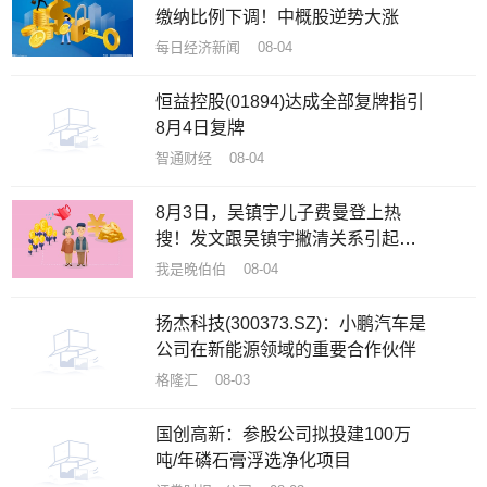
缴纳比例下调！中概股逆势大涨
每日经济新闻 08-04
恒益控股(01894)达成全部复牌指引
8月4日复牌
智通财经 08-04
8月3日，吴镇宇儿子费曼登上热
搜！发文跟吴镇宇撇清关系引起热
议
我是晚伯伯 08-04
扬杰科技(300373.SZ)：小鹏汽车是
公司在新能源领域的重要合作伙伴
格隆汇 08-03
国创高新：参股公司拟投建100万
吨/年磷石膏浮选净化项目