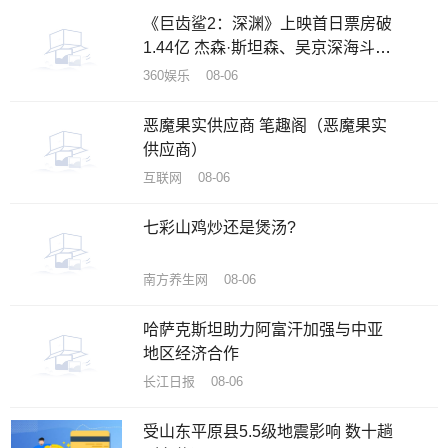
《巨齿鲨2：深渊》上映首日票房破
1.44亿 杰森·斯坦森、吴京深海斗鲨
刺激消暑
360娱乐 08-06
恶魔果实供应商 笔趣阁（恶魔果实
供应商）
互联网 08-06
七彩山鸡炒还是煲汤?
南方养生网 08-06
哈萨克斯坦助力阿富汗加强与中亚
地区经济合作
长江日报 08-06
受山东平原县5.5级地震影响 数十趟