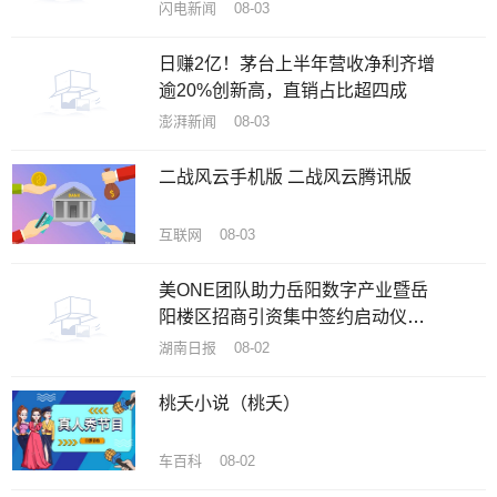
闪电新闻 08-03
日赚2亿！茅台上半年营收净利齐增
逾20%创新高，直销占比超四成
澎湃新闻 08-03
二战风云手机版 二战风云腾讯版
互联网 08-03
美ONE团队助力岳阳数字产业暨岳
阳楼区招商引资集中签约启动仪式
在洞庭在线数字产业园圆满举行
湖南日报 08-02
桃夭小说（桃夭）
车百科 08-02