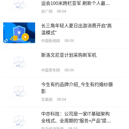
运会100米跨栏亚军 刷新个人最好
成绩
央广网 08-04
长三角年轻人夏日出游消费开启“高
温模式”
中国新闻网 08-04
斯洛文尼亚计划采购新军机
中国青年网 08-04
今生有约品牌介绍_今生有约婚纱摄
影
互联网 08-04
中亦科技：公司是一家IT基础架构
全栈式、全周期的“服务+产品”提供
商
每日经济新闻 08-04