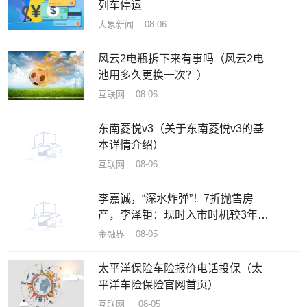
列车停运
大象新闻 08-06
风云2电瓶拆下来有事吗（风云2电
池用多久更换一次？）
互联网 08-06
东南菱悦v3（关于东南菱悦v3的基
本详情介绍）
互联网 08-06
李嘉诚，“深水炸弹”！7折抛售房
产，李泽钜：现时入市时机较3年前
佳
金融界 08-05
太平洋保险车险报价电话投保（太
平洋车险保险官网首页）
互联网 08-05