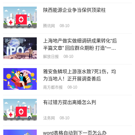
陕西能源企业争当保供顶梁柱
腾讯网 08-10
上海地产做实做细调研成果转化“后
半篇文章” 回应群众期盼 打造“一流
公园”
解放日报 08-10
雅安鱼鳞坝上游涨水致7死1伤，均
为当地人！正开展调查善后
南方都市报 08-10
有过错方提出离婚怎么判
法务网 08-10
word表格自动到下一页怎么办