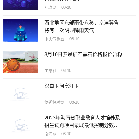
互联网 08-10
西北地区东部雨带东移，京津冀鲁
将有一次明显降雨天气
中央气象台 08-10
8月10日鑫晨矿产萤石价格报价暂稳
生意社 08-10
汉白玉阿富汗玉
伊秀经验网 08-10
2023年海南省职业教育人才培养及
招生试点项目录取最低控制分数线
公布
南海网 08-10