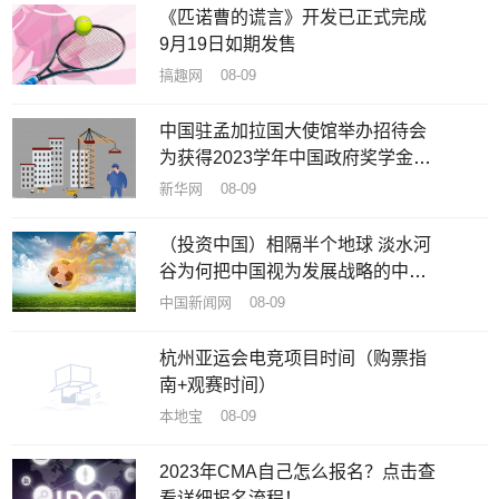
《匹诺曹的谎言》开发已正式完成
9月19日如期发售
搞趣网 08-09
中国驻孟加拉国大使馆举办招待会
为获得2023学年中国政府奖学金新
生送行
新华网 08-09
（投资中国）相隔半个地球 淡水河
谷为何把中国视为发展战略的中
心？
中国新闻网 08-09
杭州亚运会电竞项目时间（购票指
南+观赛时间）
本地宝 08-09
2023年CMA自己怎么报名？点击查
看详细报名流程！