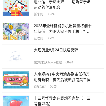
迎亚运丨乐动无双——请听音乐与
运动的丝滑配合
新华网 08-24
2023年全球智能手机出货量将创十
年新低！为啥大家不换手机了？机
构揭秘原因
互联网 08-24
大理药业8月24日快速反弹
东方财富Choice数据 08-24
人事观察 | 中央港澳办副主任杨万
明有新职！曾先后被派驻南美三国
百度新闻 08-24
十三号怪异岛在线观看完整（十三
号怪异岛）