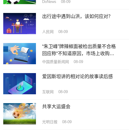
DoNews 08-09
出行途中遇到山洪，该如何应对？
人民网 08-09
“朱卫峰”牌辣椒面被检出质量不合格
回应称“不知道原因，市场上收购的
辣椒”
中国质量新闻网 08-09
爱因斯坦讲的相对论的故事读后感
互联网 08-09
共享大运盛会
光明日报 08-09