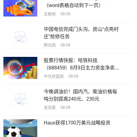
（word表格自动到下一页）
互联网 08-09
中国电信完成门头沟、房山“点亮村
庄”抢修任务
腾讯网 08-09
股票行情快报：哈铁科技
（688459）8月9日主力资金净卖出
58.64万元
中华财富网 08-09
今晚调油价！国内汽、柴油价格每
吨分别提高240元、230元
发改委 08-09
Haus获得1700万美元战略投资