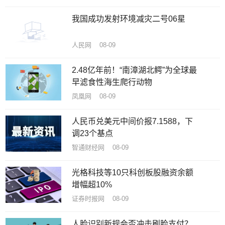
我国成功发射环境减灾二号06星
人民网 08-09
2.48亿年前！“南漳湖北鳄”为全球最
早滤食性海生爬行动物
凤凰网 08-09
人民币兑美元中间价报7.1588，下
调23个基点
智通财经网 08-09
光格科技等10只科创板股融资余额
增幅超10%
证券时报网 08-09
人脸识别新规会否冲击刷脸支付？