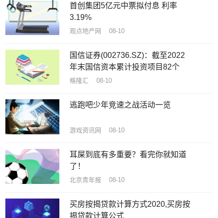
首创集团5亿元中票拟付息 利率
3.19%
观点地产网 08-10
国信证券(002736.SZ)：截至2022
年末国信资本累计投资项目82个
格隆汇 08-10
逃跑吧少年竞速之战活动一览
游戏资讯网 08-10
耳屎到底有多重要？看完你就知道
了！
北京青年报 08-10
买房按揭贷款计算方式2020,买房按
揭贷款计算公式