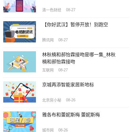
清一色财经 08-27
【你好武汉】暂停开放！别跑空
腾讯网 08-27
林秋楠和郝怡霖接吻是哪一集_林秋
楠和郝怡霖接吻
互联网 08-27
京城再添智能家居新地标
北京房小秘 08-26
雅各布和蕾妮斯梅 蕾妮斯梅
城市网 08-26