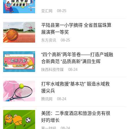
亚汇网 08-25
平陆县第一小学摘得 全省首届珠算
展演赛一等奖
东方资讯 08-25
“四个高新”两年答卷——打造产城融
合新典范 “品质高新”满目生辉
陕西科技传媒 08-24
打牢水域救援“基本功” 锻造水域救
援尖兵
腾讯网 08-24
美团：二季度酒店和旅游业务有很
好的增长
第一财经 08-24