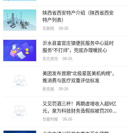
陕西省西安特产介绍（陕西省西安
特产列表）
互联网 08-26
沂水县富官庄镇便民服务中心延时
服务“不打烊”，兜底办理暖民心
东方资讯 08-26
美团发布首期“北极星医美机构榜”，
推消费与医疗双重评估标准
新京报 08-26
又见罚酒三杯！两期虚增收入超9亿
元，泉为科技财务造假拟被罚200万
元
华夏时报 08-26