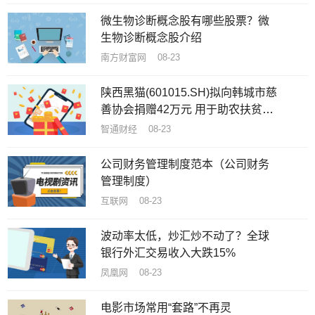
微生物诊断概念股有哪些股票？微
生物诊断概念股介绍
南方财富网 08-23
陕西黑猫(601015.SH)拟向韩城市慈
善协会捐赠42万元 用于助农扶贫和
慈善事业
智通财经 08-23
公司财务管理制度范本（公司财务
管理制度）
互联网 08-23
波动率太低，炒汇炒不动了？全球
银行外汇交易收入大跌15%
凤凰网 08-23
电影市场常用“套路”不再灵