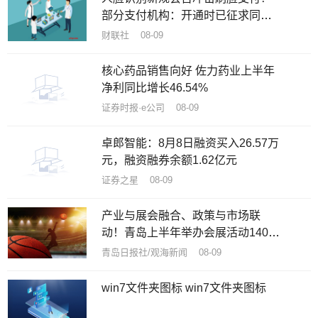
部分支付机构：开通时已征求同
意，自身不存储用户脸部数据
财联社 08-09
核心药品销售向好 佐力药业上半年
净利同比增长46.54%
证券时报·e公司 08-09
卓郎智能：8月8日融资买入26.57万
元，融资融券余额1.62亿元
证券之星 08-09
产业与展会融合、政策与市场联
动！青岛上半年举办会展活动140余
项
青岛日报社/观海新闻 08-09
win7文件夹图标 win7文件夹图标