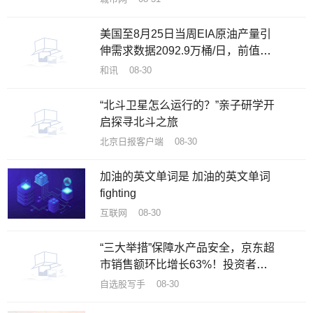
美国至8月25日当周EIA原油产量引
伸需求数据2092.9万桶/日，前值
2060.9万桶/日
和讯 08-30
“北斗卫星怎么运行的？”亲子研学开
启探寻北斗之旅
北京日报客户端 08-30
加油的英文单词是 加油的英文单词
fighting
互联网 08-30
“三大举措”保障水产品安全，京东超
市销售额环比增长63%！投资者关
注原料安全可控|产业链情报站
自选股写手 08-30