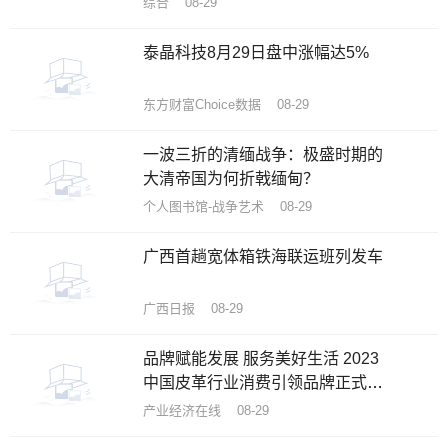
综合 08-29
泰晶科技8月29日盘中涨幅达5%
东方财富Choice数据 08-29
一波三折的清缅战争：极盛时期的
大清帝国为何折戟缅甸？
个人图书馆-战争艺术 08-29
广西首趟宽体箱铁海联运班列发车
广西日报 08-29
品牌赋能发展 服务美好生活 2023
中国皮革行业消费引领品牌正式推
出
产业经济在线 08-29