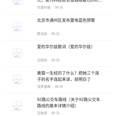
元，泉为科技财务造假拟被罚200万
元
华夏时报 08-26
北京市通州区发布雷电蓝色预警
腾讯网 08-26
爱的华尔兹歌词（爱的华尔兹）
互联网 08-26
黄蓉一生经历了什么？把她三个孩
子的名字连起来读，就明白了
浅梦墨晞 08-26
92路公交车路线（关于92路公交车
路线的基本详情介绍）
互联网 08-25