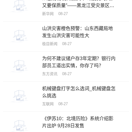
又要保质量”——黑龙江受灾景区加
速恢复重建
新华网 08-27
山洪灾害橙色预警：山东西藏局地
发生山洪灾害可能性大
极目新闻 08-27
为何不建议储户存3年定期？银行内
部员工道出实情，你存了吗？
东方资讯 08-27
机械键盘打字怎么选词_机械键盘怎
么挑选
互联网 08-27
《伊苏10：北境历险》系统介绍影
片出炉 9月28日发售