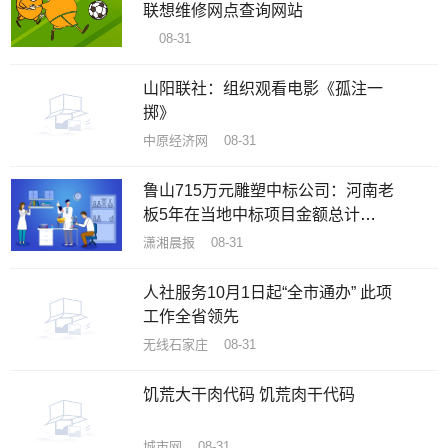
联想维修网点查询网站
08-31
山阳联社：组织观看电影《孤注一
掷》
中原经济网 08-31
鲁山715万元雕塑中标公司：河南老
板5年在当地中标项目金额总计
1482万
潇湘晨报 08-31
人社服务10月1日起“全市通办” 此项
工作全省领先
无线石家庄 08-31
饥荒大干肉代码 饥荒肉干代码
城市网 08-31