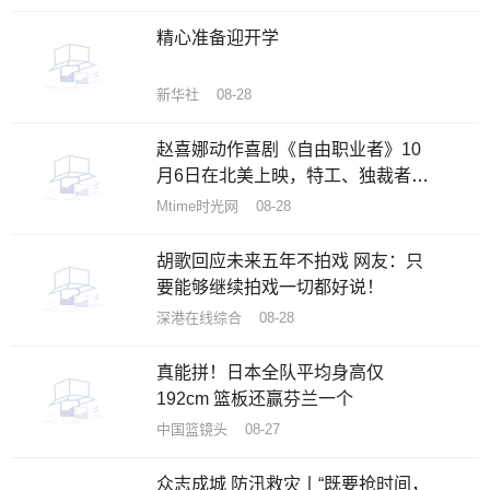
精心准备迎开学
新华社 08-28
赵喜娜动作喜剧《自由职业者》10
月6日在北美上映，特工、独裁者和
美女丛林逃亡
Mtime时光网 08-28
胡歌回应未来五年不拍戏 网友：只
要能够继续拍戏一切都好说！
深港在线综合 08-28
真能拼！日本全队平均身高仅
192cm 篮板还赢芬兰一个
中国篮镜头 08-27
众志成城 防汛救灾丨“既要抢时间，