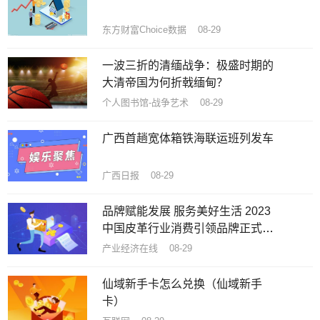
东方财富Choice数据 08-29
一波三折的清缅战争：极盛时期的
大清帝国为何折戟缅甸？
个人图书馆-战争艺术 08-29
广西首趟宽体箱铁海联运班列发车
广西日报 08-29
品牌赋能发展 服务美好生活 2023
中国皮革行业消费引领品牌正式推
出
产业经济在线 08-29
仙域新手卡怎么兑换（仙域新手
卡）