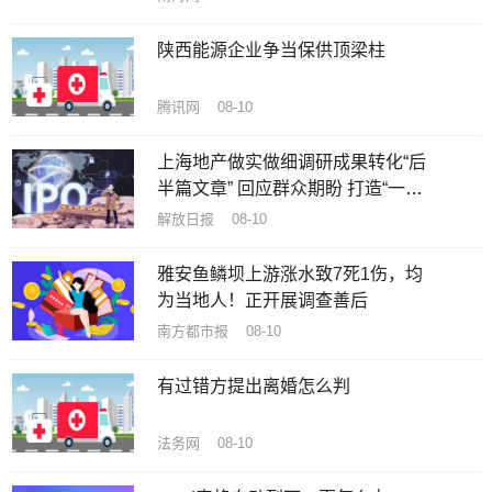
陕西能源企业争当保供顶梁柱
腾讯网 08-10
上海地产做实做细调研成果转化“后
半篇文章” 回应群众期盼 打造“一流
公园”
解放日报 08-10
雅安鱼鳞坝上游涨水致7死1伤，均
为当地人！正开展调查善后
南方都市报 08-10
有过错方提出离婚怎么判
法务网 08-10