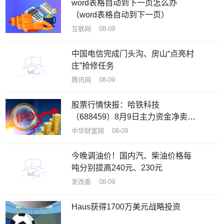
word表格自动到下一页怎么办
（word表格自动到下一页）
互联网 08-09
中国电信完成门头沟、房山“点亮村
庄”抢修任务
腾讯网 08-09
股票行情快报：哈铁科技
（688459）8月9日主力资金净卖出
58.64万元
中华财富网 08-09
今晚调油价！国内汽、柴油价格每
吨分别提高240元、230元
发改委 08-09
Haus获得1700万美元战略投资