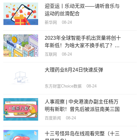
迎亚运丨乐动无双——请听音乐与
运动的丝滑配合
新华网 08-24
2023年全球智能手机出货量将创十
年新低！为啥大家不换手机了？机
构揭秘原因
互联网 08-24
大理药业8月24日快速反弹
东方财富Choice数据 08-24
人事观察 | 中央港澳办副主任杨万
明有新职！曾先后被派驻南美三国
百度新闻 08-24
十三号怪异岛在线观看完整（十三