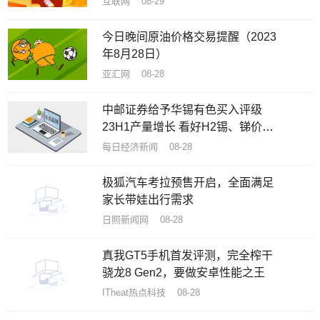
互联网 08-29
今日晚间原油价格交易提醒（2023
年8月28日）
亚汇网 08-28
中邮证券给予华锡有色买入评级
23H1产量增长 看好H2锡、锑价格
企稳回升
每日经济新闻 08-28
极狐汽车考拉预售开启，全面满足
家长带娃出行需求
日照新闻网 08-28
真我GT5手机首发评测，完全榨干
骁龙8 Gen2，要做安卓性能之王
ITheat热点科技 08-28