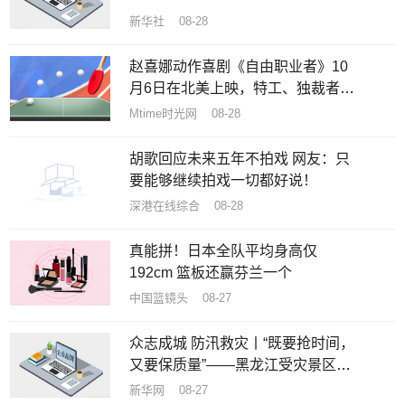
新华社 08-28
赵喜娜动作喜剧《自由职业者》10
月6日在北美上映，特工、独裁者和
美女丛林逃亡
Mtime时光网 08-28
胡歌回应未来五年不拍戏 网友：只
要能够继续拍戏一切都好说！
深港在线综合 08-28
真能拼！日本全队平均身高仅
192cm 篮板还赢芬兰一个
中国篮镜头 08-27
众志成城 防汛救灾丨“既要抢时间，
又要保质量”——黑龙江受灾景区加
速恢复重建
新华网 08-27