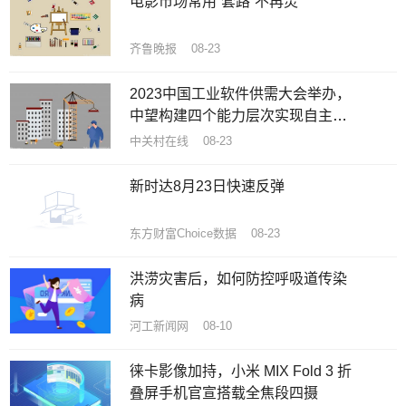
电影市场常用“套路”不再灵
齐鲁晚报 08-23
2023中国工业软件供需大会举办，
中望构建四个能力层次实现自主创
新突围
中关村在线 08-23
新时达8月23日快速反弹
东方财富Choice数据 08-23
洪涝灾害后，如何防控呼吸道传染
病
河工新闻网 08-10
徕卡影像加持，小米 MIX Fold 3 折
叠屏手机官宣搭载全焦段四摄