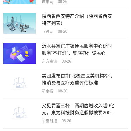
城市网 08-26
陕西省西安特产介绍（陕西省西安
特产列表）
互联网 08-26
沂水县富官庄镇便民服务中心延时
服务“不打烊”，兜底办理暖民心
东方资讯 08-26
美团发布首期“北极星医美机构榜”，
推消费与医疗双重评估标准
新京报 08-26
又见罚酒三杯！两期虚增收入超9亿
元，泉为科技财务造假拟被罚200万
元
华夏时报 08-26