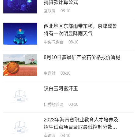
揭贷款计算公式
互联网 08-10
西北地区东部雨带东移，京津冀鲁
将有一次明显降雨天气
中央气象台 08-10
8月10日鑫晨矿产萤石价格报价暂稳
生意社 08-10
汉白玉阿富汗玉
伊秀经验网 08-10
2023年海南省职业教育人才培养及
招生试点项目录取最低控制分数线
公布
南海网 08-10