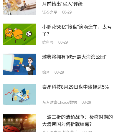
月前给出“买入”评级
证券之星 08-29
小鹏花58亿“接盘”滴滴造车，太亏
了？
维科号 08-29
雅典将拥有“欧洲最大海滨公园”
综合 08-29
泰晶科技8月29日盘中涨幅达5%
东方财富Choice数据 08-29
一波三折的清缅战争：极盛时期的
大清帝国为何折戟缅甸？