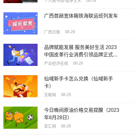
个人图书馆-战争艺术 08-29
广西首趟宽体箱铁海联运班列发车
广西日报 08-29
品牌赋能发展 服务美好生活 2023
中国皮革行业消费引领品牌正式推
出
产业经济在线 08-29
仙域新手卡怎么兑换（仙域新手
卡）
互联网 08-29
今日晚间原油价格交易提醒（2023
年8月28日）
亚汇网 08-28