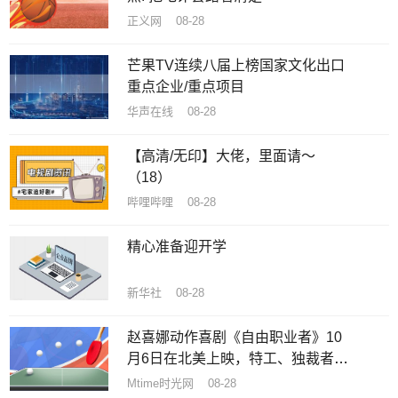
正义网 08-28
芒果TV连续八届上榜国家文化出口
重点企业/重点项目
华声在线 08-28
【高清/无印】大佬，里面请～
（18）
哔哩哔哩 08-28
精心准备迎开学
新华社 08-28
赵喜娜动作喜剧《自由职业者》10
月6日在北美上映，特工、独裁者和
美女丛林逃亡
Mtime时光网 08-28