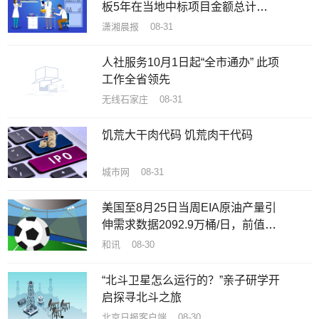
板5年在当地中标项目金额总计
1482万
潇湘晨报 08-31
人社服务10月1日起“全市通办” 此项
工作全省领先
无线石家庄 08-31
饥荒大干肉代码 饥荒肉干代码
城市网 08-31
美国至8月25日当周EIA原油产量引
伸需求数据2092.9万桶/日，前值
2060.9万桶/日
和讯 08-30
“北斗卫星怎么运行的？”亲子研学开
启探寻北斗之旅
北京日报客户端 08-30