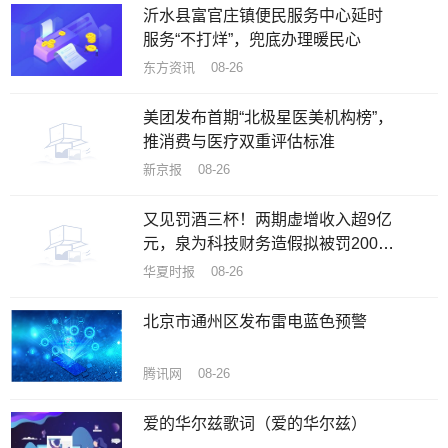
沂水县富官庄镇便民服务中心延时
服务“不打烊”，兜底办理暖民心
东方资讯 08-26
美团发布首期“北极星医美机构榜”，
推消费与医疗双重评估标准
新京报 08-26
又见罚酒三杯！两期虚增收入超9亿
元，泉为科技财务造假拟被罚200万
元
华夏时报 08-26
北京市通州区发布雷电蓝色预警
腾讯网 08-26
爱的华尔兹歌词（爱的华尔兹）