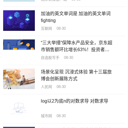
加油的英文单词是 加油的英文单词
fighting
互联网 08-30
“三大举措”保障水产品安全，京东超
市销售额环比增长63%！投资者关
注原料安全可控|产业链情报站
自选股写手 08-30
场景化呈现 沉浸式体验 第十三届旅
博会创新展陈方式
人民网 08-30
log以2为底n的对数求导 对数求导
城市网 08-30