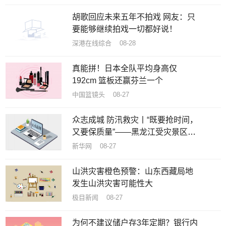
胡歌回应未来五年不拍戏 网友：只
要能够继续拍戏一切都好说！
深港在线综合 08-28
真能拼！日本全队平均身高仅
192cm 篮板还赢芬兰一个
中国篮镜头 08-27
众志成城 防汛救灾丨“既要抢时间，
又要保质量”——黑龙江受灾景区加
速恢复重建
新华网 08-27
山洪灾害橙色预警：山东西藏局地
发生山洪灾害可能性大
极目新闻 08-27
为何不建议储户存3年定期？银行内