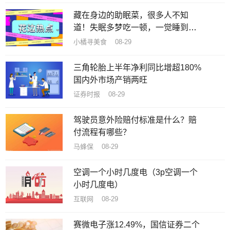
藏在身边的助眠菜，很多人不知
道！失眠多梦吃一顿，一觉睡到天
亮
小橘寻美食 08-29
三角轮胎上半年净利同比增超180%
国内外市场产销两旺
证券时报 08-29
驾驶员意外险赔付标准是什么？赔
付流程有哪些？
马蜂保 08-29
空调一个小时几度电（3p空调一个
小时几度电）
互联网 08-29
赛微电子涨12.49%，国信证券二个