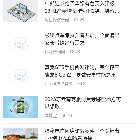
中邮证券给予华锡有色买入评级
23H1产量增长 看好H2锡、锑价格
企稳回升
每日经济新闻 08-28
极狐汽车考拉预售开启，全面满足
家长带娃出行需求
日照新闻网 08-28
真我GT5手机首发评测，完全榨干
骁龙8 Gen2，要做安卓性能之王
ITheat热点科技 08-28
2023凉云南商旅消费券哪些地方可
以领取
本地宝 08-28
揭秘电信网络诈骗案件三个关键节
点! 把电诈套路看清楚