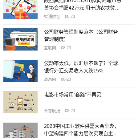
陕西黑猫(601015.SH)拟向韩城市慈
善协会捐赠42万元 用于助农扶贫和
慈善事业
智通财经 08-23
公司财务管理制度范本（公司财务
管理制度）
互联网 08-23
波动率太低，炒汇炒不动了？全球
银行外汇交易收入大跌15%
凤凰网 08-23
电影市场常用“套路”不再灵
齐鲁晚报 08-23
2023中国工业软件供需大会举办，
中望构建四个能力层次实现自主创