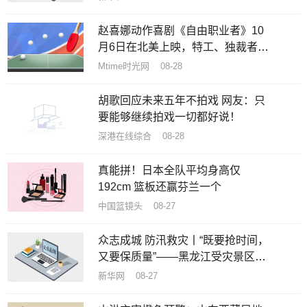
赵喜娜动作喜剧《自由职业者》10
月6日在北美上映，特工、独裁者和
美女丛林逃亡
Mtime时光网 08-28
胡歌回应未来五年不拍戏 网友：只
要能够继续拍戏一切都好说！
深港在线综合 08-28
真能拼！日本全队平均身高仅
192cm 篮板还赢芬兰一个
中国篮镜头 08-27
众志成城 防汛救灾丨“既要抢时间，
又要保质量”——黑龙江受灾景区加
速恢复重建
新华网 08-27