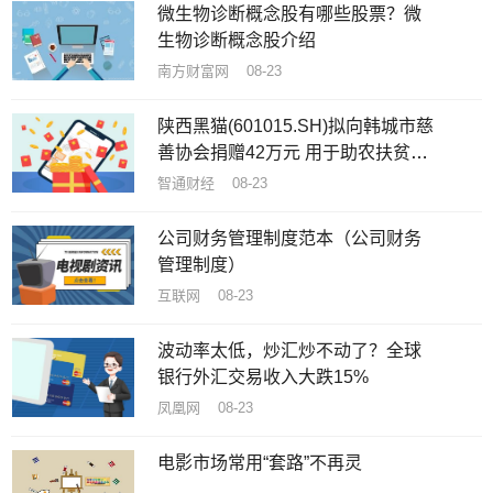
微生物诊断概念股有哪些股票？微
生物诊断概念股介绍
南方财富网 08-23
陕西黑猫(601015.SH)拟向韩城市慈
善协会捐赠42万元 用于助农扶贫和
慈善事业
智通财经 08-23
公司财务管理制度范本（公司财务
管理制度）
互联网 08-23
波动率太低，炒汇炒不动了？全球
银行外汇交易收入大跌15%
凤凰网 08-23
电影市场常用“套路”不再灵