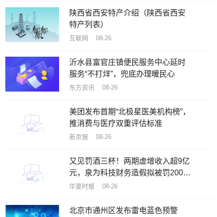
陕西省西安特产介绍（陕西省西安
特产列表）
互联网 08-26
沂水县富官庄镇便民服务中心延时
服务“不打烊”，兜底办理暖民心
东方资讯 08-26
美团发布首期“北极星医美机构榜”，
推消费与医疗双重评估标准
新京报 08-26
又见罚酒三杯！两期虚增收入超9亿
元，泉为科技财务造假拟被罚200万
元
华夏时报 08-26
北京市通州区发布雷电蓝色预警