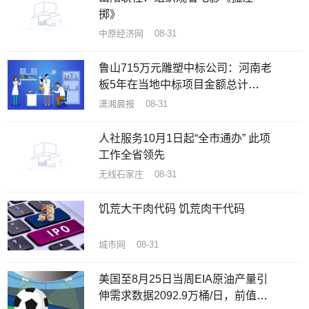
掷》
中原经济网 08-31
鲁山715万元雕塑中标公司：河南老
板5年在当地中标项目金额总计
1482万
潇湘晨报 08-31
人社服务10月1日起“全市通办” 此项
工作全省领先
无线石家庄 08-31
饥荒大干肉代码 饥荒肉干代码
城市网 08-31
美国至8月25日当周EIA原油产量引
伸需求数据2092.9万桶/日，前值