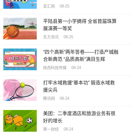
亚汇网 08-25
平陆县第一小学摘得 全省首届珠算
展演赛一等奖
东方资讯 08-25
“四个高新”两年答卷——打造产城融
合新典范 “品质高新”满目生辉
陕西科技传媒 08-24
打牢水域救援“基本功” 锻造水域救
援尖兵
腾讯网 08-24
美团：二季度酒店和旅游业务有很
好的增长
第一财经 08-24