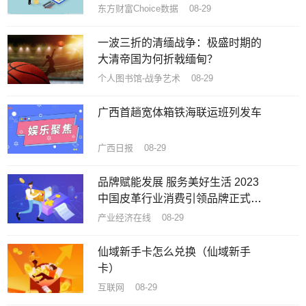
东方财富Choice数据 08-29
一波三折的清缅战争：极盛时期的
大清帝国为何折戟缅甸？
个人图书馆-战争艺术 08-29
广西首趟宽体箱铁海联运班列发车
广西日报 08-29
品牌赋能发展 服务美好生活 2023
中国皮革行业消费引领品牌正式推
出
产业经济在线 08-29
仙域新手卡怎么兑换（仙域新手
卡）
互联网 08-29