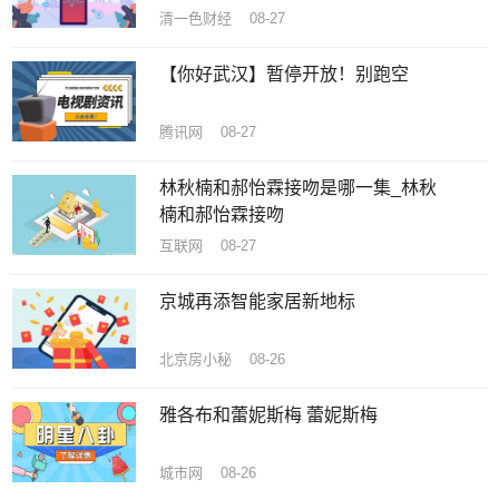
清一色财经 08-27
【你好武汉】暂停开放！别跑空
腾讯网 08-27
林秋楠和郝怡霖接吻是哪一集_林秋
楠和郝怡霖接吻
互联网 08-27
京城再添智能家居新地标
北京房小秘 08-26
雅各布和蕾妮斯梅 蕾妮斯梅
城市网 08-26