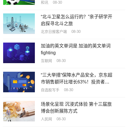
2060.9万桶/日
和讯 08-30
“北斗卫星怎么运行的？”亲子研学开
启探寻北斗之旅
北京日报客户端 08-30
加油的英文单词是 加油的英文单词
fighting
互联网 08-30
“三大举措”保障水产品安全，京东超
市销售额环比增长63%！投资者关
注原料安全可控|产业链情报站
自选股写手 08-30
场景化呈现 沉浸式体验 第十三届旅
博会创新展陈方式
人民网 08-30