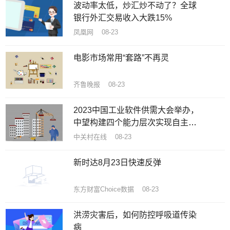
波动率太低，炒汇炒不动了？全球
银行外汇交易收入大跌15%
凤凰网 08-23
电影市场常用“套路”不再灵
齐鲁晚报 08-23
2023中国工业软件供需大会举办，
中望构建四个能力层次实现自主创
新突围
中关村在线 08-23
新时达8月23日快速反弹
东方财富Choice数据 08-23
洪涝灾害后，如何防控呼吸道传染
病