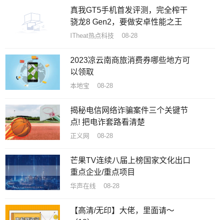
真我GT5手机首发评测，完全榨干
骁龙8 Gen2，要做安卓性能之王
ITheat热点科技 08-28
2023凉云南商旅消费券哪些地方可
以领取
本地宝 08-28
揭秘电信网络诈骗案件三个关键节
点! 把电诈套路看清楚
正义网 08-28
芒果TV连续八届上榜国家文化出口
重点企业/重点项目
华声在线 08-28
【高清/无印】大佬，里面请～