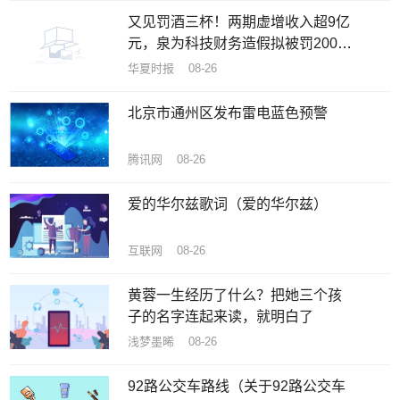
又见罚酒三杯！两期虚增收入超9亿
元，泉为科技财务造假拟被罚200万
元
华夏时报 08-26
北京市通州区发布雷电蓝色预警
腾讯网 08-26
爱的华尔兹歌词（爱的华尔兹）
互联网 08-26
黄蓉一生经历了什么？把她三个孩
子的名字连起来读，就明白了
浅梦墨晞 08-26
92路公交车路线（关于92路公交车