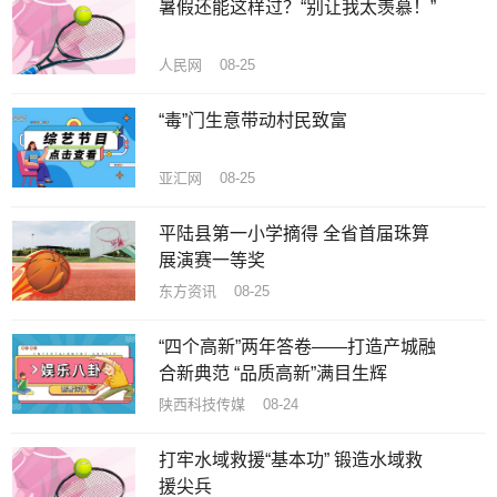
暑假还能这样过？“别让我太羡慕！”
人民网 08-25
“毒”门生意带动村民致富
亚汇网 08-25
平陆县第一小学摘得 全省首届珠算
展演赛一等奖
东方资讯 08-25
“四个高新”两年答卷——打造产城融
合新典范 “品质高新”满目生辉
陕西科技传媒 08-24
打牢水域救援“基本功” 锻造水域救
援尖兵