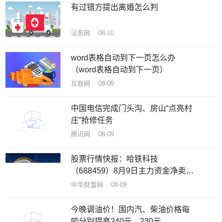
有过错方提出离婚怎么判
法务网 08-10
word表格自动到下一页怎么办
（word表格自动到下一页）
互联网 08-09
中国电信完成门头沟、房山“点亮村
庄”抢修任务
腾讯网 08-09
股票行情快报：哈铁科技
（688459）8月9日主力资金净卖出
58.64万元
中华财富网 08-09
今晚调油价！国内汽、柴油价格每
吨分别提高240元、230元