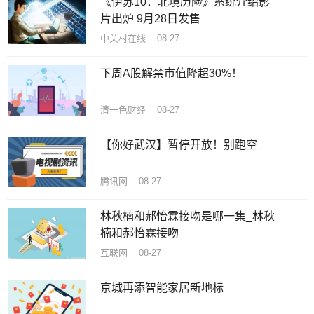
《伊苏10：北境历险》系统介绍影
片出炉 9月28日发售
中关村在线 08-27
下周A股解禁市值降超30%！
清一色财经 08-27
【你好武汉】暂停开放！别跑空
腾讯网 08-27
林秋楠和郝怡霖接吻是哪一集_林秋
楠和郝怡霖接吻
互联网 08-27
京城再添智能家居新地标