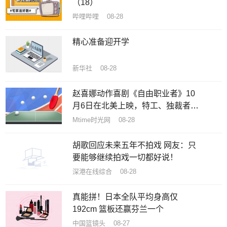
（18）
哔哩哔哩 08-28
精心准备迎开学
新华社 08-28
赵喜娜动作喜剧《自由职业者》10
月6日在北美上映，特工、独裁者和
美女丛林逃亡
Mtime时光网 08-28
胡歌回应未来五年不拍戏 网友：只
要能够继续拍戏一切都好说！
深港在线综合 08-28
真能拼！日本全队平均身高仅
192cm 篮板还赢芬兰一个
中国篮镜头 08-27