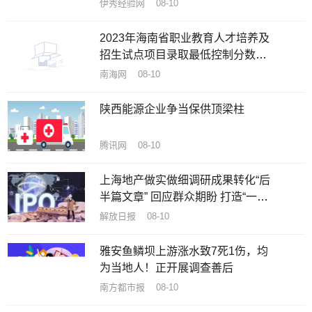
伊秀经验网 08-10
2023年海南省职业教育人才培养及
招生试点项目录取最低控制分数线
公布
南海网 08-10
陕西能源企业争当保供顶梁柱
腾讯网 08-10
上海地产做实做细调研成果转化“后
半篇文章” 回应群众期盼 打造“一流
公园”
解放日报 08-10
雅安鱼鳞坝上游涨水致7死1伤，均
为当地人！正开展调查善后
南方都市报 08-10