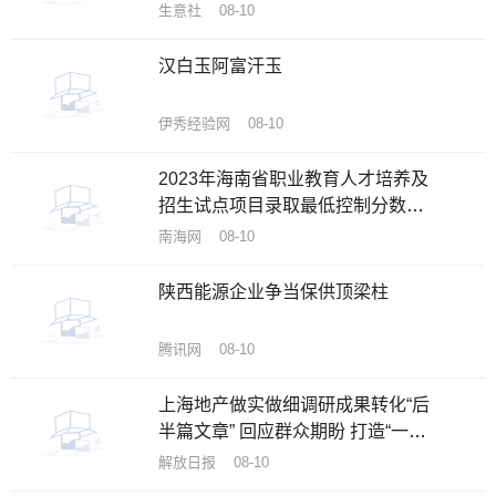
生意社 08-10
汉白玉阿富汗玉
伊秀经验网 08-10
2023年海南省职业教育人才培养及
招生试点项目录取最低控制分数线
公布
南海网 08-10
陕西能源企业争当保供顶梁柱
腾讯网 08-10
上海地产做实做细调研成果转化“后
半篇文章” 回应群众期盼 打造“一流
公园”
解放日报 08-10