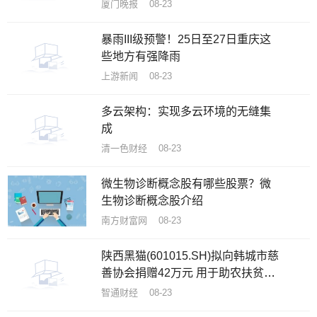
厦门晚报 08-23
暴雨III级预警！25日至27日重庆这
些地方有强降雨
上游新闻 08-23
多云架构：实现多云环境的无缝集
成
清一色财经 08-23
微生物诊断概念股有哪些股票？微
生物诊断概念股介绍
南方财富网 08-23
陕西黑猫(601015.SH)拟向韩城市慈
善协会捐赠42万元 用于助农扶贫和
慈善事业
智通财经 08-23