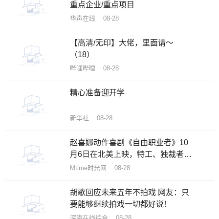
重点企业/重点项目
华声在线 08-28
【高清/无印】大佬，里面请～
（18）
哔哩哔哩 08-28
精心准备迎开学
新华社 08-28
赵喜娜动作喜剧《自由职业者》10
月6日在北美上映，特工、独裁者和
美女丛林逃亡
Mtime时光网 08-28
胡歌回应未来五年不拍戏 网友：只
要能够继续拍戏一切都好说！
深港在线综合 08-28