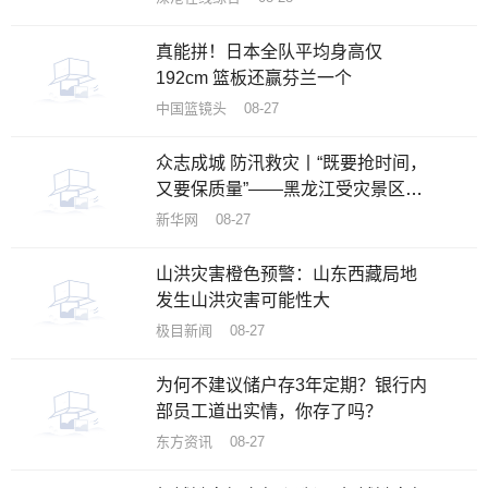
真能拼！日本全队平均身高仅
192cm 篮板还赢芬兰一个
中国篮镜头 08-27
众志成城 防汛救灾丨“既要抢时间，
又要保质量”——黑龙江受灾景区加
速恢复重建
新华网 08-27
山洪灾害橙色预警：山东西藏局地
发生山洪灾害可能性大
极目新闻 08-27
为何不建议储户存3年定期？银行内
部员工道出实情，你存了吗？
东方资讯 08-27