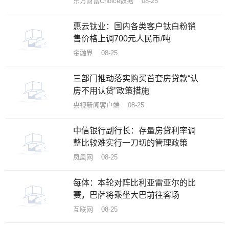
东方财富Choice数据 08-25
​惠云钛业：国内各类客户钛白粉销
售价格上调700元人民币/吨
金融界 08-25
三部门推动落实购买首套房贷款“认
房不用认贷”政策措施
央视新闻客户端 08-25
中信银行副行长：存量房贷利率调
整比较难实行一刀切的管理政策
凤凰网 08-25
每体：本轮对阵比利亚雷亚尔的比
赛，巴萨将乘坐大巴前往客场
互联网 08-25