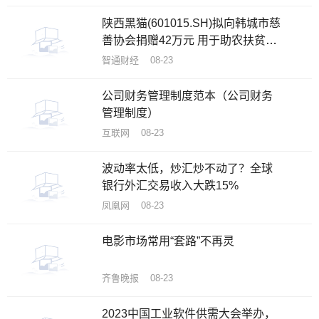
陕西黑猫(601015.SH)拟向韩城市慈
善协会捐赠42万元 用于助农扶贫和
慈善事业
智通财经 08-23
公司财务管理制度范本（公司财务
管理制度）
互联网 08-23
波动率太低，炒汇炒不动了？全球
银行外汇交易收入大跌15%
凤凰网 08-23
电影市场常用“套路”不再灵
齐鲁晚报 08-23
2023中国工业软件供需大会举办，