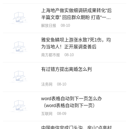
上海地产做实做细调研成果转化“后
半篇文章” 回应群众期盼 打造“一流
公园”
解放日报 08-10
雅安鱼鳞坝上游涨水致7死1伤，均
为当地人！正开展调查善后
南方都市报 08-10
有过错方提出离婚怎么判
法务网 08-10
word表格自动到下一页怎么办
（word表格自动到下一页）
互联网 08-09
中国电信完成门头沟、房山“点亮村