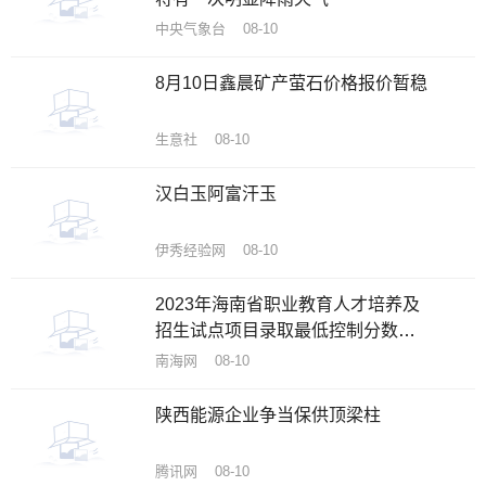
中央气象台 08-10
8月10日鑫晨矿产萤石价格报价暂稳
生意社 08-10
汉白玉阿富汗玉
伊秀经验网 08-10
2023年海南省职业教育人才培养及
招生试点项目录取最低控制分数线
公布
南海网 08-10
陕西能源企业争当保供顶梁柱
腾讯网 08-10