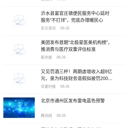
沂水县富官庄镇便民服务中心延时
服务“不打烊”，兜底办理暖民心
东方资讯 08-26
美团发布首期“北极星医美机构榜”，
推消费与医疗双重评估标准
新京报 08-26
又见罚酒三杯！两期虚增收入超9亿
元，泉为科技财务造假拟被罚200万
元
华夏时报 08-26
北京市通州区发布雷电蓝色预警
腾讯网 08-26