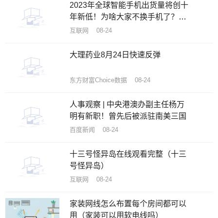
2023年全球智能手机出货量将创十
年新低！为啥大家不换手机了？机
构揭秘原因
互联网 08-24
大理药业8月24日快速反弹
东方财富Choice数据 08-24
人事观察 | 中央港澳办副主任杨万
明有新职！曾先后被派驻南美三国
百度新闻 08-24
十三号怪异岛在线观看完整（十三
号怪异岛）
互联网 08-24
家装网线怎么布置每个房间都可以
用（家装可以用软电线吗）