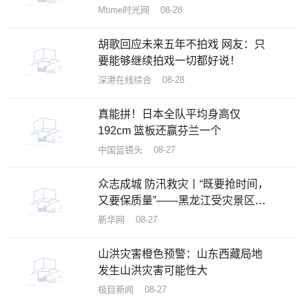
美女丛林逃亡
Mtime时光网 08-28
胡歌回应未来五年不拍戏 网友：只
要能够继续拍戏一切都好说！
深港在线综合 08-28
真能拼！日本全队平均身高仅
192cm 篮板还赢芬兰一个
中国篮镜头 08-27
众志成城 防汛救灾丨“既要抢时间，
又要保质量”——黑龙江受灾景区加
速恢复重建
新华网 08-27
山洪灾害橙色预警：山东西藏局地
发生山洪灾害可能性大
极目新闻 08-27