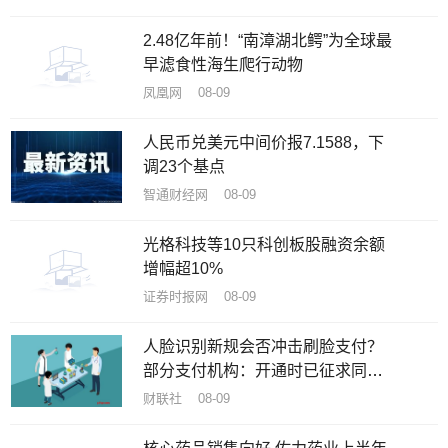
2.48亿年前！“南漳湖北鳄”为全球最
早滤食性海生爬行动物
凤凰网 08-09
人民币兑美元中间价报7.1588，下
调23个基点
智通财经网 08-09
光格科技等10只科创板股融资余额
增幅超10%
证券时报网 08-09
人脸识别新规会否冲击刷脸支付？
部分支付机构：开通时已征求同
意，自身不存储用户脸部数据
财联社 08-09