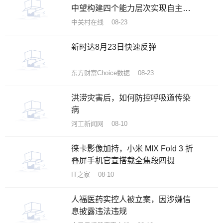
中望构建四个能力层次实现自主创
新突围
中关村在线 08-23
新时达8月23日快速反弹
东方财富Choice数据 08-23
洪涝灾害后，如何防控呼吸道传染
病
河工新闻网 08-10
徕卡影像加持，小米 MIX Fold 3 折
叠屏手机官宣搭载全焦段四摄
IT之家 08-10
人福医药实控人被立案，因涉嫌信
息披露违法违规